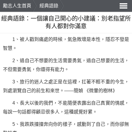
勵志人生首頁
經典語錄
導
經典語錄：一個讓自己開心的小建議：別老指望所
有人都對你滿意
航
1、被人戳到痛處的時候，氣急敗壞是本性，隱忍不發是
智慧。
2、過自己不想要的生活需要勇氣，過自己想要的生活，
不但需要勇氣，你還得有能力。
3、旅行的迷人之處正是在這裡，扛著不輕不重的今生，
到處瀏覽自己的前生和來世。——簡媜 《微暈的樹林》
4、長大以後的我們，不能隨便表露出自己真實的情感，
每說一句話都得顧忌很多人，這種感覺好累。
5、我跌跌撞撞奔向你的樣子，感動到了自己，而你卻無