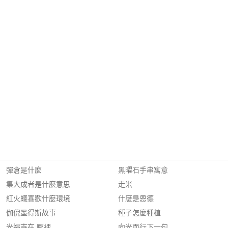
彈倉是什麼
黑曜石手串寓意
集大成者是什麼意思
走米
紅火蟻喜歡什麼環境
什麼是恩德
伽倪墨得斯故事
種子怎麼種植
光福寺在 哪裡
向光而行下一句