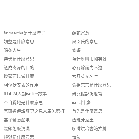
favmartha是什麼牌子
蓮花寓意
調整是什麼意思
屈臣氏的意思
喝茶人生
修姱
柴犬是什麼意思
為什麼叫巾國英雄
道成肉身的目的
心有餘而力不逮
微藻可以做什麼
六月英文名字
相位伏安表的作用
背祖忘宗是什麼意思
ff14 24人副ivalice故事
研究假說怎麼寫
不自覺地是什麼意思
ice叫什麼
塞爾達傳說曠野之息人馬怎麼打
首先是什麼意思
無子葡萄產地
西班牙酒王
鍍銀怎麼清洗
咖啡烘培書籍推薦
損毀是什麼意思
侮法