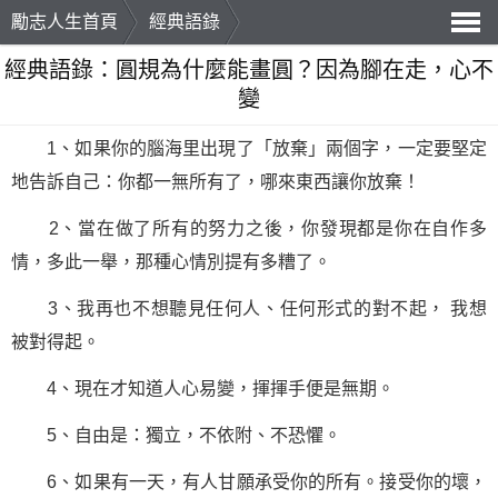
勵志人生首頁
經典語錄
導
經典語錄：圓規為什麼能畫圓？因為腳在走，心不
變
航
1、如果你的腦海里出現了「放棄」兩個字，一定要堅定
地告訴自己：你都一無所有了，哪來東西讓你放棄！
2、當在做了所有的努力之後，你發現都是你在自作多
情，多此一舉，那種心情別提有多糟了。
3、我再也不想聽見任何人、任何形式的對不起， 我想
被對得起。
4、現在才知道人心易變，揮揮手便是無期。
5、自由是：獨立，不依附、不恐懼。
6、如果有一天，有人甘願承受你的所有。接受你的壞，