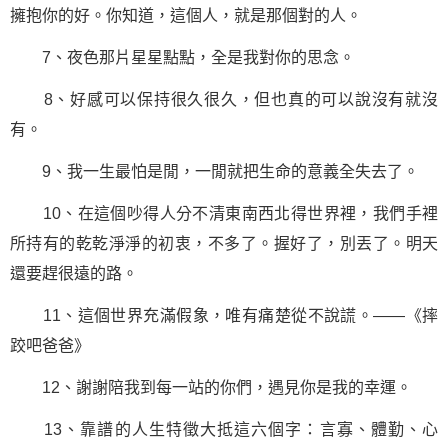
擁抱你的好。你知道，這個人，就是那個對的人。
7、夜色那片星星點點，全是我對你的思念。
8、好感可以保持很久很久，但也真的可以說沒有就沒
有。
9、我一生最怕是閒，一閒就把
生命
的意義全失去了。
10、在這個吵得人分不清東南西北得世界裡，我們手裡
所持有的乾乾淨淨的初衷，不多了。握好了，別丟了。明天
還要趕很遠的路。
11、這個世界充滿假象，唯有痛楚從不說謊。——《摔
跤吧爸爸》
12、謝謝陪我到每一站的你們，遇見你是我的幸運。
13、靠譜的人生特徵大抵這六個字：言寡、體勤、心