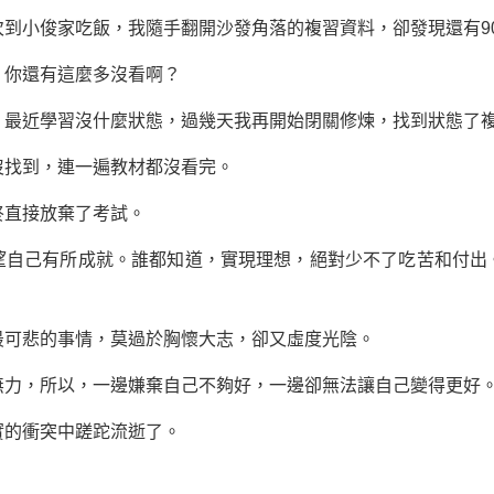
到小俊家吃飯，我隨手翻開沙發角落的複習
資料
，卻發現還有9
你還有這麼多沒看啊？
最近
學習
沒什麼狀態，過幾天我再開始閉關修煉，找到狀態了
找到，連一遍教材都沒看完。
直接放棄了考試。
己有所成就。誰都知道，實現理想，絕對少不了吃苦和付出
最可悲的事情，莫過於胸懷大志，卻又虛度光陰。
，所以，一邊嫌棄自己不夠好，一邊卻無法讓自己變得更好
的衝突中蹉跎流逝了。