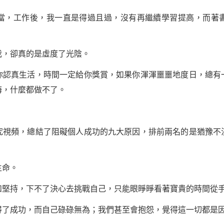
，工作後，我一直是得過且過，沒有再繼續學習提高，而著書
，卻真的是虛度了光陰。
真生活，時間一定給你獎賞，如果你渾渾噩噩地度日，總有
悔，什麼都做不了。
視頻，總結了阻礙個人
成功
的九大原因，排前兩名的是猶豫不
命。
持，下不了決心去挑戰自己，只能眼睜睜看著寶貴的時間從手
成功，而自己碌碌無為；我們甚至會抱怨，覺得這一切都是因