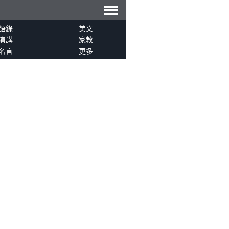
導
語錄
美文
演講
家教
名言
更多
航