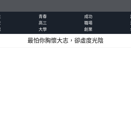
生
青春
成功
世
高三
職場
恩
大學
創業
最怕你胸懷大志，卻虛度光陰