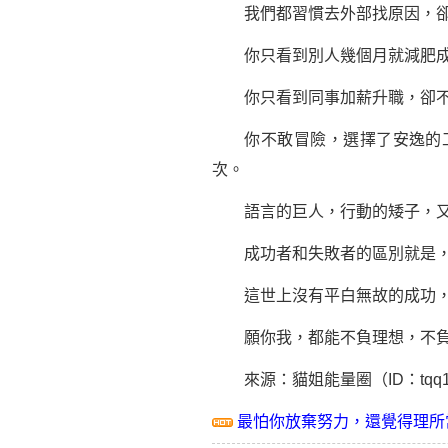
我們都習慣去外部找原因，卻
你只看到別人幾個月就減肥成功
你只看到同事加薪升職，卻不
你不敢冒險，選擇了安逸的工
次。
語言的巨人，行動的矮子，又
成功者和失敗者的區別就是，當
這世上沒有平白無故的成功，也
願你我，都能不負理想，不負
來源：貓姐能量圈（ID：tqq12
最怕你放棄努力，還覺得理所