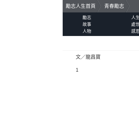
勵志人生首頁
青春勵志
勵志
人
故事
處
人物
感
文／龍昌寶
1