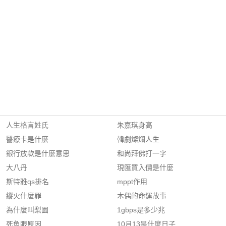
人生格言姓氏
朱嘉琪身高
醫療卡是什麼
韓劇燦爛人生
銀行放款是什麼意思
和尚拜佛打一字
大八丹
現匯買入價是什麼
斯特雅qs排名
mppt作用
縱火什麼罪
木偶的命運故事
為什麼叫梨園
1gbps是多少兆
死魚眼原因
10月13是什麼日子