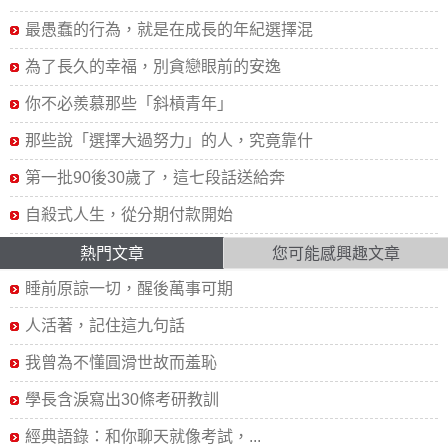
最愚蠢的行為，就是在成長的年紀選擇混
為了長久的幸福，別貪戀眼前的安逸
你不必羨慕那些「斜槓青年」
那些說「選擇大過努力」的人，究竟靠什
第一批90後30歲了，這七段話送給奔
自殺式人生，從分期付款開始
熱門文章
您可能感興趣文章
睡前原諒一切，醒後萬事可期
人活著，記住這九句話
我曾為不懂圓滑世故而羞恥
學長含淚寫出30條考研教訓
經典語錄：和你聊天就像考試，...