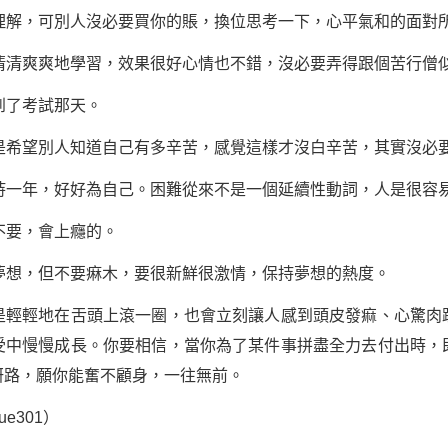
解，可別人沒必要買你的賬，換位思考一下，心平氣和的面對
清爽爽地學習，效果很好心情也不錯，沒必要弄得跟個苦行僧
到了考試那天。
希望別人知道自己有多辛苦，感覺這樣才沒白辛苦，其實沒必
一年，好好為自己。困難從來不是一個延續性動詞，人是很容
要，會上癮的。
夢想
，但不要痳木，要很新鮮很激情，保持夢想的熱度。
輕地在舌頭上滾一圈，也會立刻讓人感到頭皮發痲、心驚肉
受中慢慢成長。你要相信，當你為了某件事拼盡全力去付出時，
研路，願你能奮不顧身，一往無前。
e301）