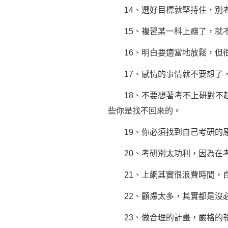
14、選好目標就
堅持
住，別
15、複習某一科上癮了，就不
16、明白要適當地放鬆，但很
17、感情的事情就不要想了，
18、不要想著考不上硏對不起
些你是找不回來的。
19、你必須找到自己考研的原
20、考研別太功利，因為在考
21、上網其實很浪費時間，
22、顧慮太多，其實都是沒
23、做合理的計畫，嚴格的執