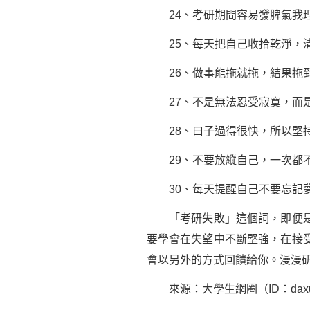
24、考研期間容易發脾氣我理
25、每天把自己收拾乾淨，清
26、做事能拖就拖，結果拖
27、不是無法忍受寂寞，而是
28、曰子過得很快，所以堅持
29、不要放縱自己，一次都不
30、每天提醒自己不要忘記
「考研失敗」這個詞，即便是輕
要學會在失望中不斷堅強，在接
會以另外的方式回饋給你。漫漫
來源：大學生網圈（ID：daxu