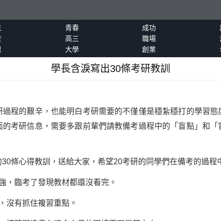
生
青春
成功
世
高三
職場
恩
大學
創業
學長含淚寫出30條考研教訓
過程的艱辛，也能明白考研需要的不僅僅是穩紮穩打的
學習
態
面的考研信息，需要多跟前輩們請教備考過程中的「盲點」和「
0條心得教訓，送給大家，希望20考研的同學們在備考的過程
強，臨考了發現教材都還沒看完。
，沒有抓住複習重點。