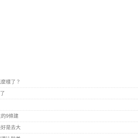
怎麼樣了？
哭了
？
的9條建
最好是去大