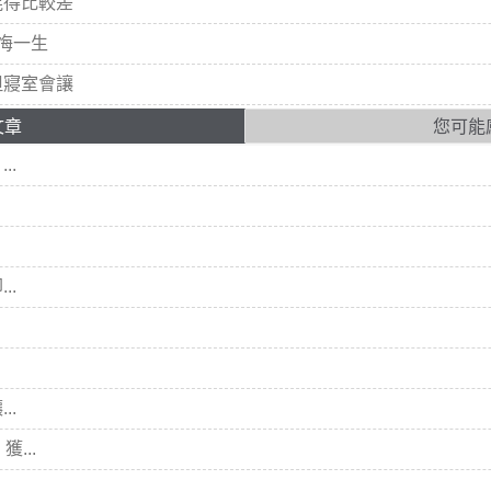
混得比較差
悔一生
但寢室會讓
文章
您可能
..
..
..
...