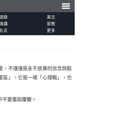
導
語錄
美文
演講
家教
名言
更多
航
度，不僅僅是永不放棄的
信念
與毅
雷區」。它是一場「心理戰」，也
中不要重蹈覆轍。