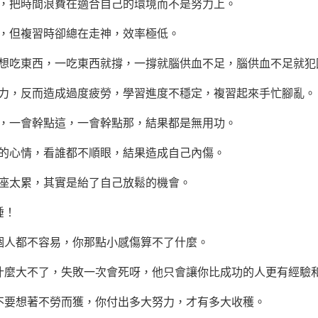
把時間浪費在適合自己的環境而不是努力上。
但複習時卻總在走神，效率極低。
吃東西，一吃東西就撐，一撐就腦供血不足，腦供血不足就犯
，反而造成過度疲勞，學習進度不穩定，複習起來手忙腳亂。
一會幹點這，一會幹點那，結果都是無用功。
心情，看誰都不順眼，結果造成自己內傷。
太累，其實是紿了自己放鬆的機會。
睡！
人都不容易，你那點小感傷算不了什麼。
麼大不了，失敗一次會死呀，他只會讓你比
成功
的人更有經驗
要想著不勞而獲，你付出多大努力，才有多大收穫。