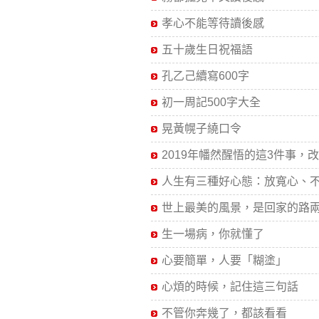
孝心不能等待讀後感
五十歲生日祝福語
孔乙己續寫600字
初一周記500字大全
晃黃幌子繞口令
2019年幡然醒悟的這3件事，改..
人生有三種好心態：放寬心、不.
世上最美的風景，是回家的路兩.
生一場病，你就懂了
心要簡單，人要「糊塗」
心煩的時候，記住這三句話
不管你奔幾了，都該看看