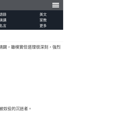
導
語錄
美文
演講
家教
名言
更多
航
精闢，雖樸實但道理很深刻，強烈
被奴役的沉迷者。