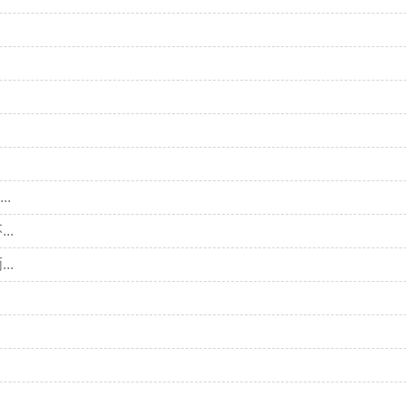
.
..
..