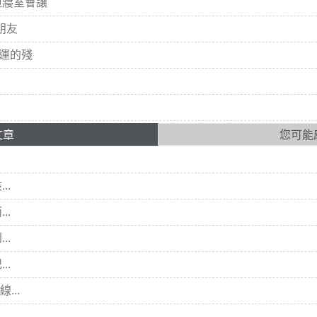
但寢室會讓
朋友
命運的殘
文章
您可能
..
..
..
..
...