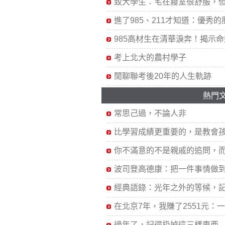
致大學生：宅在寢室很舒服，
進了985、211才知道：優秀的
985高材生在清華淚奔！揭示
考上北大的農村學子
閒聊聯考後20年的人生軌跡
熱門
常思己過，不論人非
比學習成績更重要的，是教會孩.
你不滿意的不是親戚的追問，而.
波司登高德康：把一件事情做到.
經典語錄：光年之外的等候，記.
在北京7年，我賺了2551元：一線
過年了，記得扔掉這三樣東西