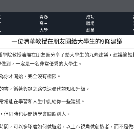
生
青春
成功
世
高三
職場
恩
大學
創業
一位清華教授在朋友圈給大學生的9條建議
學院教授瀋陽在朋友圈分享了給大學生的九條建議，建議簡短
部做到，一定是一名非常優秀的大學生。
為你才開始，完全沒有極限。
書，循著興趣之路快速疊代認知和升級。
常常能在
學習
和人生中能給你一些建議。
，但同時也要開始學會關照別人。
間，可以多琢磨如何做遊戲，以上帝視角做創造者，而不是做