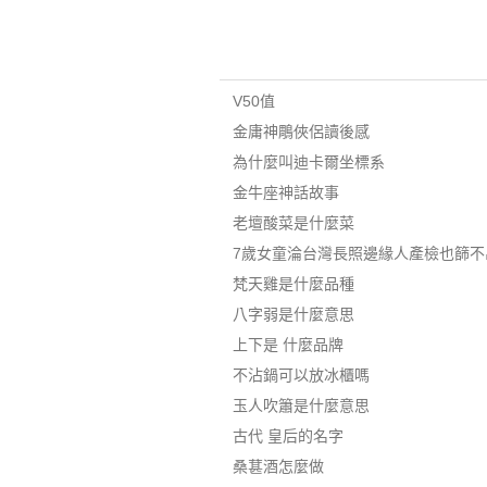
V50值
金庸神鵰俠侶讀後感
為什麼叫迪卡爾坐標系
金牛座神話故事
老壇酸菜是什麼菜
7歲女童淪台灣長照邊緣人產檢也篩不
梵天雞是什麼品種
八字弱是什麼意思
上下是 什麼品牌
不沾鍋可以放冰櫃嗎
玉人吹簫是什麼意思
古代 皇后的名字
桑葚酒怎麼做