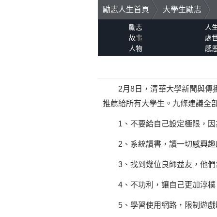
勵志人生首頁
大學生勵志
勵志
人
故事
處
人物
感
2月8日，清華大學新聞與傳播
推薦給所有大學生。九條建議全
1、不要給自己設定極限，因
2、系統讀書，讀一切感興趣的
3、找到幾位良師益友，他們
4、不功利，讓自己更加淳樸
5、學習使用網路，限制遊戲時