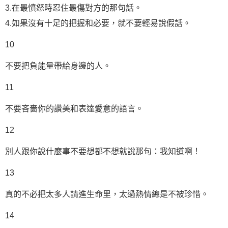
3.在最憤怒時忍住最傷對方的那句話。
4.如果沒有十足的把握和必要，就不要輕易說假話。
10
不要把負能量帶給身邊的人。
11
不要吝嗇你的讚美和表達愛意的語言。
12
別人跟你說什麼事不要想都不想就說那句：我知道啊！
13
真的不必把太多人請進
生命
里，太過熱情總是不被珍惜。
14