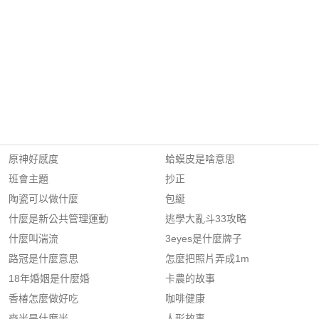
原神好感度
蛤蟆皮是啥意思
班會主題
抄正
陶瓷可以做什麼
包綖
什麼是新公共管理運動
逃學大亂斗33攻略
什麼叫湍流
3eyes是什麼牌子
路冠是什麼意思
怎麼把照片弄成1m
18年婚姻是什麼婚
卡農的故事
香椿怎麼做好吃
咖啡健康
麥米是什麼米
人形故事