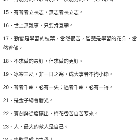
15、有智者立長志，無志者長立志。
16、世上無難事，只要肯登攀。
17、勤奮是
學習
的枝葉，當然很苦，智慧是學習的花朵，當
然香郁。
18、不求做的最好，但求做的更好。
19、冰凍三尺，非一日之寒，成大事者不拘小節。
20、智者千慮，必有一失；遇者千慮，必有一得。
21、是金子總會發光。
22、寶劍鋒從磨礪出，梅花香苦自苦寒來。
23、人，最大的敵人是自己。
24、失敗是成功之母！