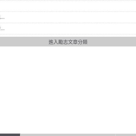
..
..
進入勵志文章分類