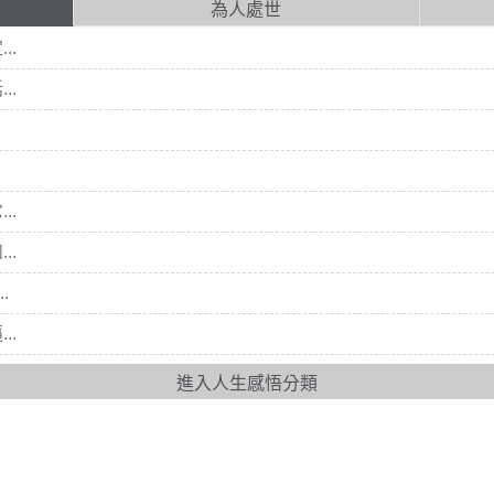
為人處世
..
..
..
..
.
..
進入人生感悟分類