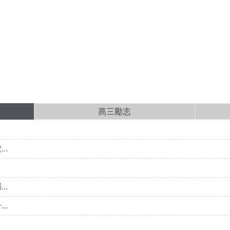
高三勵志
..
..
..
.