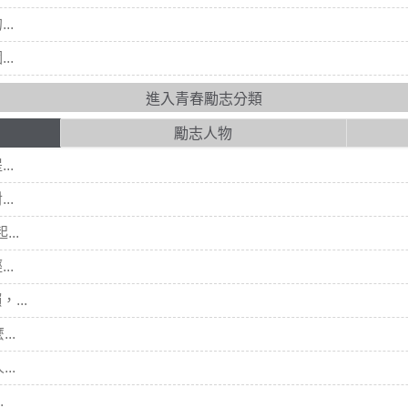
..
..
進入青春勵志分類
勵志人物
..
..
..
..
...
..
..
.