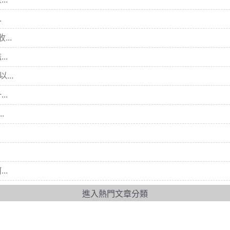
.
..
..
..
..
.
..
進入熱門文章分類