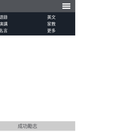
導
語錄
美文
演講
家教
名言
更多
航
成功勵志