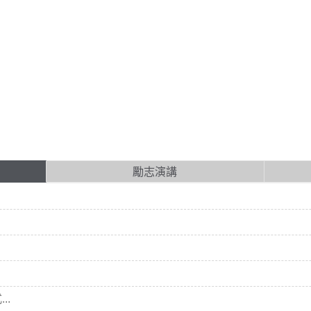
勵志演講
..