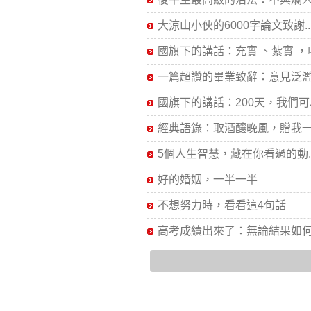
大涼山小伙的6000字論文致謝..
國旗下的講話：充實 、紮實 ，收.
一篇超讚的畢業致辭：意見泛濫.
國旗下的講話：200天，我們可以.
經典語錄：取酒釀晚風，贈我一.
5個人生智慧，藏在你看過的動..
好的婚姻，一半一半
不想努力時，看看這4句話
高考成績出來了：無論結果如何.