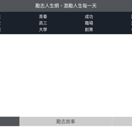
勵志人生網，激勵人生每一天
生
青春
成功
世
高三
職場
恩
大學
創業
勵志故事
..