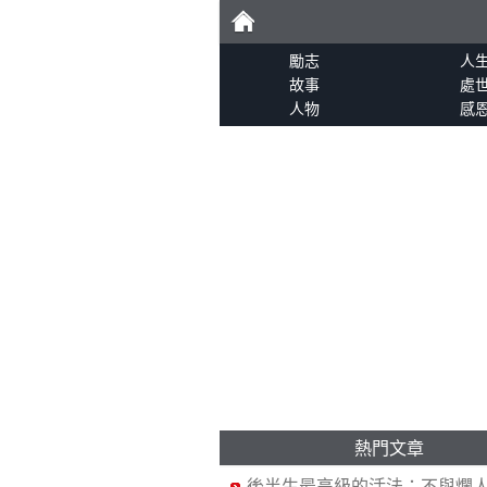
首
勵志
人
故事
處
人物
感
頁
熱門文章
後半生最高級的活法：不與爛人.