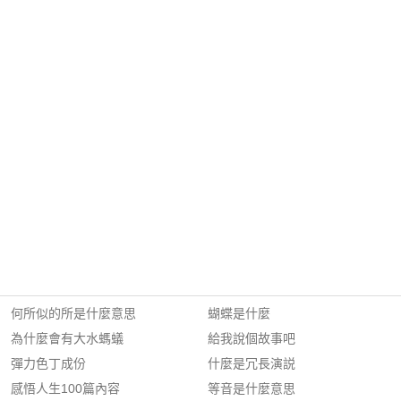
何所似的所是什麼意思
蝴蝶是什麼
為什麼會有大水螞蟻
給我說個故事吧
彈力色丁成份
什麼是冗長演説
感悟人生100篇內容
等音是什麼意思