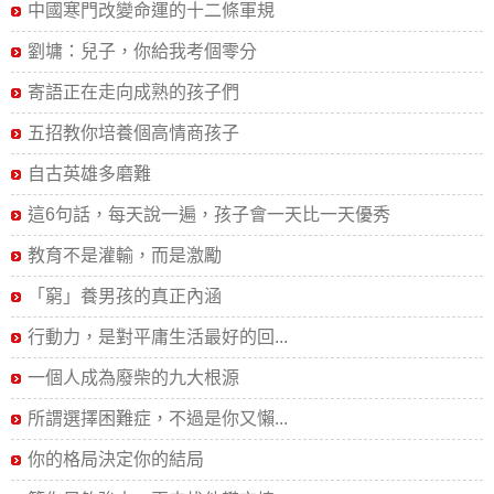
呢？
中國寒門改變命運的十二條軍規
劉墉：兒子，你給我考個零分
寄語正在走向成熟的孩子們
五招教你培養個高情商孩子
自古英雄多磨難
這6句話，每天說一遍，孩子會一天比一天優秀
教育不是灌輸，而是激勵
「窮」養男孩的真正內涵
行動力，是對平庸生活最好的回...
一個人成為廢柴的九大根源
所謂選擇困難症，不過是你又懶...
你的格局決定你的結局