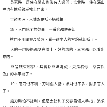
貧窮時，居住在鬧市也沒有人過問；富貴時，住在深山
裡也有遠房親戚找上門來。
世態炎涼，人情永遠抵不過錢情。
18、入門休問枯榮事，一看容顏便得知。
進門不用問興衰榮辱，看一眼主人的容貌就知道了。
人的一切際遇都刻在臉上，好的壞的，其實都可以看出
來的。
無論裝束容貌，其實都無法隱藏，只是看你「察言觀
色」的本事罷了。
19、磨刀恨不利，刀利傷人指。求財恨不多，財多害人
子。
磨刀時怕不鋒利，但是太鋒利了又容易傷人手指；追求