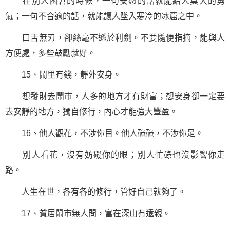
在別人困窘的時候，一句安慰的話就能給人莫大的勇
氣；一句不合適的話，就能讓人墜入寒冷的冰窟之中。
口舌無刃，卻絲毫不遜於利劍。不要隨便指摘，能與人
方便處，多些
鼓勵
就好。
15、鬧里有錢，靜外安身。
想發財去鬧市，人多的地方才有財富；想安身卻一定要
去安靜的地方，獨自修行，內心才能強大豐盈。
16、他人觀花，不涉你目。他人碌碌，不涉你足。
別人看花，沒有妨礙你的眼；別人忙碌也沒影響你走
路。
人生在世，各有各的修行，管好自己就夠了。
17、貧居鬧市無人問，富在深山有遠親。