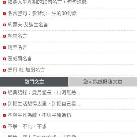
揭穿人生真相的10句名言，句句珠璣
名言警句：影響你一生的30句話
約瑟夫·艾迪生名言
摯虞名言
姚瑩名言
霍威爾名言
馬丹·杜·加爾名言
熱門文章
您可能感興趣文章
經典語錄：歲月悠長，山河無恙...
別把生活想得太重，別把自己看...
不與平凡為敵，不與平庸為伍
不爭，不比，不求