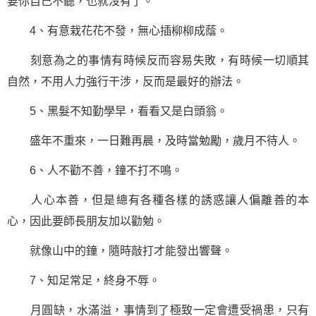
要你自己不聽，也就沒有了。
4、有意栽花花不發，無心插柳柳成蔭。
刻意為之的事情有時候反而容易失敗，有時候一切順其
自然，不用人力強行干涉，反而是最好的辦法。
5、黑髮不知勤學早，看看又是白頭翁。
盛年不重來，一日難再晨，及時當勉勵，歲月不待人。
6、人不勸不善，鐘不打不鳴。
人心本善，但是總有各種各樣的誘惑讓人偏離善的本
心，因此要師長朋友加以勸勉。
就像山中的鐘，隨時敲打才能發出響聲。
7、知足常足，終身不辱。
月圓缺，水滿溢，事情到了極致一定會遭受禍患，只有