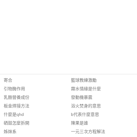
寄合
籃球教練激勵
引物酶作用
霧水情緣是什麼
乳酪營養成份
發動機暴震
板金焊接方法
浴火焚身的意思
什麼是qhd
b代表什麼意思
硒鼓怎麼拆開
陳果是誰
姊妹系
一元三次方程解法