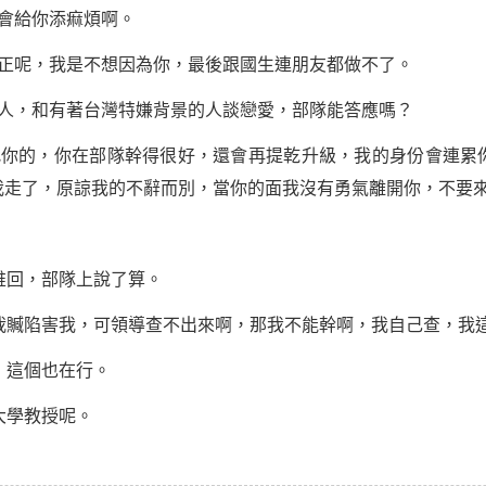
會給你添痲煩啊。
反正呢，我是不想因為你，最後跟國生連朋友都做不了。
軍人，和有著台灣特嫌背景的人談戀愛，部隊能答應嗎？
找你的，你在部隊幹得很好，還會再提乾升級，我的身份會連累
我走了，原諒我的不辭而別，當你的面我沒有勇氣離開你，不要
誰回，部隊上說了算。
栽贓陷害我，可領導查不出來啊，那我不能幹啊，我自己查，我
，這個也在行。
大學教授呢。