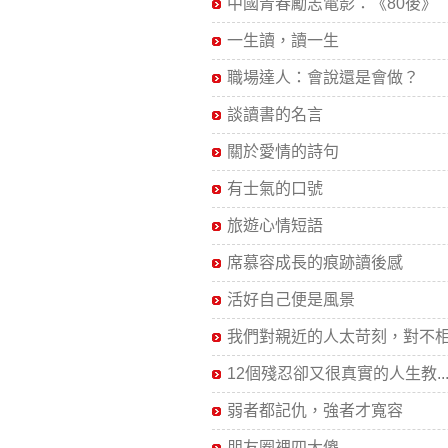
中國青春勵志電影：《80後》
一生讀，讀一生
職場達人：會說還是會做？
談讀書的名言
關於愛情的詩句
有士氣的口號
旅遊心情短語
席慕容成長的痕跡讀後感
活好自己便是風景
我們對親近的人太苛刻，對不相.
12個殘忍卻又很真實的人生教..
弱者都記仇，強者才寬容
朋友圈裡四大傻