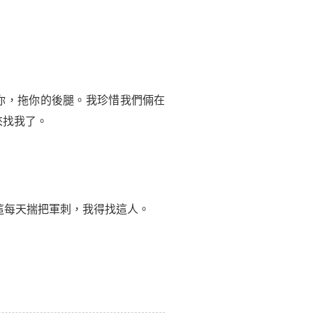
你，拖你的後腿。我珍惜我們倆在
來找我了。
這每天揣把軍刺，我得找這人。