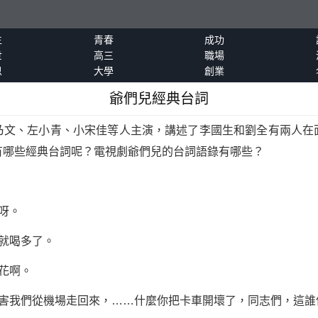
生
青春
成功
世
高三
職場
恩
大學
創業
爺們兒經典台詞
乃文、左小青、小宋佳等人主演，講述了李國生和劉全有兩人在
有哪些經典台詞呢？電視劇爺們兒的台詞語錄有哪些？
呀。
就喝多了。
花啊。
，害我們從機場走回來，……什麼你把卡車開壞了，同志們，這誰