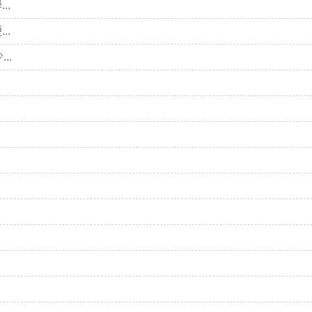
..
..
..