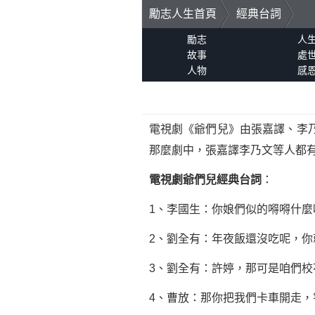
勵志人生首頁
經典台詞
勵志
人
故事
處
人物
感
電視劇《爺們兒》由張嘉譯、李
那麼劇中，張嘉譯李乃文等人都
電視劇爺們兒經典台詞
：
1、李國生：你娘們似的嘚嘚什麼
2、劉全有：年夜飯還沒吃呢，你
3、劉全有：許婷，那可是咱們校
4、曹放：那你把我們卡車開走