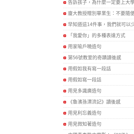
告訴孩子，為什麼一定要上大學.
廈大教授贈別畢業生：不要隨便.
早知道這14件事，我們就可以少.
「我愛你」的多種表達方式
用家喻戶曉造句
第56號教室的奇蹟讀後感
用假如我有寫一段話
用假如寫一段話
用見多識廣造句
《魯濱孫漂流記》讀後感
用見利忘義造句
用見微知著造句