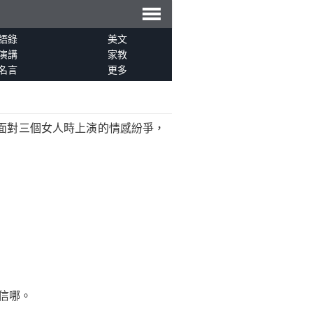
導
語錄
美文
演講
家教
名言
更多
航
面對三個女人時上演的情感紛爭，
信哪。