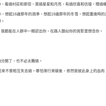
看過村莊和麥田，賞過星星和月亮，有過欣喜和彷徨，贈過
想起16歲那年的雨季，想起19歲那年的冬雪，想起重逢時的
想。
都能在人群中一眼認出你，在路人酷似你的背影里想念你。
分開了，也不必太難過。
不曾相互失去過。哪怕漸行漸遠後，依然是彼此身上的血肉
。
。