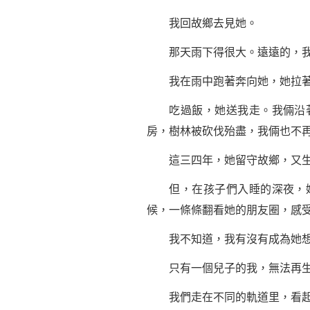
我回故鄉去見她。
那天雨下得很大。遠遠的，我看
我在雨中跑著奔向她，她拉著我
吃過飯，她送我走。我倆沿著
房，樹林被砍伐殆盡，我倆也不再
這三四年，她留守故鄉，又生了
但，在孩子們入睡的深夜，她
候，一條條翻看她的朋友圈，感
我不知道，我有沒有成為她想
只有一個兒子的我，無法再生女
我們走在不同的軌道里，看起來