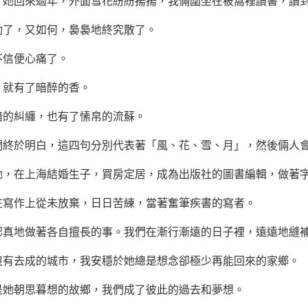
回來過年，外面雪花紛紛揚揚，我倆圍坐在被窩裡讀書，讀到
了，又如何，裊裊地終究散了。
信便心痛了。
就有了暗醉的香。
的糾纏，也有了愫帛的流蘇。
於明白，這四句分別代表著「風、花、雪、月」，然後倆人會
在上海結婚生子，買房定居，成為出版社的圖書編輯，做著字
寫作上從未放棄，日日苦練，當著奮筆疾書的寫者。
地做著各自擅長的事。我們在漸行漸遠的日子裡，遠遠地縫補
去成的城市，我安穩於她總是想念卻極少再能回來的家鄉。
她朝思暮想的故鄉，我們成了彼此的過去和
夢想
。