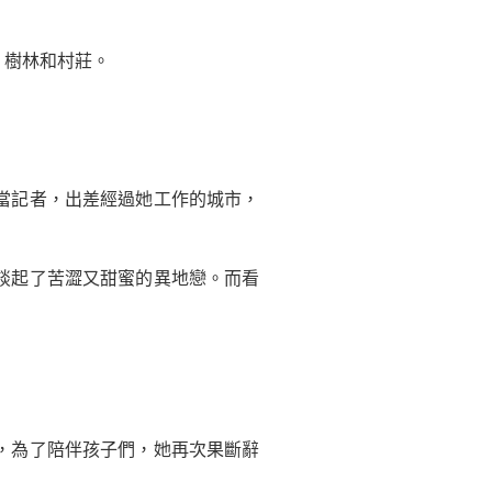
樹林和村莊。
當記者，出差經過她工作的城市，
談起了苦澀又甜蜜的異地戀。而看
，為了陪伴孩子們，她再次果斷辭