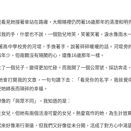
見她撐著傘站在路邊，大眼睛裡仍閃著16歲那年的清澄和明
的手，什麼也不說，一個勁兒地笑，笑著笑著，淚水像雨水一
高中學校旁的河堤，手挽著手，說著碎碎暖暖的話。河堤旁的
年少，但兩顆沒有隔閡的心，還像16歲那年一樣。
一個兒子，變得更加忙碌。而我開了一個公眾號，採訪奔走
會打開我的文章，一句句讀下去：「看見你的名字，我就覺得
受她綿長而瑣碎的幸福。
像的「與眾不同」，我知道的是：
兒，但她有兩個活潑可愛的女兒。熱愛寫作的她，為生計放棄
好像漸行漸遠，但我們又好像從未分開，活成了對方心中渴