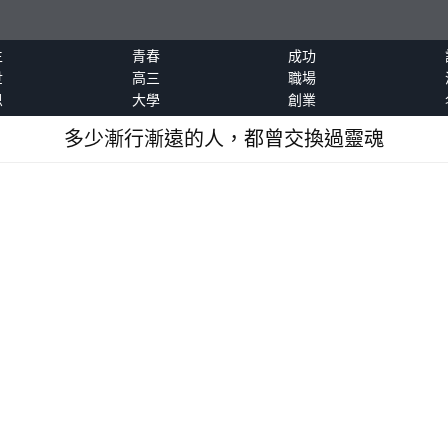
生
青春
成功
世
高三
職場
恩
大學
創業
多少漸行漸遠的人，都曾交換過靈魂