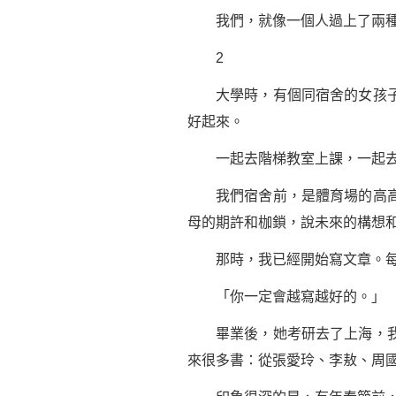
我們，就像一個人過上了兩種
2
大學時，有個同宿舍的女孩子，
好起來。
一起去階梯教室上課，一起去圖
我們宿舍前，是體育場的高高台
母的期許和枷鎖，說未來的構想
那時，我已經開始寫文章。每次
「你一定會越寫越好的。」
畢業後，她考研去了上海，我卻
來很多書：從
張愛玲
、李敖、
周