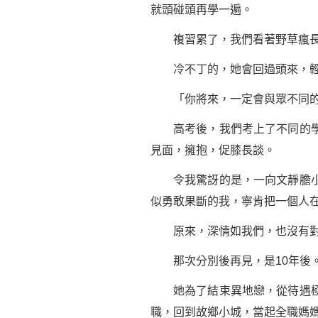
就頭碰頭再學一遍。
複習累了，我們看著野草瘋長的
冷不丁的，她會回過頭來，輕
「你將來，一定會與眾不同的
高考後，我們考上了不同的學校
見面，擁抱，促膝長談。
令我驚訝的是，一向文靜膽小
似勇敢果斷的我，寧肯把一個人
原來，深情如我們，也沒有對
那次分別後再見，是10年後
她為了結束異地戀，從待遇極好
職，回到故鄉小城，當起全職媽