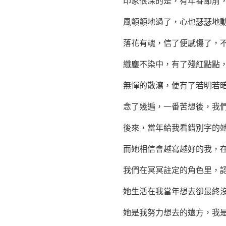
印象很深的是，有年春節前，她
風顫顫地過了，心也瑟瑟地動
落花有魂，信了便感傷了，不
纖塵不染中，有了殘紅點點，
無憚的散瀉，便有了若明若暗
念了幾遍，一番苦想後，我們終
後來，當年給我看錯別字的她，
而她相信會越寫越好的我，在
我們在冥冥註定的角色里，認真
她生活在我當年想去卻最終沒有
她是我努力想去的遠方，我是