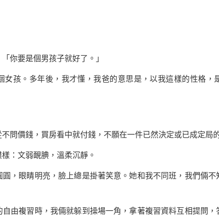
「你要是個男孩子就好了。」
女孩。多年後，我才懂，我爸的意思是，以我這樣的性格，是
問價錢，買房看中就付錢，不願在一件已然決定或已成定局的
樣：文弱靦腆，溫柔沉靜。
，眼睛明亮，臉上總是掛著笑意。她和我不同班，我們倆不
自由複習時，我倆就躲到操場一角，拿著複習
資料
互相提問，