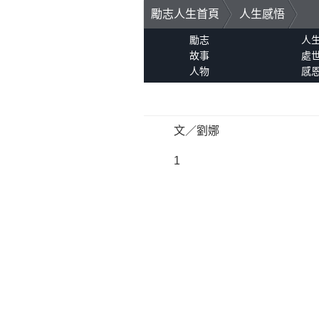
勵志人生首頁
人生感悟
勵志
人
故事
處
人物
感
文／劉娜
1