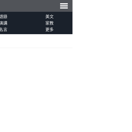
導
語錄
美文
演講
家教
名言
更多
航