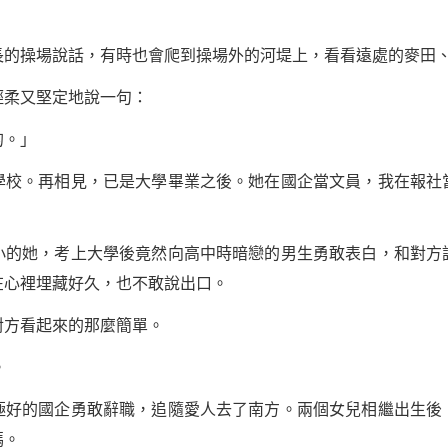
操場說話，有時也會爬到操場外的河堤上，看看遠處的麥田、
柔又堅定地說一句：
。」
。再相見，已是大學畢業之後。她在國企當文員，我在報社
的她，考上大學後竟然向高中時暗戀的男生勇敢
表白
，和對方
在心裡埋藏好久，也不敢說出口。
方看起來的那麼簡單。
。
的國企勇敢辭職，追隨愛人去了南方。兩個女兒相繼出生後
媽。