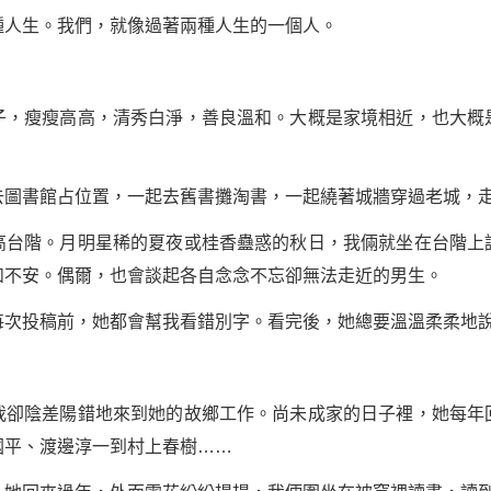
人生。我們，就像過著兩種人生的一個人。
瘦瘦高高，清秀白淨，善良溫和。大概是家境相近，也大概
書館占位置，一起去舊書攤淘書，一起繞著城牆穿過老城，走
階。月明星稀的夏夜或桂香蠱惑的秋日，我倆就坐在台階上
和不安。偶爾，也會談起各自念念不忘卻無法走近的男生。
投稿前，她都會幫我看錯別字。看完後，她總要溫溫柔柔地
陰差陽錯地來到她的故鄉工作。尚未成家的日子裡，她每年
國平
、渡邊淳一到
村上春樹
……