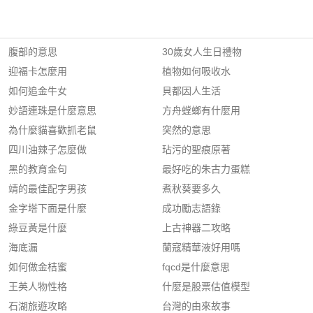
腹部的意思
30歲女人生日禮物
迎福卡怎麼用
植物如何吸收水
如何追金牛女
貝都因人生活
妙語連珠是什麼意思
方舟螳螂有什麼用
為什麼貓喜歡抓老鼠
突然的意思
四川油辣子怎麼做
玷污的聖痕原著
黑的教育金句
最好吃的朱古力蛋糕
靖的最佳配字男孩
煮秋葵要多久
金字塔下面是什麼
成功勵志語錄
綠豆黃是什麼
上古神器二攻略
海底漏
蘭寇精華液好用嗎
如何做金桔蜜
fqcd是什麼意思
王英人物性格
什麼是股票估值模型
石湖旅遊攻略
台灣的由來故事