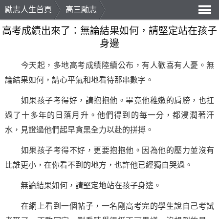
勵志人生首頁
高三勵志
導
高考成績出來了：無論結果如何，請堅定站在孩子
身邊
航
今天起，多地高考成績陸續公布，有人歡喜有人憂。無
論結果如何，請心平氣和地看待那串數字。
如果孩子考得好，請抱抱他。畢竟他稚嫩的肩膀，也扛
過了十多年的日落月升。他們得到的每一分，都浸潤著汗
水，見證過他們起早貪黑全力以赴的拼搏。
如果孩子考得不好，更要抱抱他。因為他的壓力並沒有
比誰更小，在你看不到的地方，也許他已經獨自哭過。
無論結果如何，請堅定地站在孩子身邊。
在網上看到一個帖子，一名剛高考完的學生說自己考試