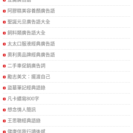
阿膠糕美容養顏廣告語
聖誕元旦廣告語大全
飼料類廣告語大全
太太口服液經典廣告語
奧利奧品牌經典廣告語
二手車促銷廣告詞
勵志美文：擺渡自己
盜墓筆記經典語錄
凡卡續寫800字
想念情人簡訊
王思聰經典語錄
健康伴我行讀後感