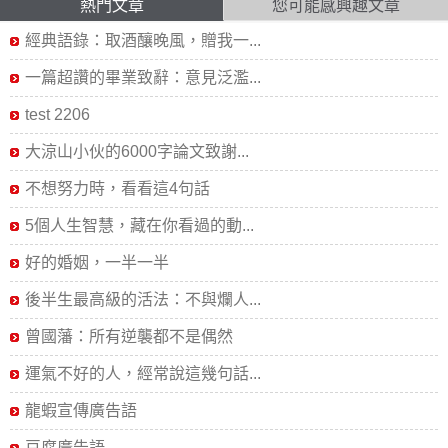
熱門文章
您可能感興趣文章
經典語錄：取酒釀晚風，贈我一...
一篇超讚的畢業致辭：意見泛濫...
test 2206
大涼山小伙的6000字論文致謝...
不想努力時，看看這4句話
5個人生智慧，藏在你看過的動...
好的婚姻，一半一半
後半生最高級的活法：不與爛人...
曾國藩：所有逆襲都不是偶然
運氣不好的人，經常說這幾句話...
龍蝦宣傳廣告語
豆腐廣告語