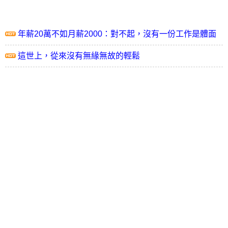
年薪20萬不如月薪2000：對不起，沒有一份工作是體面
的
這世上，從來沒有無緣無故的輕鬆