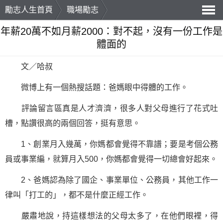
勵志人生首頁
職場勵志
導
年薪20萬不如月薪2000：對不起，沒有一份工作是
體面的
航
文／哈叔
微博上有一個熱搜話題：爸媽眼中得體的工作。
評論留言區真是人才濟濟，很多人對父母進行了花式吐
槽，點讚很高的兩個回答，挺有意思。
1、
創業
月入幾萬，你媽都會覺得不靠譜；要是考個公務
員或事業編，就算月入500，你媽都會覺得一切總會好起來。
2、爸媽認為除了國企、事業單位、公務員，其他工作一
律叫「打工的」，都不是什麼正經工作。
嚴肅地說，持這樣想法的父母太多了，在他們眼裡，得