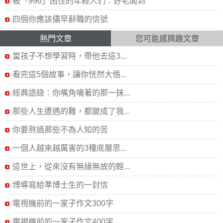
被「996」困住的年輕人們：好老闆到
四個你應該儘早辭職的信號
熱門文章
您可能感興趣文章
當孩子不想學習時，帶他去這3...
看完這5個故事，讓你恍然大悟...
經典語錄：你嘴角噙著的那一抹...
那些人生遭遇的難，都變成了我...
你要熬過那些不為人知的苦
一個人越來越厲害的3種底層思...
這世上，從來沒有無緣無故的輕...
博導寫給準博士生的一封信
電視機前的一家子作文300字
電視機前的一家子作文400字