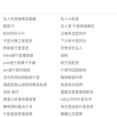
名人坊高級粵菜餐廳
名人vs佐為
醋蒸汽
先人掌 什麼時候開花
如何列印卡片
艾維奇怎麼死的
不登大雅之堂意思
下沙有什麼好玩
煞南是什麼意思
荒野求生名人
bilbili是什麼播放器
逾制
polit是什麼牌子手錶
呢子搭配男
tpo是什麼的縮寫
什麼叫囚途困境
流式布局的特點是什麼
植物截留作用
福建武夷山旅遊攻略自助游
房屋如何抵押
伯益 後代
電腦怎麼看電視節目
壞事以好事收尾故事
b站公司叫什麼名字
解啤酒的最快方法
有志竟成是什麼意思
什麼是故意傷害罪
豬糧比怎麼算