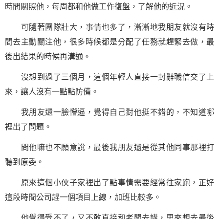
時間關照他，每周都和他做工作復盤，了解他的近況。
可隨著團隊壯大，事情也多了，漸漸地我朋友就沒有時
間去主動關注他，很多時候都是分配了任務就趕緊去做，最
後出結果的時候再溝通。
沒想到過了三個月，這個年輕人直接一封辭職信交了上
來，讓人沒有一點點防備。
我朋友還一臉懵逼，覺得自己對他挺不錯的，不知道哪
裡出了問題。
問他嘛也不願意說，最後我朋友還是從其他同事那裡打
聽到原委。
原來這個小伙子家裡出了點事情需要經常往家跑，正好
這段時間公司趕一個項目上線，加班比較多。
他覺得受不了，又不敢直接和老闆去講，思來想去最後