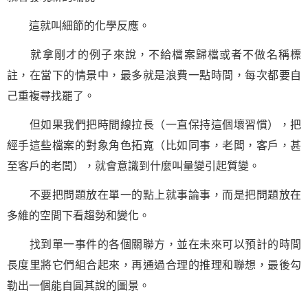
這就叫細節的化學反應。
就拿剛才的例子來說，不給檔案歸檔或者不做名稱標
註，在當下的情景中，最多就是浪費一點時間，每次都要自
己重複尋找罷了。
但如果我們把時間線拉長（一直保持這個壞習慣），把
經手這些檔案的對象角色拓寬（比如同事，老闆，客戶，甚
至客戶的老闆），就會意識到什麼叫量變引起質變。
不要把問題放在單一的點上就事論事，而是把問題放在
多維的空間下看趨勢和變化。
找到單一事件的各個關聯方，並在未來可以預計的時間
長度里將它們組合起來，再通過合理的推理和聯想，最後勾
勒出一個能自圓其說的圖景。