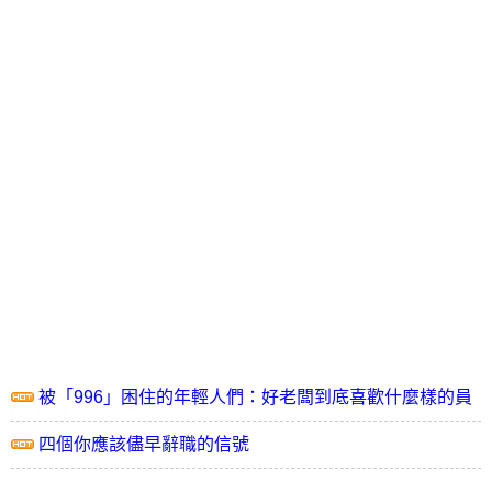
被「996」困住的年輕人們：好老闆到底喜歡什麼樣的員
工？
四個你應該儘早辭職的信號