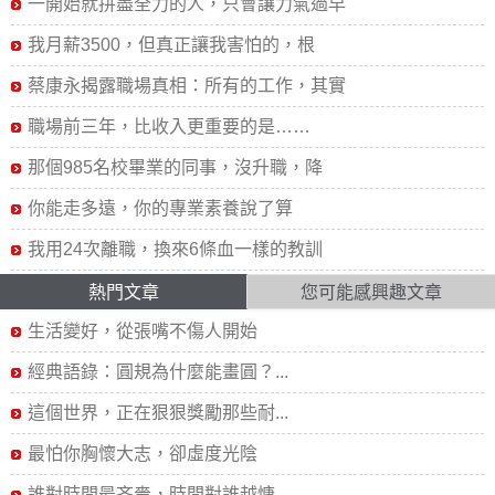
一開始就拼盡全力的人，只會讓力氣過早
我月薪3500，但真正讓我害怕的，根
蔡康永揭露職場真相：所有的工作，其實
職場前三年，比收入更重要的是……
那個985名校畢業的同事，沒升職，降
你能走多遠，你的專業素養說了算
我用24次離職，換來6條血一樣的教訓
熱門文章
您可能感興趣文章
生活變好，從張嘴不傷人開始
經典語錄：圓規為什麼能畫圓？...
這個世界，正在狠狠獎勵那些耐...
最怕你胸懷大志，卻虛度光陰
誰對時間最吝嗇，時間對誰越慷...