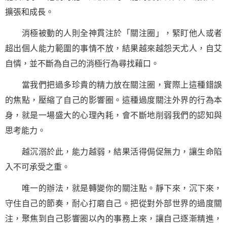
擴張和成長。
消極被動的人則全神貫注於「關注圈」，緊盯他人或者
超出個人能力範圍的事情不放，結果越來越怨天尤人，自艾
自憐，並不斷為自己的消極行為尋找藉口。
當我們把過多珍貴的精力放在關注圈，實際上這種錯誤
的焦點，壓縮了自己的影響圈。這種過度關注外界的行為本
身，就是一場盛大的心理內耗，會不斷地削弱我們的認知與
思考能力。
越沉溺於此，能力越弱，結果活得侷促無力，讓
生命
陷
入不可承受之重。
唯一的辦法，就是轉變你的關注點。靜下來，沉下來，
守住自己的節奏，耐心打磨自己。把從對外部世界的過度關
注，聚焦到自己影響圈以內的事務上來，讓自己逐漸精進，