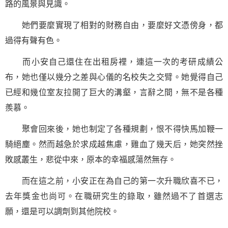
路的風景與見識。
她們要麼實現了相對的財務自由，要麼好文憑傍身，都
過得有聲有色。
而小安自己還住在出租房裡，連這一次的考研成績公
布，她也僅以幾分之差與心儀的名校失之交臂。她覺得自己
已經和幾位室友拉開了巨大的溝壑，言辭之間，無不是各種
羨慕。
聚會回來後，她也制定了各種規劃，恨不得快馬加鞭一
騎絕塵。然而越急於求成越焦慮，雞血了幾天后，她突然挫
敗感叢生，悲從中來，原本的幸福感蕩然無存。
而在這之前，小安正在為自己的第一次升職欣喜不已，
去年獎金也尚可。在職研究生的錄取，雖然過不了首選志
願，還是可以調劑到其他院校。