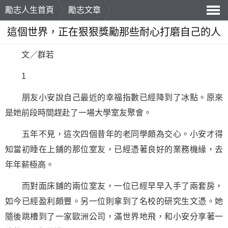
勵志人生首頁
勵志文章
導
這個世界，正在狠狠獎勵那些耐心打磨自己的人
航
文／群若
1
朋友小安說自己最近的幸福指數已經降到了冰點。原來
是她前段時間趕赴了一場大學室友聚會。
五年不見，這次四個昔年的老同學頗為交心。小安才得
知當初睡在上鋪的那位室友，已經憑著良好的業務機緣，去
年年薪極高。
而對面床鋪的兩位室友，一位已經早早入手了兩套房，
如今已經盈利頗豐。另一位則拿到了名校的研究生文憑。她
隨後跳槽到了一家歐洲公司，滿世界地飛，和小安分享著一