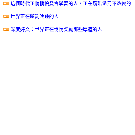
這個時代正悄悄犒賞會學習的人，正在殘酷懲罰不改變的
人
世界正在懲罰晚睡的人
深度好文：世界正在悄悄獎勵那些厚道的人