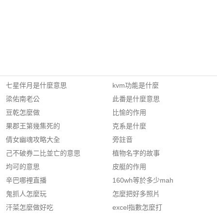
七星伴月是什麼意思
kvm功能是什麼
梁佑南老公
此番是什麼意思
豆乾怎麼做
比愉的作用
果郡王第幾集死的
克系是什麼
倩女幽魂攻略大全
旁註音
己不破券二比並亡的意思
植物名字的故事
均可的意思
皮艇的作用
辛巴哪裡直播
160wh等於多少mah
鬼抓人怎麼玩
怎麼把好多照片
汗菜怎麼做好吃
excel指數怎麼打