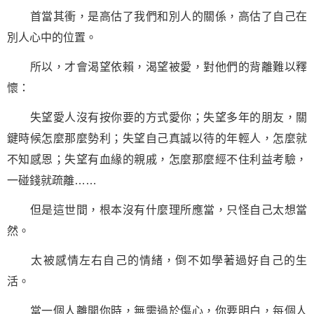
首當其衝，是高估了我們和別人的關係，高估了自己在
別人心中的位置。
所以，才會渴望依賴，渴望被愛，對他們的背離難以釋
懷：
失望愛人沒有按你要的方式愛你；失望多年的朋友，關
鍵時候怎麼那麼勢利；失望自己真誠以待的年輕人，怎麼就
不知
感恩
；失望有血緣的親戚，怎麼那麼經不住利益考驗，
一碰錢就疏離……
但是這世間，根本沒有什麼理所應當，只怪自己太想當
然。
太被感情左右自己的情緒，倒不如學著過好自己的生
活。
當一個人離開你時，無需過於傷心，你要明白，每個人