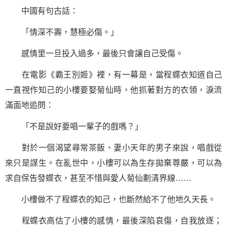
中國有句古話：
「情深不壽，慧極必傷。」
感情里一旦投入過多，最後只會讓自己受傷。
在電影《霸王別姬》裡，有一幕是，當程蝶衣知道自己
一直視作知己的小樓要娶菊仙時，他抓著對方的衣領，淚流
滿面地追問：
「不是說好要唱一輩子的戲嗎？」
對於一個渴望尋常茶飯、妻小天年的男子來說，唱戲從
來只是謀生。在亂世中，小樓可以為生存拋棄尊嚴，可以為
求自保告發蝶衣，甚至不惜與愛人菊仙劃清界線……
小樓做不了程蝶衣的知己，也斷然給不了他地久天長。
程蝶衣高估了小樓的感情，最後深陷哀傷，自我放逐；