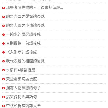
那些考研失敗的人，後來都怎麼...
聊齋志異之嬰寧讀後感
聊齋志異之小倩讀後感
一碗水的憤怒讀後感
直到最後一句讀後感
《入則孝》讀後感
我代表我的祖國讀後感
水滸傳4篇讀後感
天堂電影院讀後感
描寫人物神態的句子
搞笑愛情經典語句
中秋節祝福簡訊大全