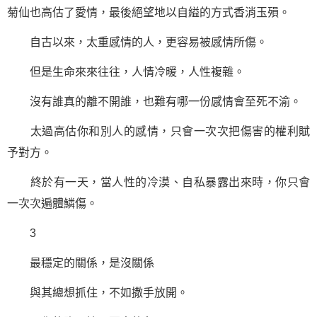
菊仙也高估了
愛情
，最後絕望地以自縊的方式香消玉殞。
自古以來，太重感情的人，更容易被感情所傷。
但是
生命
來來往往，人情冷暖，人性複雜。
沒有誰真的離不開誰，也難有哪一份感情會至死不渝。
太過高估你和別人的感情，只會一次次把傷害的權利賦
予對方。
終於有一天，當人性的冷漠、自私暴露出來時，你只會
一次次遍體鱗傷。
3
最穩定的關係，是沒關係
與其總想抓住，不如撒手放開。