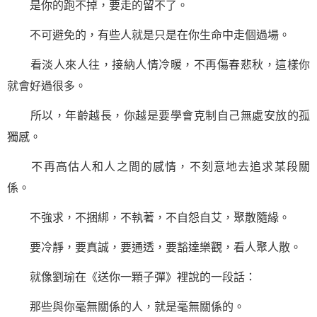
是你的跑不掉，要走的留不了。
不可避免的，有些人就是只是在你生命中走個過場。
看淡人來人往，接納人情冷暖，不再傷春悲秋，這樣你
就會好過很多。
所以，年齡越長，你越是要學會克制自己無處安放的孤
獨感。
不再高估人和人之間的感情，不刻意地去追求某段關
係。
不強求，不捆綁，不執著，不自怨自艾，聚散隨緣。
要冷靜，要真誠，要通透，要豁達
樂觀
，看人聚人散。
就像劉瑜在《送你一顆子彈》裡說的一段話：
那些與你毫無關係的人，就是毫無關係的。