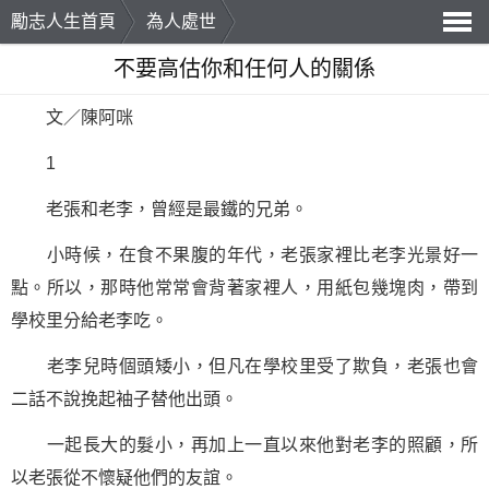
勵志人生首頁
為人處世
導
不要高估你和任何人的關係
航
文／陳阿咪
1
老張和老李，曾經是最鐵的兄弟。
小時候，在食不果腹的年代，老張家裡比老李光景好一
點。所以，那時他常常會背著家裡人，用紙包幾塊肉，帶到
學校里分給老李吃。
老李兒時個頭矮小，但凡在學校里受了欺負，老張也會
二話不說挽起袖子替他出頭。
一起長大的髮小，再加上一直以來他對老李的照顧，所
以老張從不懷疑他們的友誼。