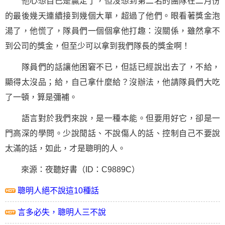
他心想自己是贏定了，但沒想到第二名的團隊在二月份
的最後幾天連續接到幾個大單，超過了他們。眼看著獎金泡
湯了，他慌了，隊員們一個個拿他打趣：沒關係，雖然拿不
到公司的獎金，但至少可以拿到我們隊長的獎金啊！
隊員們的話讓他困窘不已，但話已經說出去了，不給，
顯得太沒品；給，自己拿什麼給？沒辦法，他請隊員們大吃
了一頓，算是彌補。
語言對於我們來說，是一種本能。但要用好它，卻是一
門高深的學問。少說閒話、不說傷人的話、控制自己不要說
太滿的話，如此，才是聰明的人。
來源：夜聽好書（ID：C9889C）
聰明人絕不說這10種話
言多必失，聰明人三不說