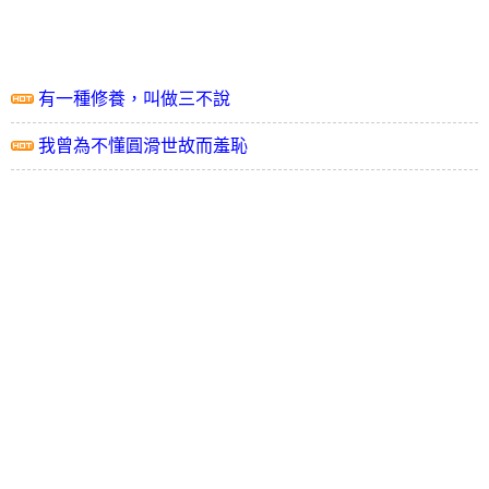
有一種修養，叫做三不說
我曾為不懂圓滑世故而羞恥