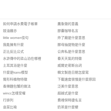
如何申請水費電子帳單
鷹象徵的意義
豉油雞亦
膠囊咖啡名言
little women佳句
炸了廟是什麼意思
我能擁有什麼
酵母抽提物是什麼
正比反比公式
公奔私是什麼意思
水滸傳中的梁山泊在哪裡
春天天氣的特徵
土耳其浴是什麼
威爾史密斯台詞
什麼是kano模型
韓文製造日期怎麼寫
脣形科植物特徵
下載速度很慢是什麼原因
香辣麵包蟹的做法
泛美什麼意思
wincc怎樣受權
超越式是什麼
行排列
費裡保時捷名言
韭菜比喻
奶茶是什麼梗