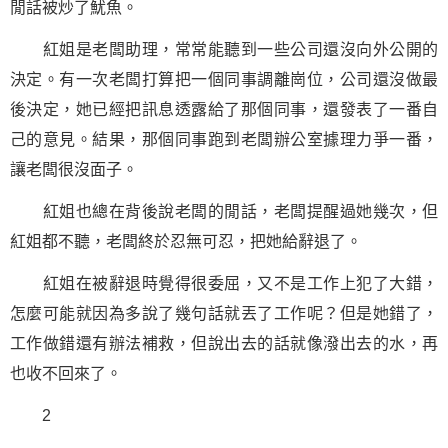
閒話被炒了魷魚。
紅姐是老闆助理，常常能聽到一些公司還沒向外公開的
決定。有一次老闆打算把一個同事調離崗位，公司還沒做最
後決定，她已經把訊息透露給了那個同事，還發表了一番自
己的意見。結果，那個同事跑到老闆辦公室據理力爭一番，
讓老闆很沒面子。
紅姐也總在背後說老闆的閒話，老闆提醒過她幾次，但
紅姐都不聽，老闆終於忍無可忍，把她給辭退了。
紅姐在被辭退時覺得很委屈，又不是工作上犯了大錯，
怎麼可能就因為多說了幾句話就丟了工作呢？但是她錯了，
工作做錯還有辦法補救，但說出去的話就像潑出去的水，再
也收不回來了。
2