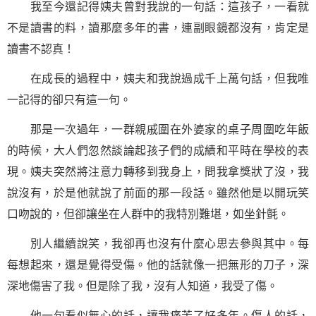
我至今還記得姨夫曾對我說的
一句話
：這孩子，一看就
不是讀書的料，讀那麼多年的書，連副眼鏡都沒有，肯定是
讀書不認真！
在成長的過程中，姨夫和我說過成千上萬句話，但我唯
一記得的卻只有這一句。
那是一次過年，一群親戚圍在外婆家的桌子周圍吃年飯
的時候，大人們忽然談論起孩子們的成績和平時在學校的表
現。姨夫突然將注意力轉移到我身上，問我拿獎狀了沒，我
說沒有，於是他就說了前面的那一段話。雖然他是以開玩笑
口吻說的，但卻讓坐在人群中的我特別難堪，如坐針氈。
別人繼續說笑，我卻再也沒有什麼心思去參與其中。每
每想起來，還是覺得受傷。他的話就像一把無形的刀子，深
深地傷害了我。但是除了我，沒有人知道，我受了傷。
他一句看似無心的話，讓我痛苦了好多年。傷人的話，