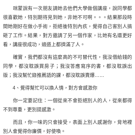
咪蒙說有一次朋友請她去他們大學做個講座，說同學都
很喜歡她，特別期待見到她，非她不可啊。。。結果那段時
間她剛好在做小手術，拒絕後特別內疚，覺得自己害別人搞
砸了工作。結果，對方邀請了另一個作家，比她有名還更好
看，講座很
成功
，過道上都擠滿了人。
確實，我們都沒有這麼高的不可替代性，我沒借給錢的
同學，都沒耽誤買房子；我沒答應寫序的書，都沒耽誤出
版；我沒幫忙錄推薦語的課，都沒耽誤賣爆……
4、覺得幫忙可以換人情，對方會感激你
你一定要記住：一個從來不會拒絕別人的人，從來都得
不到尊重，更別提感激。
而且，你一味的只會接受，表面上別人感謝你，背地裡
別人會覺得你廉價，好使喚。