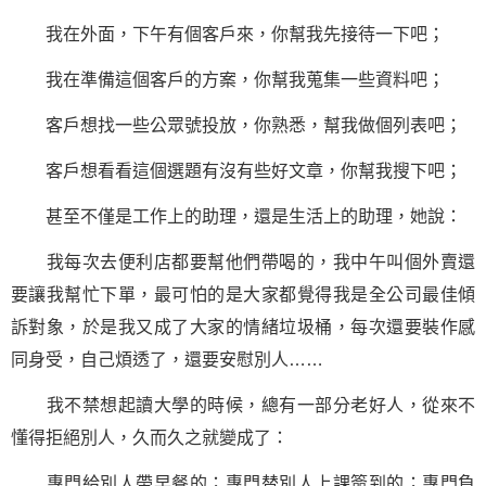
我在外面，下午有個客戶來，你幫我先接待一下吧；
我在準備這個客戶的方案，你幫我蒐集一些
資料
吧；
客戶想找一些公眾號投放，你熟悉，幫我做個列表吧；
客戶想看看這個選題有沒有些好文章，你幫我搜下吧；
甚至不僅是工作上的助理，還是生活上的助理，她說：
我每次去便利店都要幫他們帶喝的，我中午叫個外賣還
要讓我幫忙下單，最可怕的是大家都覺得我是全公司最佳傾
訴對象，於是我又成了大家的情緒垃圾桶，每次還要裝作感
同身受，自己煩透了，還要安慰別人……
我不禁想起讀大學的時候，總有一部分老好人，從來不
懂得拒絕別人，久而久之就變成了：
專門給別人帶早餐的；專門替別人上課簽到的；專門負