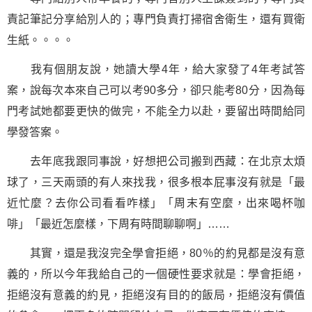
責記筆記分享給別人的；專門負責打掃宿舍衛生，還有買衛
生紙。。。。
我有個朋友說，她讀大學4年，給大家發了4年考試答
案，說每次本來自己可以考90多分，卻只能考80分，因為每
門考試她都要更快的做完，不能全力以赴，要留出時間給同
學發答案。
去年底我跟同事說，好想把公司搬到西藏：在北京太煩
球了，三天兩頭的有人來找我，很多根本屁事沒有就是「最
近忙麼？去你公司看看咋樣」「周末有空麼，出來喝杯咖
啡」「最近怎麼樣，下周有時間聊聊啊」……
其實，還是我沒完全學會拒絕，80％的約見都是沒有意
義的，所以今年我給自己的一個硬性要求就是：學會拒絕，
拒絕沒有意義的約見，拒絕沒有目的的飯局，拒絕沒有價值