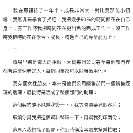
我在那裡待了一年半，成長非常大，對比我那位小領
導，我無非是學會了拒絕，我把幾乎90％的時間都花在自己
身上：有工作時我把時間花在更出色的完成工作上，沒工作
時我把時間花在
學習
、成長、精進自己的專業能力上。
二
職場
里總是驚人的相似，大概每個公司甚至每個部門裡
都有這麼個老好人，每個同事都可以隨時徵用他。
我有個女性朋友，本來是他們公司銷售部門一個銷售經
理的助理，最後愣是活成了整個部門的助理：
這個契約能不能幫我簽一下，我等會還要見個客戶；
痲煩你幫我把這個資料整理一下，再幫我列印兩份；
這周六我們搞了個會，你到時候沒事過來幫幫忙吧；