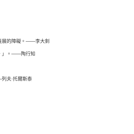
髮展的障礙。——李大釗
。」。——陶行知
列夫·托爾斯泰