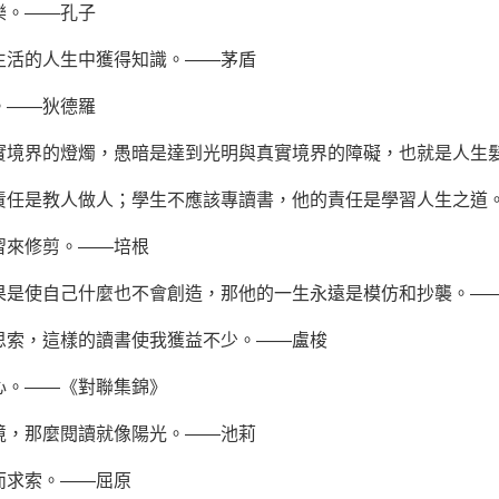
樂。——孔子
生活的人生中獲得知識。——茅盾
。——狄德羅
實境界的燈燭，愚暗是達到光明與真實境界的障礙，也就是人生
責任是教人做人；學生不應該專讀書，他的責任是學習人生之道
習來修剪。——培根
果是使自己什麼也不會創造，那他的一生永遠是模仿和抄襲。——
思索，這樣的讀書使我獲益不少。——盧梭
心。——《
對聯
集錦》
境，那麼閱讀就像陽光。——池莉
而求索。——屈原