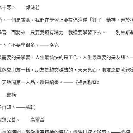
曝十寒。——郭沫若
勁，一個是鑽勁。我們在學習上要提倡這種「釘子」精神，善於
學習，而將來，只要我還有精力，我還要學習下去。——別林斯
一下子不要學很多。——洛克
最需要的是學習，人生最愉快的是工作，人生最重要的是友誼。
就像交朋友一樣，朋友是越交越熟的，天天見面，朋友之間就親
。天地間第一人品，還是讀書。——《格言聯璧》
——書摘
子自知。——
蘇軾
愈臻完善。——高爾基
很長的時間；趁你還有精神的時候，學習迅速地辦事。——歌德