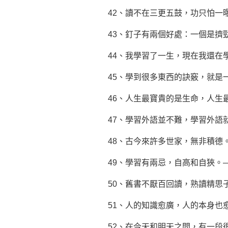
42、讀不在三更五鼓，功只怕一
43、釘子有兩個好處：一個是擠
44、我學習了一生，現在我還在
45、學到很多東西的訣竅，就是
46、人生最寶貴的是生命，人生
47、學習外語並不難，學習外語
48、古今來許多世家，無非積德
49、學習有兩忌，自高和自狹。
50、舊書不厭百回讀，熟讀精思
51、人的知識愈廣，人的本身也
52、在今天和明天之間，有一段