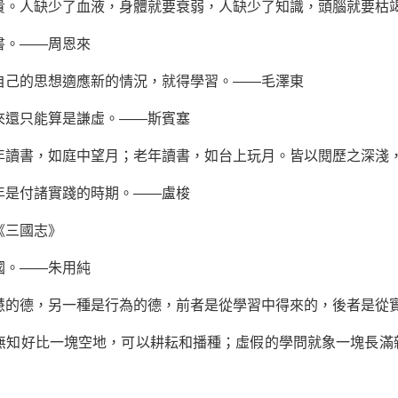
貴。人缺少了血液，身體就要衰弱，人缺少了知識，頭腦就要枯
書。——
周恩來
自己的思想適應新的情況，就得學習。——毛澤東
來還只能算是謙虛。——斯賓塞
年讀書，如庭中望月；老年讀書，如台上玩月。皆以閱歷之深淺
年是付諸實踐的時期。——盧梭
《三國志》
國。——朱用純
慧的德，另一種是行為的德，前者是從學習中得來的，後者是從
。無知好比一塊空地，可以耕耘和播種；虛假的學問就象一塊長滿