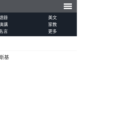
導
語錄
美文
演講
家教
名言
更多
航
斯基