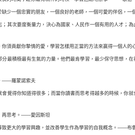
於缺少一個忠實的朋友，一個良好的老師，一個可愛的伴侶，一
大志；其次要度衡量力，決心為國家、人民作一個有用的人才；為
。你須貢獻你摯情的愛，學習怎樣用正當的方法來贏得一個人的
一部分最積極最有生氣的力量。他們最肯學習，最少保守思想，在
。——羅蒙諾索夫
你就會覺得你知道得很多；而當你讀書而思考得越多的時候，你就
，再思考。——愛因斯坦
導致更大的學習興趣，並改善學生作為學習的自我概念。——布