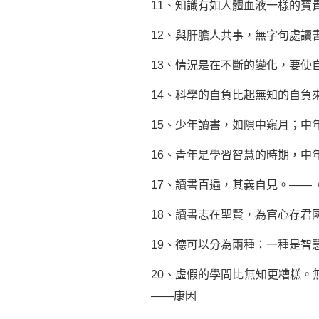
11、知識有如人體血液一樣的寶
12、與肝膽人共事，無字句處讀
13、情況是在不斷的變化，要使
14、科學的自負比起無知的自負
15、少年讀書，如隙中窺月；中
16、青年是學習智慧的時期，中
17、讀書百遍，其義自見。——
18、讀書志在聖賢，為官心存君
19、德可以分為兩種：一種是智
20、虛假的學問比無知更糟糕
——康因