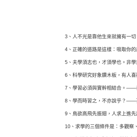
3、人不光是靠他生來就擁有一
4、正確的道路是這樣：吸取你的
5、夫學須志也，才須學也。非
6、科學研究好象鑽木板，有人
7、學習必須與實幹相結合。——
8、學而時習之，不亦說乎？——
9、鳥欲高飛先振翅，人求上進先
10、求學的三個條件是：多觀察