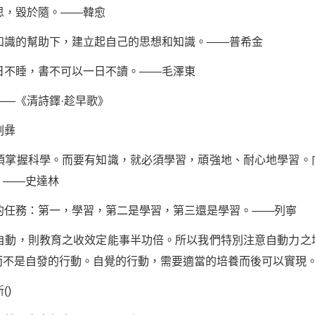
思，毀於隨。——韓愈
知識的幫助下，建立起自己的思想和知識。——普希金
日不睡，書不可以一日不讀。——毛澤東
——《清詩鐸·趁早歌》
劉彝
必須掌握科學。而要有知識，就必須學習，頑強地、耐心地學習。
。——史達林
的任務：第一，學習，第二是學習，第三還是學習。——列寧
能自動，則教育之收效定能事半功倍。所以我們特別注意自動力之
而不是自發的行動。自覺的行動，需要適當的培養而後可以實現
()