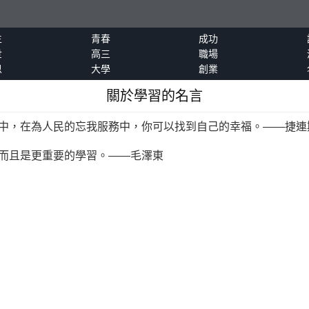
生
青春
成功
世
高三
職場
恩
大學
創業
關於學習的名言
學中，在為人民的忘我服務中，你可以找到自己的幸福。——捷連
而且是更重要的學習。——
毛澤東