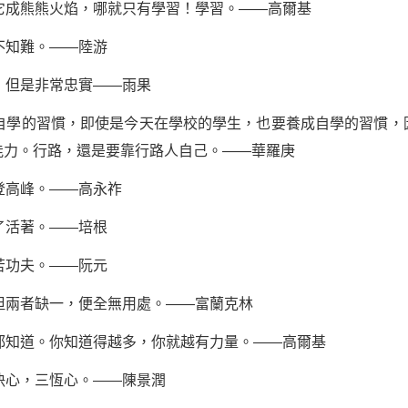
它成熊熊火焰，哪就只有學習！學習。——高爾基
不知難。——
陸游
，但是非常忠實——雨果
成自學的習慣，即使是今天在學校的學生，也要養成自學的習慣，
能力。行路，還是要靠行路人自己。——華羅庚
登高峰。——高永祚
了活著。——培根
苦功夫。——阮元
但兩者缺一，便全無用處。——富蘭克林
都知道。你知道得越多，你就越有力量。——高爾基
決心，三恆心。——陳景潤