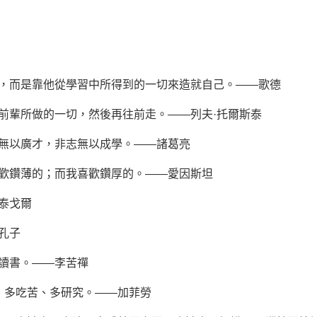
切，而是靠他從學習中所得到的一切來造就自己。——歌德
前輩所做的一切，然後再往前走。——列夫·托爾斯泰
學無以廣才，非志無以成學。——諸葛亮
喜歡鑽薄的；而我喜歡鑽厚的。——愛因斯坦
泰戈爾
孔子
讀書。——李苦禪
、多吃苦、多研究。——加菲勞