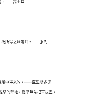
竭。——高士其
，為所得之深淺耳。——張潮
實踐中得來的。——亞里斯多德
雜草的荒地，幾乎無法把草拔盡。