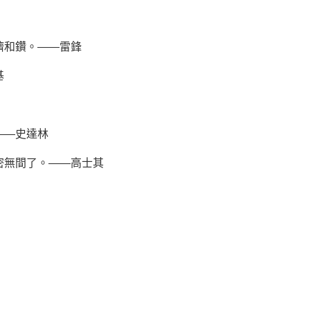
擠和鑽。——
雷鋒
基
——史達林
密無間了。——高士其