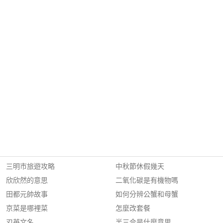
三明市旅遊攻略
中秋節休假幾天
欣欣然的意思
二氧化碳是有機物嗎
田都元帥故事
如何分辨公蟹和母蟹
京菜是哪裡菜
怎麼改套餐
刃英文名
半三合是什麼意思