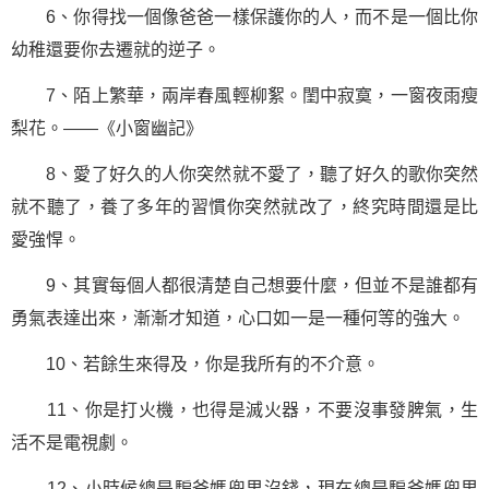
6、你得找一個像爸爸一樣保護你的人，而不是一個比你
幼稚還要你去遷就的逆子。
7、陌上繁華，兩岸春風輕柳絮。閨中寂寞，一窗夜雨瘦
梨花。——《小窗幽記》
8、愛了好久的人你突然就不愛了，聽了好久的歌你突然
就不聽了，養了多年的習慣你突然就改了，終究時間還是比
愛強悍。
9、其實每個人都很清楚自己想要什麼，但並不是誰都有
勇氣表達出來，漸漸才知道，心口如一是一種何等的強大。
10、若餘生來得及，你是我所有的不介意。
11、你是打火機，也得是滅火器，不要沒事發脾氣，生
活不是電視劇。
12、小時候總是騙爸媽兜里沒錢，現在總是騙爸媽兜里