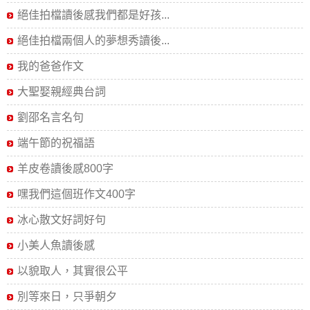
絕佳拍檔讀後感我們都是好孩...
絕佳拍檔兩個人的夢想秀讀後...
我的爸爸作文
大聖娶親經典台詞
劉邵名言名句
端午節的祝福語
羊皮卷讀後感800字
嘿我們這個班作文400字
冰心散文好詞好句
小美人魚讀後感
以貌取人，其實很公平
別等來日，只爭朝夕