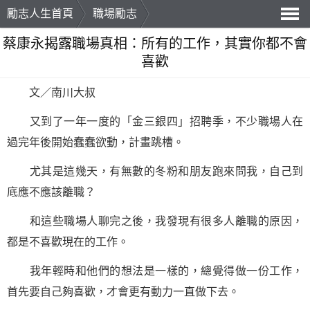
勵志人生首頁
職場勵志
導
蔡康永揭露職場真相：所有的工作，其實你都不會
喜歡
航
文／南川大叔
又到了一年一度的「金三銀四」招聘季，不少職場人在
過完年後開始蠢蠢欲動，計畫跳槽。
尤其是這幾天，有無數的冬粉和朋友跑來問我，自己到
底應不應該離職？
和這些職場人聊完之後，我發現有很多人離職的原因，
都是不喜歡現在的工作。
我年輕時和他們的想法是一樣的，總覺得做一份工作，
首先要自己夠喜歡，才會更有動力一直做下去。