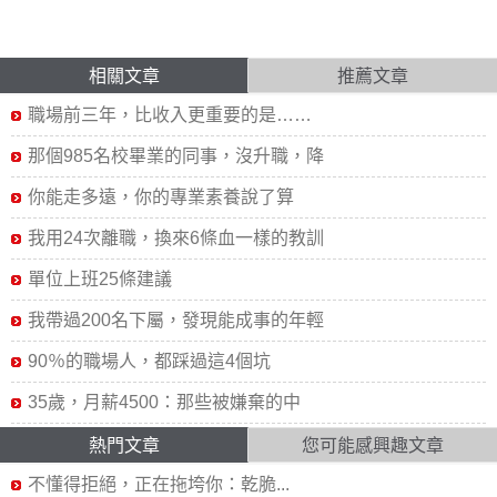
相關文章
推薦文章
職場前三年，比收入更重要的是……
那個985名校畢業的同事，沒升職，降
你能走多遠，你的專業素養說了算
我用24次離職，換來6條血一樣的教訓
單位上班25條建議
我帶過200名下屬，發現能成事的年輕
90％的職場人，都踩過這4個坑
35歲，月薪4500：那些被嫌棄的中
熱門文章
您可能感興趣文章
不懂得拒絕，正在拖垮你：乾脆...