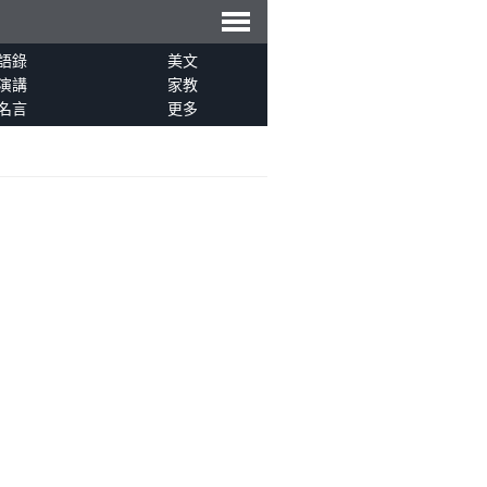
導
語錄
美文
演講
家教
名言
更多
航