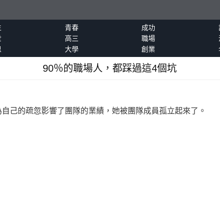
生
青春
成功
世
高三
職場
恩
大學
創業
90％的職場人，都踩過這4個坑
己的疏忽影響了團隊的業績，她被團隊成員孤立起來了。