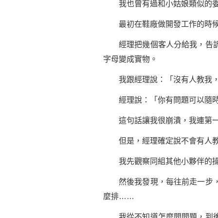
我也曾有過和小姑娘類似的委
最初在鞋廠做開發工作的時候
經理把幾個客人分給我，告訴我
字母變成實物。
我跟經理說：「沒有人教我，
經理說：「你有問題可以隨時
這句話讓我很崩潰，我連第一步
但是，經理確定說不會有人教
我先觀察同組其他小夥伴的操作
然後我發現，每往前走一步，就
麼排……
我從不知道怎麼問問題，到後來