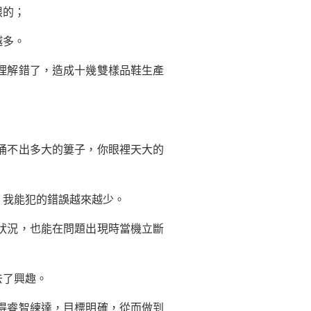
限的；
越多。
理解錯了，造成十幾雙樣品鞋生產
捅不出多大的簍子，你眼裡天大的
，我能犯的錯誤越來越少。
狀況，也能在問題出現時當機立斷
去了興趣。
得睿智練達，目標明確，從而做到