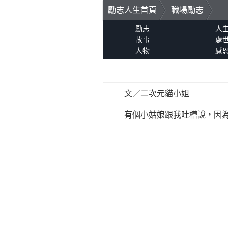
勵志人生首頁
職場勵志
勵志
人
故事
處
人物
感
文／二次元貓小姐
有個小姑娘跟我吐槽說，因為自