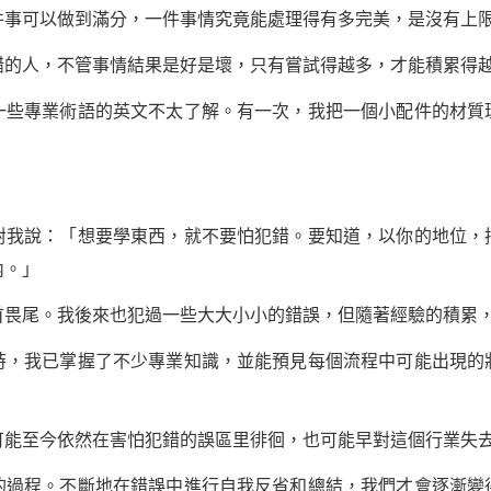
可以做到滿分，一件事情究竟能處理得有多完美，是沒有上
人，不管事情結果是好是壞，只有嘗試得越多，才能積累得
專業術語的英文不太了解。有一次，我把一個小配件的材質
說：「想要學東西，就不要怕犯錯。要知道，以你的地位，
內。」
首畏尾。我後來也犯過一些大大小小的錯誤，但隨著經驗的積累
我已掌握了不少專業知識，並能預見每個流程中可能出現的
至今依然在害怕犯錯的誤區里徘徊，也可能早對這個行業失
程。不斷地在錯誤中進行自我反省和總結，我們才會逐漸變