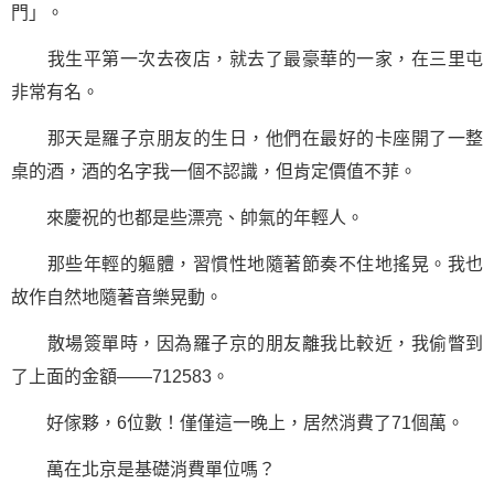
門」。
我生平第一次去夜店，就去了最豪華的一家，在三里屯
非常有名。
那天是羅子京朋友的生日，他們在最好的卡座開了一整
桌的酒，酒的名字我一個不認識，但肯定價值不菲。
來慶祝的也都是些漂亮、帥氣的年輕人。
那些年輕的軀體，習慣性地隨著節奏不住地搖晃。我也
故作自然地隨著音樂晃動。
散場簽單時，因為羅子京的朋友離我比較近，我偷瞥到
了上面的金額——712583。
好傢夥，6位數！僅僅這一晚上，居然消費了71個萬。
萬在北京是基礎消費單位嗎？