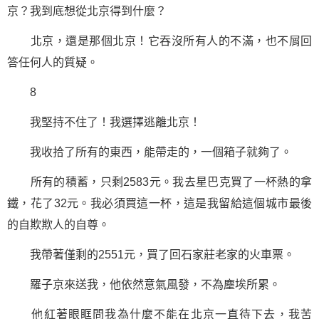
京？我到底想從北京得到什麼？
北京，還是那個北京！它吞沒所有人的不滿，也不屑回
答任何人的質疑。
8
我
堅持
不住了！我選擇逃離北京！
我收拾了所有的東西，能帶走的，一個箱子就夠了。
所有的積蓄，只剩2583元。我去星巴克買了一杯熱的拿
鐵，花了32元。我必須買這一杯，這是我留給這個城市最後
的自欺欺人的自尊。
我帶著僅剩的2551元，買了回石家莊老家的火車票。
羅子京來送我，他依然意氣風發，不為塵埃所累。
他紅著眼眶問我為什麼不能在北京一直待下去，我苦