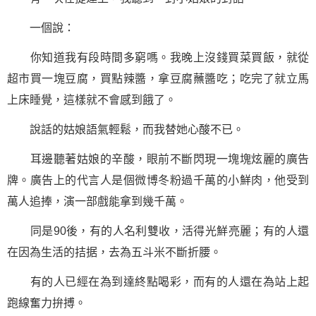
一個說：
你知道我有段時間多窮嗎。我晚上沒錢買菜買飯，就從
超市買一塊豆腐，買點辣醬，拿豆腐蘸醬吃；吃完了就立馬
上床睡覺，這樣就不會感到餓了。
說話的姑娘語氣輕鬆，而我替她心酸不已。
耳邊聽著姑娘的辛酸，眼前不斷閃現一塊塊炫麗的廣告
牌。廣告上的代言人是個微博冬粉過千萬的小鮮肉，他受到
萬人追捧，演一部戲能拿到幾千萬。
同是90後，有的人名利雙收，活得光鮮亮麗；有的人還
在因為生活的拮据，去為五斗米不斷折腰。
有的人已經在為到達終點喝彩，而有的人還在為站上起
跑線奮力拚搏。