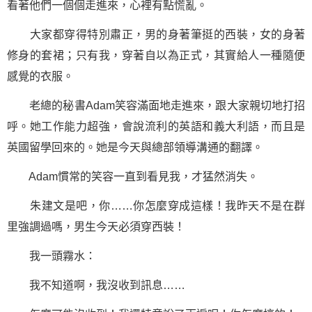
看著他們一個個走進來，心裡有點慌亂。
大家都穿得特別肅正，男的身著筆挺的西裝，女的身著
修身的套裙；只有我，穿著自以為正式，其實給人一種隨便
感覺的衣服。
老總的秘書Adam笑容滿面地走進來，跟大家親切地打招
呼。她工作能力超強，會說流利的英語和義大利語，而且是
英國留學回來的。她是今天與總部領導溝通的翻譯。
Adam慣常的笑容一直到看見我，才猛然消失。
朱建文是吧，你……你怎麼穿成這樣！我昨天不是在群
里強調過嗎，男生今天必須穿西裝！
我一頭霧水：
我不知道啊，我沒收到訊息……