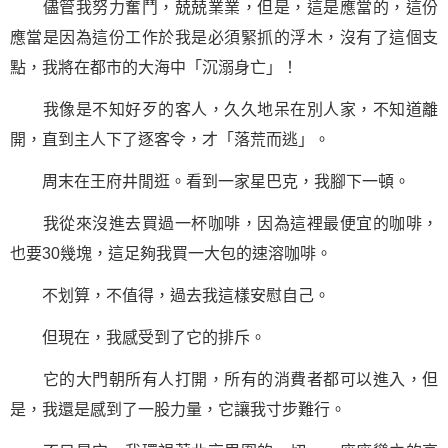
儘管我努力
奮鬥
，兢兢業業，但是，這是應當的，這份
應當是因為這份工作於我是必須緊抓的浮木，沒有了這個支
點，我將在都市的大海中「沉溺身亡」！
我像是不知好歹的客人，久久地呆在別人家，不知道離
開，直到主人下了逐客令，才「落荒而逃」。
周末在王府井閒逛。看到一家星巴克，我腳下一頓。
我從來沒進去買過一杯咖啡，因為這裡最便宜的咖啡，
也要30幾塊，這足夠我買一大包的速溶咖啡。
不划算，不值得，過去我這樣安慰自己。
但現在，我感受到了它的排斥。
它的大門朝所有人打開，所有的消費者都可以進入，但
是，我還是感到了一股力量，它讓我寸步難行。