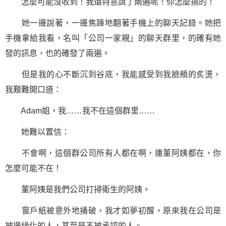
怎麼可能沒收到！我還特意說了兩遍呢！你怎麼搞的！
她一邊說著，一邊焦躁地翻著手機上的聊天記錄。她把
手機拿給我看，名叫「公司一家親」的聊天群里，的確有她
發的訊息，也的確發了兩遍。
但是我的心不斷沉到谷底，我能感受到我臉頰的炙燙，
我艱難開口道：
Adam姐，我……我不在這個群里……
她難以置信：
不會啊，這個群公司所有人都在啊，連董阿姨都在，你
怎麼可能不在！
董阿姨是我們公司打掃衛生的阿姨。
窗戶紙被意外地捅破，我才如夢初醒，原來我在公司是
被邊緣化的人，甚至是不被承認的人。