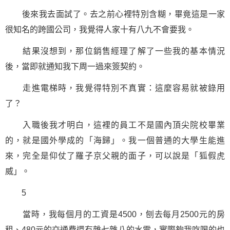
後來我去面試了。去之前心裡特別含糊，畢竟這是一家
很知名的跨國公司，我覺得人家十有八九不會要我。
結果沒想到，那位銷售經理了解了一些我的基本情況
後，當即就通知我下周一過來簽契約。
走進電梯時，我覺得特別不真實：這麼容易就被錄用
了？
入職後我才明白，這裡的員工不是國內頂尖院校畢業
的，就是國外學成的「海歸」。我一個普通的大學生能進
來，完全是仰仗了羅子京父親的面子，可以說是「狐假虎
威」。
5
當時，我每個月的工資是4500，刨去每月2500元的房
租、480元的交通費還有雜七雜八的水電，實際夠我吃喝的也