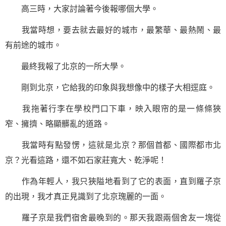
高三
時，大家討論著今後報哪個大學。
我當時想，要去就去最好的城市，最繁華、最熱鬧、最
有前途的城市。
最終我報了北京的一所大學。
剛到北京，它給我的印象與我想像中的樣子大相逕庭。
我拖著行李在學校門口下車，映入眼帘的是一條條狹
窄、擁擠、略顯髒亂的道路。
我當時有點發愣，這就是北京？那個首都、國際都市北
京？光看這路，還不如石家莊寬大、乾淨呢！
作為年輕人，我只狹隘地看到了它的表面，直到羅子京
的出現，我才真正見識到了北京瑰麗的一面。
羅子京是我們宿舍最晚到的。那天我跟兩個舍友一塊從