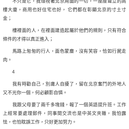
不只是它，我環視著北京周圍的一切，一座座聳立的高
樓大廈，商用也好住宅也好， 它們都在彰顯北京的寸土寸
金；
樓裡面的人，在裡面建造起屬於他們的規則，只有符合
條件的才得以真正進入；
馬路上匆匆的行人，面色蒙塵，沒有笑容，恰如行屍走
肉。
4
我有時勸自己，別庸人自擾了，留在北京奮鬥的外地人
又不光你一個，何必顧影自憐。
我跟父母要了兩千多塊錢，報了一個英語提升班。工作
上經常要處理郵件，同事間交流也是中英文夾雜，我怕露
怯，也怕耽誤工作，只好更加努力。