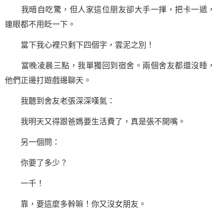
我暗自吃驚，但人家這位朋友卻大手一揮，把卡一遞，
連眼都不用眨一下。
當下我心裡只剩下四個字，雲泥之別！
當晚凌晨三點，我單獨回到宿舍。兩個舍友都還沒睡，
他們正邊打遊戲邊聊天。
我聽到舍友老張深深嘆氣：
我明天又得跟爸媽要生活費了，真是張不開嘴。
另一個問：
你要了多少？
一千！
靠，要這麼多幹嘛！你又沒女朋友。