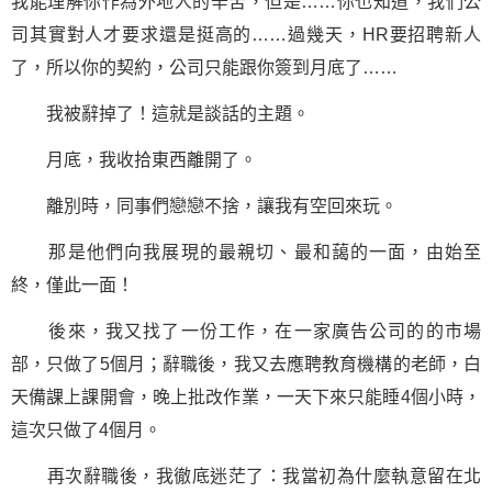
我能理解你作為外地人的辛苦，但是……你也知道，我們公
司其實對人才要求還是挺高的……過幾天，HR要招聘新人
了，所以你的契約，公司只能跟你簽到月底了……
我被辭掉了！這就是談話的主題。
月底，我收拾東西離開了。
離別時，同事們戀戀不捨，讓我有空回來玩。
那是他們向我展現的最親切、最和藹的一面，由始至
終，僅此一面！
後來，我又找了一份工作，在一家廣告公司的的市場
部，只做了5個月；辭職後，我又去應聘教育機構的老師，白
天備課上課開會，晚上批改作業，一天下來只能睡4個小時，
這次只做了4個月。
再次辭職後，我徹底迷茫了：我當初為什麼執意留在北