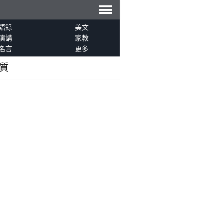
導
語錄
美文
演講
家教
名言
更多
航
質
。