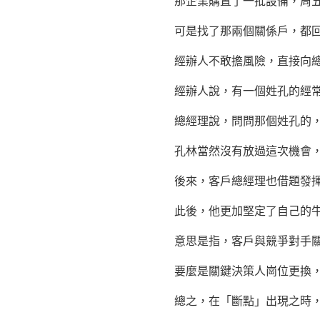
那企業購置了一批設備，周五晚
可是找了那兩個關係戶，都回覆
經辦人不敢擔風險，直接向總經
經辦人說，有一個姓孔的經常
總經理說，問問那個姓孔的，
孔林當然沒有放過這次機會，夜
後來，客戶總經理也借題發揮，
此後，他更加堅定了自己的牛
意思是指，客戶與競爭對手關係
要麼是關鍵決策人崗位更換，要
總之，在「斷點」出現之時，只