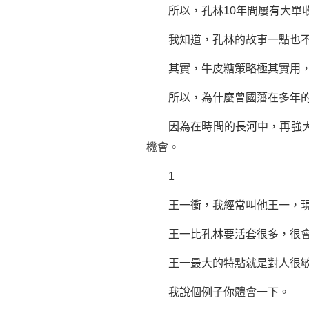
所以，孔林10年間屢有大單
我知道，孔林的故事一點也不勵
其實，牛皮糖策略極其實用，因
所以，為什麼
曾國藩
在多年
因為在時間的長河中，再強大的
機會。
1
王一衝，我經常叫他王一，現在
王一比孔林要活套很多，很會說
王一最大的特點就是對人很敏
我說個例子你體會一下。