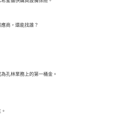
希望儘快購買設備保險。
應商，還能找誰？
為孔林業務上的第一桶金。
生。