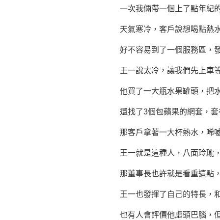
一次我倆帶一個上了點年紀的
天氣寒冷，客戶說想喝點熱水
好不容易到了一個服務區，發
王一說太冷，讓我們先上車等
他買了一大瓶水果罐頭，把水
還找了3個包蘋果的網套，套在
那客戶拿著一大杯熱水，唏噓
王一就是這種人，八面玲瓏，
那董事長也許就是看重這點，
王一也發揮了自己的特長，和
也有人會評價他虛頭巴腦，但