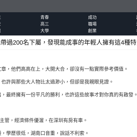
生
青春
成功
世
高三
職場
恩
大學
創業
我帶過200名下屬，發現能成事的年輕人擁有這4種特
文章，他們高高在上，大開大合，卻沒有一點實際參考價值。
也許與那些大人物比太過渺小，但卻是我親眼見證。
最終擁有一份平凡的勝利，也許這些故事才對你真的有啟發
主管，經濟條件優渥，在深圳有房有車。
，學歷很低，湖南口音重，說話不利索。