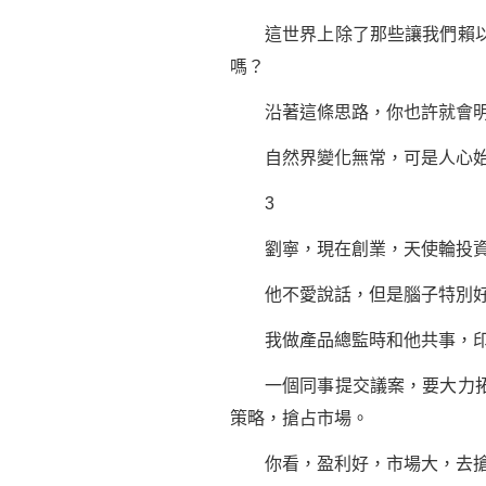
這世界上除了那些讓我們賴以生
嗎？
沿著這條思路，你也許就會明
自然界變化無常，可是人心始終
3
劉寧，現在
創業
，天使輪投
他不愛說話，但是腦子特別好
我做產品總監時和他共事，印
一個同事提交議案，要大力拓展
策略，搶占市場。
你看，盈利好，市場大，去搶