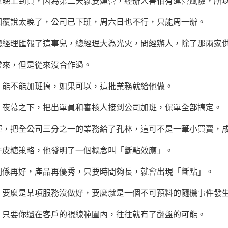
上到貨，因為第二天就要運營，經辦人害怕有運營風險，所以
說太晚了，公司已下班，周六日也不行，只能周一辦。
理匯報了這事兒，總經理大為光火，問經辦人，除了那兩家供
來，但是從來沒合作過。
能不能加班搞，如果可以，這批業務就給他做。
幕之下，把出單員和審核人接到公司加班，保單全部搞定。
把全公司三分之一的業務給了孔林，這可不是一筆小買賣，成
皮糖策略，他發明了一個概念叫「斷點效應」。
再好，產品再優秀，只要時間夠長，就會出現「斷點」。
麼是某項服務沒做好，要麼就是一個不可預料的隨機事件發
要你還在客戶的視線範圍內，往往就有了翻盤的可能。