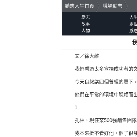
勵志人生首頁
職場勵志
勵志
人
故事
處
人物
感
文／徐大維
我們看過太多宣揚
成功
者的
今天良叔講四個曾經的屬下，
他們在平常的環境中脫穎而出，
1
孔林，現任某500強銷售團隊
我本來挺不看好他，個子很矮