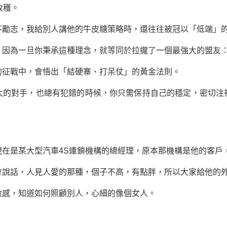
收穫。
志，我給別人講他的牛皮糖策略時，還往往被冠以「低端」
為一旦你秉承這種理念，就等同於拉攏了一個最強大的盟友
的征戰中，會悟出「結硬寨、打呆仗」的黃金法則。
對手，也總有犯錯的時候，你只需保持自己的穩定，密切注
是某大型汽車4S連鎖機構的總經理，原本那機構是他的客戶
話，人見人愛的那種，個子不高，有點胖，所以大家給他的外
感，知道如何照顧別人，心細的像個女人。