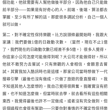
個功能，他就需要有人幫他做後半部分，因為他自己只能做
前半部分——如果是有好奇心的人，前端、後端、算法都去
掌握、至少有所了解的話，那麼很多調試分析，自己一個人
就可以做。
第二，對不確定性保持
樂觀
。比方說頭條最開始時，我跟大
家講：我們要做1億的日啟動次數。（當然，現在不止1億
了，我們現在的日啟動次數已經差不多5億。）很多人覺得，
你這家小公司怎麼可能做得到呢？大公司才能做得好。所以
他就不敢努力去嘗試。只有樂觀的人會相信，會願意去嘗
試。其實我加入酷訊時也是這樣。那家公司當時想做下一代
搜尋引擎（最後也沒有做成，只做了旅遊的垂直搜尋）。我
不知道其他人怎麼想的，我自己覺得很興奮。我確實沒有把
握，也不知道怎麼做，但當時就去學，就去看所有這些相關
東西。我覺得最後也許不一定做成，或者沒有完全做到，但
這個過程也會很有幫助——只要你對事情的不確定性保持樂