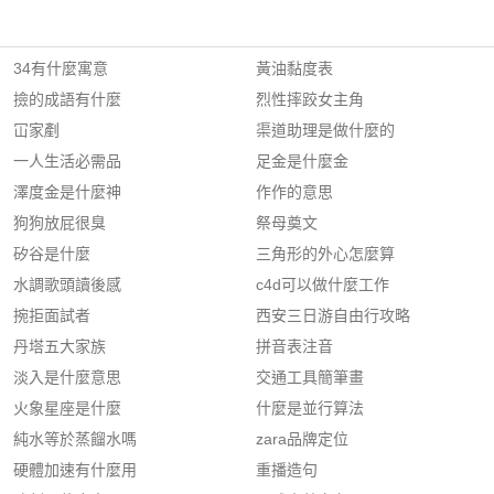
34有什麼寓意
黃油黏度表
撿的成語有什麼
烈性摔跤女主角
冚家剷
渠道助理是做什麼的
一人生活必需品
足金是什麼金
澤度金是什麼神
作作的意思
狗狗放屁很臭
祭母奠文
矽谷是什麼
三角形的外心怎麼算
水調歌頭讀後感
c4d可以做什麼工作
捥拒面試者
西安三日游自由行攻略
丹塔五大家族
拼音表注音
淡入是什麼意思
交通工具簡筆畫
火象星座是什麼
什麼是並行算法
純水等於蒸餾水嗎
zara品牌定位
硬體加速有什麼用
重播造句