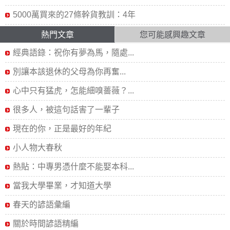
5000萬買來的27條幹貨教訓：4年
熱門文章
您可能感興趣文章
經典語錄：祝你有夢為馬，隨處...
別讓本該退休的父母為你再奮...
心中只有猛虎，怎能細嗅薔薇？...
很多人，被這句話害了一輩子
現在的你，正是最好的年紀
小人物大春秋
熱貼：中專男憑什麼不能娶本科...
當我大學畢業，才知道大學
春天的諺語彙編
關於時間諺語精編