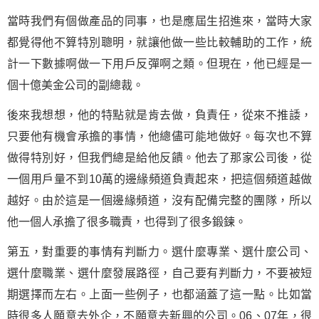
當時我們有個做產品的同事，也是應屆生招進來，當時大家
都覺得他不算特別聰明，就讓他做一些比較輔助的工作，統
計一下數據啊做一下用戶反彈啊之類。但現在，他已經是一
個十億美金公司的副總裁。
後來我想想，他的特點就是肯去做，負責任，從來不推諉，
只要他有機會承擔的事情，他總儘可能地做好。每次也不算
做得特別好，但我們總是給他反饋。他去了那家公司後，從
一個用戶量不到10萬的邊緣頻道負責起來，把這個頻道越做
越好。由於這是一個邊緣頻道，沒有配備完整的團隊，所以
他一個人承擔了很多職責，也得到了很多鍛鍊。
第五，對重要的事情有判斷力。選什麼專業、選什麼公司、
選什麼職業、選什麼發展路徑，自己要有判斷力，不要被短
期選擇而左右。上面一些例子，也都涵蓋了這一點。比如當
時很多人願意去外企，不願意去新興的公司。06、07年，很