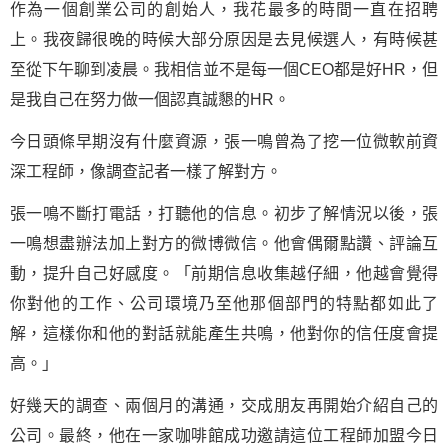
作為一個創業公司的創始人，我花最多的時間一直在招聘
上。我夜歸很晚的時候大部分原因是去見候選人，有時候甚
至從下午聊到凌晨。我相信並不是每一個CEO都是好HR，但
是我自己在努力做一個認真誠懇的HR。
今日頭條早期沒有什麼資源，張一鳴曾為了挖一位微軟前資
深工程師，像調查記者一樣了解對方。
張一鳴不斷打電話，打聽他的信息。初步了解情況以後，張
一鳴想盡辦法加上對方的微博微信。他會偶爾點讚、評論互
動，提升自己好感度。「前期信息收集越仔細，他越會覺得
你對他的工作、公司環境乃至他那個部門的特點都如此了
解，這樣你和他的對話就能產生共鳴，他對你的信任度會提
高。」
好幾天的調查、兩個月的溝通，交成朋友再開始介紹自己的
公司。最終，他在一家咖啡館成功邀請這位工程師加盟今日