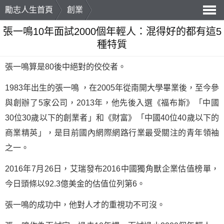
勵志人生首頁
創業
導
張一鳴10年面試2000個年輕人：混得好的都有這5
種特質
航
張一鳴算是80後中絕對的佼佼者。
1983年出生的張一鳴 ，在2005年從南開大學畢業後，至今參
與創辦了5家公司，2013年，他先後入選《福布斯》「中國
30位30歲以下的
創業
者」和《財富》「中國40位40歲以下的
商業精英」，是目前國內網際網路行業最受關注的青年領袖
之一。
2016年7月26日，艾瑞發布2016中國獨角獸企業估值榜單，
今日頭條以92.3億美金的估值位列第6。
張一鳴的
成功
中，他對人才的重視功不可沒。