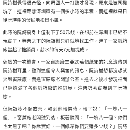
阮詩樹覺得很奇怪，向周圍人一打聽才發現，原來是被司機
坑了，這裡距離深圳還有一個多小時的車程，而這裡就是日
後阮詩樹的發展地松崗小鎮。
此時的阮詩樹身上僅剩下了50元錢，在想前往深圳市已經不
現實了，無奈之下的阮詩樹只好就地找工作，進了一家紙箱
廠當起了推銷員，薪水的每天7元加提成。
偶然的一次機會，一家窗簾廠需要20萬個紙箱的訊息流傳到
阮詩樹耳里，聽到這個令人興奮的訊息，阮詩樹想都沒想就
奔到窗簾廠，闖進窗簾廠老闆辦公室。進去之後才發現裡面
已經擠滿了各個紙箱廠的推銷員，這架勢著實嚇到了阮詩
樹。
但阮詩樹不願放棄，輪到他報價時，報了說：「一塊八一
個」。窗簾廠老闆聽到後，板著臉問：「一塊八一個？你們
也太黑了吧？你說實話，一個紙箱你們要賺多少錢？」阮詩