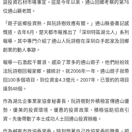
談投資石材市場事宜。這是今年以來，通山回鄉考察的第76
位通山籍老闆。
「遊子返鄉投資熱，與阮詩樹效應有關。」通山縣委書記感
慨道，去年6月，楚天都市報推出了「深圳特區湖北人」系列
報導，其中專門介紹了通山人阮詩樹在深圳白手起家及回鄉
創業的動人事跡。
報導一石激起千層浪，感染了眾多的通山遊子，他們紛紛效
法阮詩樹回報家鄉。據統計，就2006年一年，通山遊子就帶
回100多個項目，到位資金4.3億元。2007年，已簽約的項目
達到48個。
作為湖北企事業家協會秘書長，阮詩樹對外積極宣傳通山優
勢，優美的投資環境，優惠的投資政策，積極協助招商引
資，先後帶動了本士成功人士回通山投資辦廠。
作為鹹寧市政協委常委，時刻想著自己政協常委的職責，把