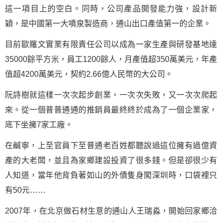
這一項目上的空白。同時，公司產品開發能力強，設計新
穎，是中國第一大噴泉製造商，通山出口產值第一的企業。
目前歐羅文實業有限責任公司以成為一家生產與研發基地達
35000餘平方米，員工1200餘人，月產值超350萬美元，年產
值超4200萬美元，契約2.66億人民幣的大公司。
阮詩樹就這樣一次次起步創業，一次次失敗，又一次次爬起
來。從一個普普通通的推銷員最終終於成為了一個企業家，
底下坐擁7家工廠。
在鹹寧，上至官員下至普通老百姓都聽說過這位擁有過億資
產的大老闆，並且為家鄉建設投資了很多錢。但是卻很少有
人知道，當年他背負著如山的外債隻身闖深圳時，口袋裡只
有50元……
2007年，在北京做石材生意的通山人王瑞淼，開始回家鄉洽