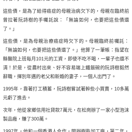
這些債，是為了給得癌症的母親治病欠下的，母親在臨終前
曾拉著阮詩樹的手囑託說：「無論如何，也要把這些債還
了。」
這些債，是為母親治療癌症時欠下的。母親臨終前囑託：
「無論如何，也要把這些債還了。」他算了一筆帳：指望在
縣醫院上班每月101元的工資，即使不吃不喝，一輩子也還不
清！於是，從農村出來、好不容易端上鐵飯碗的阮詩樹毅然
辭職，揮別年邁的老父和新婚的妻子，一個人出門了。
1995年，靠著打工積蓄，阮詩樹嘗試著幹些小買賣，10多萬
元虧了進去。
次年，他從家鄉信用社貸款7萬元，在松崗辦了一家小型泡沫
製品廠，賺了300萬。
1997年，他和一個香港人合作，開辦樹脂加工廠，第二年，