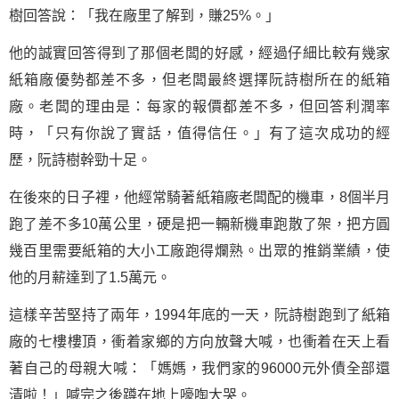
樹回答說：「我在廠里了解到，賺25%。」
他的誠實回答得到了那個老闆的好感，經過仔細比較有幾家
紙箱廠優勢都差不多，但老闆最終選擇阮詩樹所在的紙箱
廠。老闆的理由是：每家的報價都差不多，但回答利潤率
時，「只有你說了實話，值得信任。」有了這次
成功
的經
歷，阮詩樹幹勁十足。
在後來的日子裡，他經常騎著紙箱廠老闆配的機車，8個半月
跑了差不多10萬公里，硬是把一輛新機車跑散了架，把方圓
幾百里需要紙箱的大小工廠跑得爛熟。出眾的推銷業績，使
他的月薪達到了1.5萬元。
這樣辛苦堅持了兩年，1994年底的一天，阮詩樹跑到了紙箱
廠的七樓樓頂，衝着家鄉的方向放聲大喊，也衝着在天上看
著自己的母親大喊：「媽媽，我們家的96000元外債全部還
清啦！」喊完之後蹲在地上嚎啕大哭。