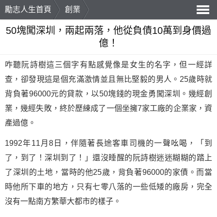
勵志人生首頁
創業
導
50塊闖深圳，兩起兩落，他從負債10萬到身價過
億！
航
咋聽阮詩樹這三個字有點感覺像是女生的名字，但一經詳
查，卻發現這是個充滿激情並且無比堅毅的男人。25歲時就
背負著96000元的貸款，以50塊錢的現金勇闖深圳。幾經
創
業
，幾經失敗，終於歷練成了一個坐擁7家工廠的企業家，資
產過億。
1992年11月8日，伴隨著長途客車司機的一聲吆喝，「到
了，到了！深圳到了！」還沒睡醒的阮詩樹迷迷糊糊的踏上
了深圳的土地，當時的他25歲，背負著96000的家債。而當
時他所下車的地方，只有七零八落的一些低矮的廠房，完全
沒有一點南方繁華大都市的樣子。