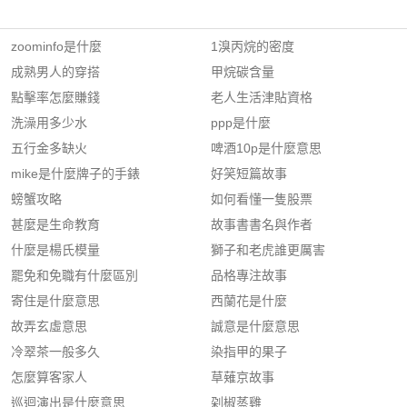
zoominfo是什麼
1溴丙烷的密度
成熟男人的穿搭
甲烷碳含量
點擊率怎麼賺錢
老人生活津貼資格
洗澡用多少水
ppp是什麼
五行金多缺火
啤酒10p是什麼意思
mike是什麼牌子的手錶
好笑短篇故事
螃蟹攻略
如何看懂一隻股票
甚麼是生命教育
故事書書名與作者
什麼是楊氏模量
獅子和老虎誰更厲害
罷免和免職有什麼區別
品格專注故事
寄住是什麼意思
西蘭花是什麼
故弄玄虛意思
誠意是什麼意思
冷翠茶一般多久
染指甲的果子
怎麼算客家人
草薙京故事
巡迴演出是什麼意思
刴椒蒸雞