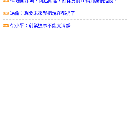
50塊闖深圳，兩起兩落，他從負債10萬到身價過億！
馮侖：想要未來就把現在都扔了
徐小平：創業這事不能太冷靜