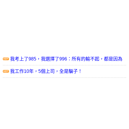
我考上了985，我選擇了996：所有的輸不起，都是因為
躺不贏
我工作10年，5個上司，全是騙子！