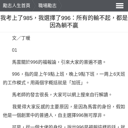
勵志人生首頁
職場勵志
導
我考上了985，我選擇了996：所有的輸不起，都是
因為躺不贏
航
文／丁暖
01
馬雲
關於996的福報論，引來大家的普遍不適。
996，指的是上午9點上班，晚上9點下班，一周上6天班
的工作模式。用兩個字概括就是「加班」。
馬老師的發言很長，大家可以網上搜來自行解讀。
我覺得大家反感的主要原因，是因為馬雲的身份，假如
他是一個
創業
中的普通人，自主選擇996無可厚非。
可是，從一個大佬的身份，說出996是福報這樣的話，就