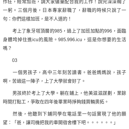
作狂，經常加班，請大家儘量配合我的工作！說完深深鞠了
一躬。三個月後，日本專家辭職了，辭職的時候只說了一
句：你們這樣加班，是不人道的！
考上了象牙塔頂層的985，過上了加班加點的996，面臨
身體垮掉住進icu的風險。985.996.icu，這是你想要的生活
嗎？
03
一個男孩子，高中三年刻苦讀書。爸爸媽媽說，孩子
啊，苦過這一陣子，上了大學就會好了。
男孩終於考上了大學。躺在鋪上，他美滋滋謀劃，業餘
時間打點工，爭取在四年後畢業時掙夠錢買輛奧拓。
然後，他聽到下鋪同學在電話里
一句話
實現了他的願
望：「爸，讓司機把我的車開宿舍樓下吧。。。。。。」