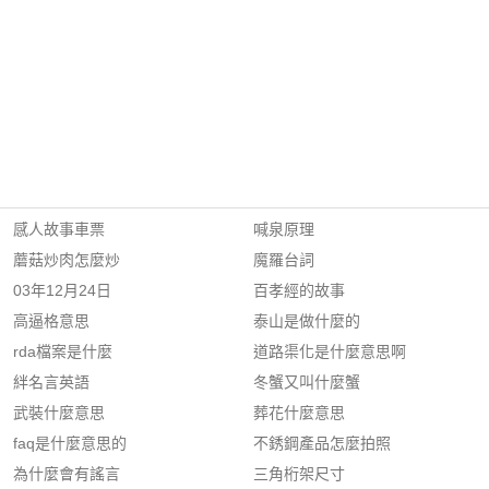
感人故事車票
喊泉原理
蘑菇炒肉怎麼炒
魔羅台詞
03年12月24日
百孝經的故事
高逼格意思
泰山是做什麼的
rda檔案是什麼
道路渠化是什麼意思啊
絆名言英語
冬蟹又叫什麼蟹
武裝什麼意思
葬花什麼意思
faq是什麼意思的
不銹鋼產品怎麼拍照
為什麼會有謠言
三角桁架尺寸