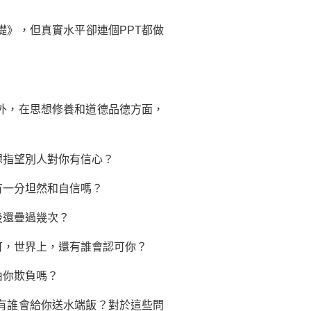
》，但真實水平卻連個PPT都做
？
外，在思想修養和道德品德方面，
想指望別人對你有信心？
有一分坦然和
自信
嗎？
後還疊過幾次？
可，世界上，還有誰會認可你？
由你欺負嗎？
有誰會給你送水端飯？對於這些問