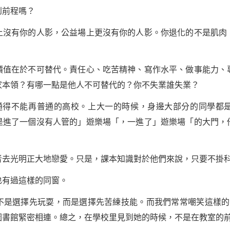
到前程嗎？
上沒有你的人影，公益場上更沒有你的人影。你退化的不是肌肉
價值在於不可替代。責任心、吃苦精神、寫作水平、做事能力、
家本領？有哪一點是他人不可替代的？你不失業誰失業？
通得不能再普通的高校。上大一的時候，身邊大部分的同學都
是進了一個沒有人管的」遊樂場「，一進了」遊樂場「的大門，
者去光明正大地戀愛。只是，課本知識對於他們來說，只要不掛
也有過這樣的同窗。
不是選擇先玩耍，而是選擇先苦練技能。而我們常常嘲笑這樣的
圖書館緊密相連。總之，在學校里見到她的時候，不是在教室的