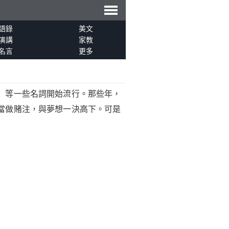
導
語錄
美文
演講
家教
名言
更多
航
）等一些名詞開始流行。那些年，
當做賭注，與夢想一決高下。可是