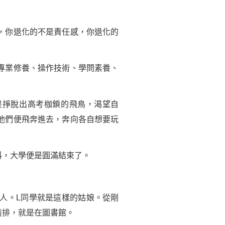
，你退化的不是責任感，你退化的
專業修養、操作技術、學問素養、
是掙脫出高考枷鎖的飛鳥，渴望自
他們便飛奔進去，奔向各自想要玩
科，大學便是圓滿結束了。
人。L同學就是這樣的姑娘。從剛
前排，就是在圖書館。