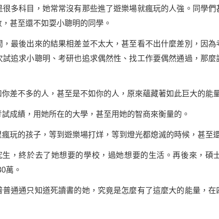
是很多科目，她常常沒有那些進了遊樂場就瘋玩的人強。同學們
數，甚至還不如耍小聰明的同學。
間，最後出來的結果相差並不太大，甚至看不出什麼差別，因為
次試追求小聰明、考研也追求偶然性、找工作要偶然通過，那麼
和你差不多的人，甚至是不如你的人，原來蘊藏著如此巨大的能
考試成績，用她所在的大學，甚至用她的智商來衡量的。
里瘋玩的孩子，等到遊樂場打烊，等到燈光都熄滅的時候，甚至
究生，終於去了她想要的學校，過她想要的生活。再後來，碩
有30萬。
普普通通只知道死讀書的她，究竟是怎麼有了這麼大的能量，在