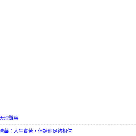
天理難容
清華：人生實苦，但請你足夠相信