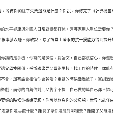
腦。等待你的除了失業還能是什麼？你說，你修完了《計算機基礎
你的水平卻連與外國人日常對話都打怵。有哪家用人單位需要你
你根本就沒聽。你敢說，除了課堂上睡眠的抗干擾能力得到提升
但你讀的是手機，你寫的是微信。對語文，自己都沒信心，你還
要讓父母找關係，補辦證書要父母跑學校。找工作的時候，你能
都不會，還有誰會相信你會幹活？
軍訓
的時候疊過被子，軍訓過
是遊戲，而你的自薦信對此又隻字不提。自己做的連自己都不認
手要錢的時候你撒嬌耍賴。你可以欺負你的父母親，世界也能任
了遊戲你還喜歡什麼？離開了家你還能到哪裡去？離開了父母還