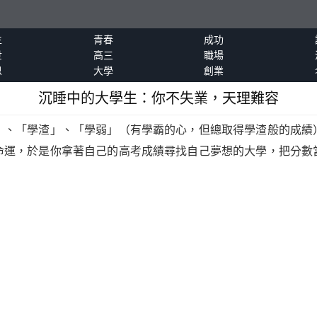
生
青春
成功
世
高三
職場
恩
大學
創業
沉睡中的大學生：你不失業，天理難容
」、「學渣」、「學弱」（有學霸的心，但總取得學渣般的成績
命運，於是你拿著自己的高考成績尋找自己
夢想
的大學，把分數