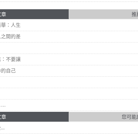
文章
推
清華：人生
人之間的差
信：不要讓
命的自己
……
文章
您可能
..