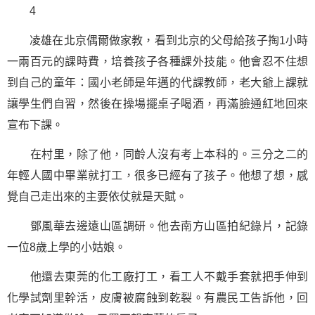
4
凌雄在北京偶爾做家教，看到北京的父母給孩子掏1小時
一兩百元的課時費，培養孩子各種課外技能。他會忍不住想
到自己的童年：國小老師是年邁的代課教師，老大爺上課就
讓學生們自習，然後在操場擺桌子喝酒，再滿臉通紅地回來
宣布下課。
在村里，除了他，同齡人沒有考上本科的。三分之二的
年輕人國中畢業就打工，很多已經有了孩子。他想了想，感
覺自己走出來的主要依仗就是天賦。
鄧風華去邊遠山區調研。他去南方山區拍紀錄片，記錄
一位8歲上學的小姑娘。
他還去東莞的化工廠打工，看工人不戴手套就把手伸到
化學試劑里幹活，皮膚被腐蝕到乾裂。有農民工告訴他，回