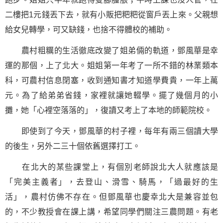
二樓把1元錢丟下去，就有小販把粑粑從窗戶丟上來。父親想
給女兒轉學，可又缺錢，也捨不得體校的補助。
農村粗糲的生活徹底改變了姐弟倆的軌道，鄧風華是幸
運的那個，上了北大。姐姐第一年考了一所不錯的林業類本
科，可農村信息閉塞，收到通知書才知道學費貴，一年上萬
元。為了給弟弟省錢，家裡就讓她輟學。擺了幾個月的小
攤，她「心裡空落落的」，復讀又考上了本地的師範院校。
即使到了今天，鄧風華的村子裡，每年有兩三個讀大學
的後生，另外二三十個依舊選擇打工。
在北大的某些課堂上，有個別老師說北大人就應該是
「完美主義者」，去登山、滑雪、騎馬，「過最好的生
活」，農村仿佛不存在。但鄧風華也慶幸北大是兼容並包
的，不少教授會在課上講，希望同學們關注三農問題。有老