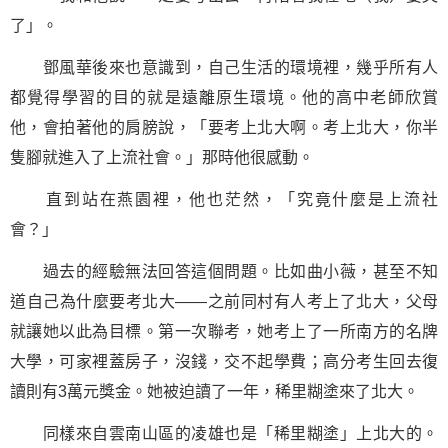
了」。
鄧風華後來也意識到，自己生活的環境裡，幾乎所有人
都覺得學習的目的就是遠離原生環境。他的高中老師欣賞
他，會拍著他的肩膀說，「要考上北大啊。考上北大，你半
隻腳就進入了上流社會。」那時他很感動。
直到站在燕園裡，他也茫然，「究竟什麼是上流社
會？」
過去的經驗無法回答這個問題。比如曲小薇，甚至不知
道自己為什麼要考北大——之前同村有人考上了北大，父母
就讓她以此為目標。第一次聯考，她考上了一所南方的名牌
大學，可家裡蓋房子，沒錢，交不起學費；高分考生回去復
讀則有3萬元獎金。她被迫讀了一年，稀里糊塗來了北大。
同樣來自雲南山區的凌雄也是「稀里糊塗」上北大的。