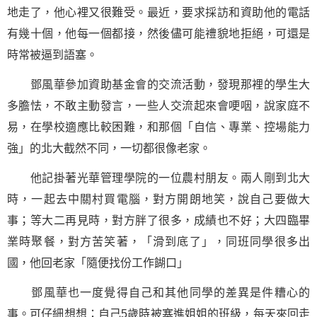
地走了，他心裡又很難受。最近，要求採訪和資助他的電話
有幾十個，他每一個都接，然後儘可能禮貌地拒絕，可還是
時常被逼到語塞。
鄧風華參加資助基金會的交流活動，發現那裡的學生大
多膽怯，不敢主動發言，一些人交流起來會哽咽，說家庭不
易，在學校適應比較困難，和那個「自信、專業、控場能力
強」的北大截然不同，一切都很像老家。
他記掛著光華管理學院的一位農村朋友。兩人剛到北大
時，一起去中關村買電腦，對方開朗地笑，說自己要做大
事；等大二再見時，對方胖了很多，成績也不好；大四臨畢
業時聚餐，對方苦笑著，「滑到底了」，同班同學很多出
國，他回老家「隨便找份工作餬口」
鄧風華也一度覺得自己和其他同學的差異是件糟心的
事。可仔細想想：自己5歲時被塞進姐姐的班級，每天來回走