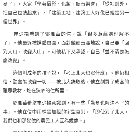
易了」，大家「學著攝影、化妝、聽音樂會」「從裡到外，
把自己包裝起來」，「建築工地、建築工人好像已經是另一
個世界」。
崔少揚看到了鄧風華的信，說「很多意蘊還理解不
了」。他最近被媒體包圍，面對鏡頭羞澀地說，自己要「回
到大山，改變大山」。可他私下又承認，自己「並不清楚怎
麼改變」。
這個剛成年的孩子說，「考上北大也沒什麼」。他仍相
信，勤奮能改變一切——被北大錄取後，他立刻買了成套的
雅思教材，堆在狹窄的住所里。
鄧風華希望崔少揚意識到，有一些「勤奮也解決不了的
事」。他在信中用標黑加粗的字型寫到，「即使到了北大，
我們也和那幾億的農民工人互為鏡像。」