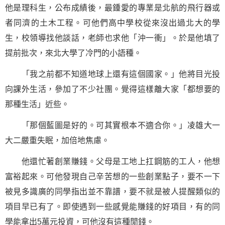
他是理科生，公布成績後，最鍾愛的專業是北航的飛行器或
者同濟的土木工程。可他們高中學校從來沒出過北大的學
生，校領導找他談話，老師也求他「沖一衝」。於是他填了
提前批次，來北大學了冷門的小語種。
「我之前都不知道地球上還有這個國家。」他將目光投
向課外生活，參加了不少社團。覺得這樣離大家「都想要的
那種生活」近些。
「那個藍圖是好的。可其實根本不適合你。」凌雄大一
大二嚴重失眠，加倍地焦慮。
他還忙著
創業
賺錢。父母是工地上扛鋼筋的工人，他想
富裕起來。可他發現自己辛苦想的一些創業點子，要不一下
被見多識廣的同學指出並不靠譜，要不就是被人提醒類似的
項目早已有了。即使遇到一些感覺能賺錢的好項目，有的同
學能拿出5萬元投資，可他沒有這種閒錢。