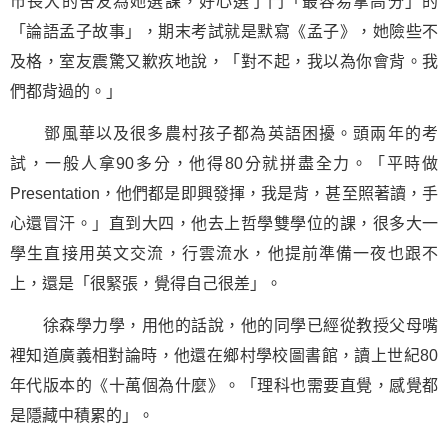
市長大的舍友為她選課，好心選了門「最容易拿高分」的
「論語孟子故事」，期末考試就是默寫《孟子》，她險些不
及格，室友震驚又歉疚地說，「對不起，我以為你會背。我
們都背過的。」
鄧風華以及很多農村孩子都為英語困擾。頭兩年的考
試，一般人拿90多分，他得80分就拼盡全力。「平時做
Presentation，他們都是即興發揮，我是背，甚至照著讀，手
心還冒汗。」直到大四，他去上哲學雙學位的課，很多大一
學生直接用英文交流，行雲流水，他提前準備一夜也跟不
上，還是「很緊張，覺得自己很差」。
徐森學力學，用他的話說，他的同學已經從教授父母嘴
裡知道廣義相對論時，他還在鄉村學校圖書館，讀上世紀80
年代版本的《十萬個為什麼》。「理科也需要直覺，感覺都
是隱藏中積累的」。