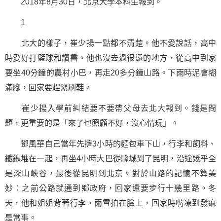
2018年8月30日，北京大學本科生報到。
1
北大的樣子，崔少揚一點都不清楚。他不愛說話，高中
時愛好打籃球和讀書。他也沒去過很遠的地方，從高中到家
要坐40分鐘的農村小巴，再走20多分鐘山路。下雨時泥會糊
滿腳，回家要趕緊刷鞋。
崔少揚入學前糾結要不要帶父母去北大報到。錢是問
題，更重要的是「來了也照顧不好，沒心情玩」。
鄧風華自己當年先擠3小時的麵包車下山，行李和飼料、
鐵鍬堆在一起，再坐4小時大巴從縣城到了昆明，沿途幾乎全
是深山峽谷，最後從昆明到北京。對於山路的記憶不算美
妙：之前公路就通到鄉政府，回家還要步行十幾里路。冬
天，他和姐姐背著行李，雨雪拍在臉上，回家時嘴凍到發痲
是常事。