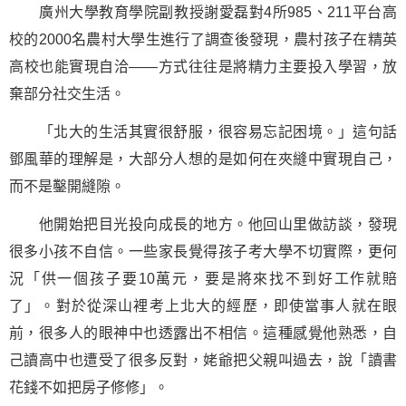
廣州大學教育學院副教授謝愛磊對4所985、211平台高
校的2000名農村大學生進行了調查後發現，農村孩子在精英
高校也能實現自洽——方式往往是將精力主要投入學習，放
棄部分社交生活。
「北大的生活其實很舒服，很容易忘記困境。」這句話
鄧風華的理解是，大部分人想的是如何在夾縫中實現自己，
而不是鑿開縫隙。
他開始把目光投向成長的地方。他回山里做訪談，發現
很多小孩不自信。一些家長覺得孩子考大學不切實際，更何
況「供一個孩子要10萬元，要是將來找不到好工作就賠
了」。對於從深山裡考上北大的經歷，即使當事人就在眼
前，很多人的眼神中也透露出不相信。這種感覺他熟悉，自
己讀高中也遭受了很多反對，姥爺把父親叫過去，說「讀書
花錢不如把房子修修」。