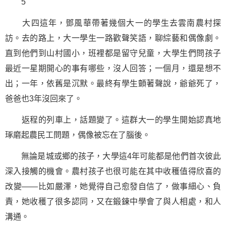
5
大四這年，鄧風華帶著幾個大一的學生去雲南農村探
訪。去的路上，大一學生一路歡聲笑語，聊綜藝和偶像劇。
直到他們到山村國小，班裡都是留守兒童，大學生們問孩子
最近一星期開心的事有哪些，沒人回答；一個月，還是想不
出；一年，依舊是沉默。最終有學生顫著聲說，爺爺死了，
爸爸也3年沒回來了。
返程的列車上，話題變了。這群大一的學生開始認真地
琢磨起農民工問題，偶像被忘在了腦後。
無論是城或鄉的孩子，大學這4年可能都是他們首次彼此
深入接觸的機會。農村孩子也很可能在其中收穫值得欣喜的
改變——比如嚴澤，她覺得自己愈發自信了，做事細心、負
責，她收穫了很多認同，又在鍛鍊中學會了與人相處，和人
溝通。