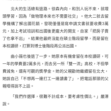
北大的生活總有退路。徐森內向，和別人玩不來，就埋
頭學習，因為「做物理本來也不需要社交」。他大二就去留
學機構了解出國花銷，發現僅僅是寫申請文書就要收費3萬
元，加上考試培訓和出國後更龐大的開支，自家「把房子賣
了也拿不出」。結果他最終沒能在碩士階段留學，而是留在
本校讀研，打算到博士後階段再公派出國。
曲小薇也後退了一步。她原本有機會留在本校讀研，可
一年的學費要2萬多元，而去另一所「雙一流」高校，不但學
費減免，還有可觀的獎學金。她的父親勸她繼續留在北大，
她說自己「不想再一邊打工一邊讀書了」，把電話那頭的父
親噎得說不上話。
「我們作選擇，很難不計成本，要考慮性價比。」嚴澤
說。