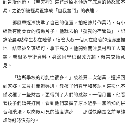
師告訴他們，《春天裡》這首歌原本傾訴了底層的憤怒和不
易，之後卻被輕易置換成「自我奮鬥」的表達。
鄧風華逐漸找準了自己的位置。拍紀錄片作業時，有小
組做有關美食的精緻片子，他就去拍「孤獨的宿管員」，記
錄凌晨4點學生都在睡覺，宿管大叔一個人在陰暗的走廊里掃
地，結果被全班認可，拿下高分。他開始關注農村和工人問
題，看很多學術資料，身邊同學也很感興趣，時常交換意
見。
「這所學校的可能性很多。」凌雄第二次創業，選擇回
到家鄉，去農村開輔導班，教孩子們數學和英語。這次他不
僅收穫了一些財富，更得到了人們的感激。一個月里，他看
著孩子們嬉笑打鬧，看到他們掌握了原本近乎一無所知的拼
音和乘法，以肉眼可見的速度進步——那種快樂是之前單純
想賺錢時沒有的。