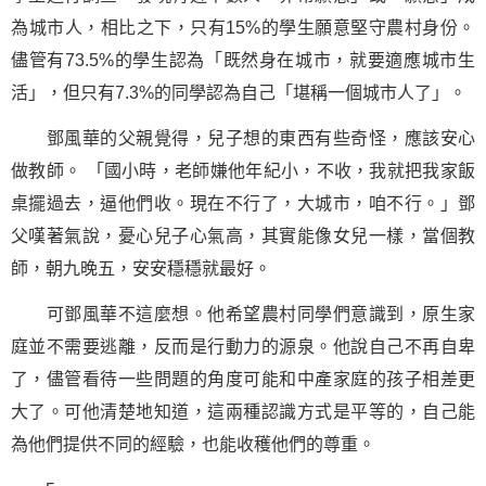
為城市人，相比之下，只有15%的學生願意堅守農村身份。
儘管有73.5%的學生認為「既然身在城市，就要適應城市生
活」，但只有7.3%的同學認為自己「堪稱一個城市人了」。
鄧風華的父親覺得，兒子想的東西有些奇怪，應該安心
做教師。 「國小時，老師嫌他年紀小，不收，我就把我家飯
桌擺過去，逼他們收。現在不行了，大城市，咱不行。」鄧
父嘆著氣說，憂心兒子心氣高，其實能像女兒一樣，當個教
師，朝九晚五，安安穩穩就最好。
可鄧風華不這麼想。他希望農村同學們意識到，原生家
庭並不需要逃離，反而是行動力的源泉。他說自己不再自卑
了，儘管看待一些問題的角度可能和中產家庭的孩子相差更
大了。可他清楚地知道，這兩種認識方式是平等的，自己能
為他們提供不同的經驗，也能收穫他們的尊重。