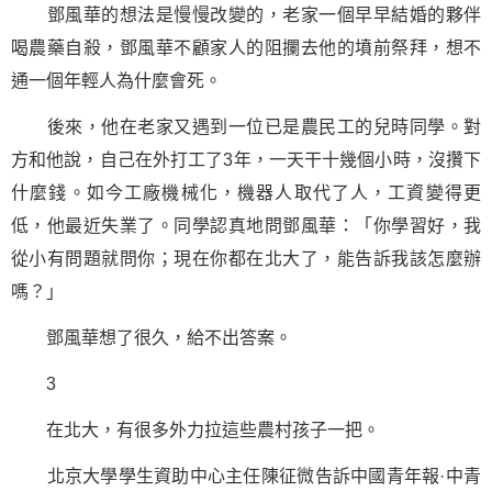
鄧風華的想法是慢慢改變的，老家一個早早結婚的夥伴
喝農藥自殺，鄧風華不顧家人的阻攔去他的墳前祭拜，想不
通一個年輕人為什麼會死。
後來，他在老家又遇到一位已是農民工的兒時同學。對
方和他說，自己在外打工了3年，一天干十幾個小時，沒攢下
什麼錢。如今工廠機械化，機器人取代了人，工資變得更
低，他最近失業了。同學認真地問鄧風華：「你學習好，我
從小有問題就問你；現在你都在北大了，能告訴我該怎麼辦
嗎？」
鄧風華想了很久，給不出答案。
3
在北大，有很多外力拉這些農村孩子一把。
北京大學學生資助中心主任陳征微告訴中國青年報·中青