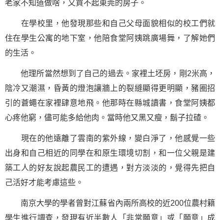
老家不知道做啥，又買不起東莞的房子。
在學校里，他發現那些和自己父母面貌相似的校工們就
住在學生公寓的地下室，他陪食堂阿姨跳廣場舞，了解她們
的生活。
他理所當然想到了自己的過去。家裡土坯房，剛2米高，
陰冷又潮濕，昏黃的燈泡讓牆上的裂縫顯得更明顯，豬圈招
引的蒼蠅在家裡肆意地飛。他那時在縣城讀書，食堂阿姨都
心疼他窮，儘可能多給他肉。當時他又黑又瘦，鬍子拉碴。
現在的他遠離了雲南的紫外線，變白淨了，他感覺一些
出身和自己相近的同學在和原生環境切割，和一位父親是建
築工人的好友說起農民工的遭遇，對方淡淡的，覺得先把自
己活好才能考慮這些。
南京大學的學者曾對江蘇省內兩所高校的近200位農村籍
學生進行調查，發現有近半數人「非常願意」或「願意」成