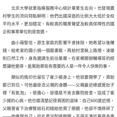
北京大學就業指導服務中心統計畢業生去向，也發現農
村學生的流向特點鮮明：他們出國深造的比例大大低於全校
平均水平，更加穩定、有較高的職業聲望及較高保障性的國
企和事業單位則是首選。
曲小薇堅信，原生家庭的影響不會抹除。她希望以後賺
錢，給老家的國小捐一個圖書館，再給村里裝上路燈。凌雄
則已然工作，身為選調生前往基層。在家鄉開辦輔導班的經
歷讓他覺得，能幫助那些有需要的人是一件令人快樂的事。
類似的烙印也留在了崔少揚身上。他就要開學了，資助
都已到位。可他最掛念父親的身體——父親最近總感覺肚子
裡「有氣泡」，很擔心，卻還是不肯去醫院檢查。這成了崔
少揚的心病。他也還清楚記得貧困的滋味：自己600度近視，
父親曾省下治療腎結石的錢給他買了眼鏡，他卻不慎摔碎了
——他痛恨自己，從此再沒配過眼鏡，不得不湊近看很多東