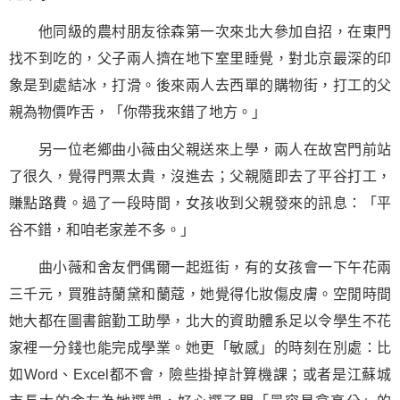
他同級的農村朋友徐森第一次來北大參加自招，在東門
找不到吃的，父子兩人擠在地下室里睡覺，對北京最深的印
象是到處結冰，打滑。後來兩人去西單的購物街，打工的父
親為物價咋舌，「你帶我來錯了地方。」
另一位老鄉曲小薇由父親送來上學，兩人在故宮門前站
了很久，覺得門票太貴，沒進去；父親隨即去了平谷打工，
賺點路費。過了一段時間，女孩收到父親發來的訊息：「平
谷不錯，和咱老家差不多。」
曲小薇和舍友們偶爾一起逛街，有的女孩會一下午花兩
三千元，買雅詩蘭黛和蘭蔻，她覺得化妝傷皮膚。空閒時間
她大都在圖書館勤工助學，北大的資助體系足以令學生不花
家裡一分錢也能完成學業。她更「敏感」的時刻在別處：比
如Word、Excel都不會，險些掛掉計算機課；或者是江蘇城