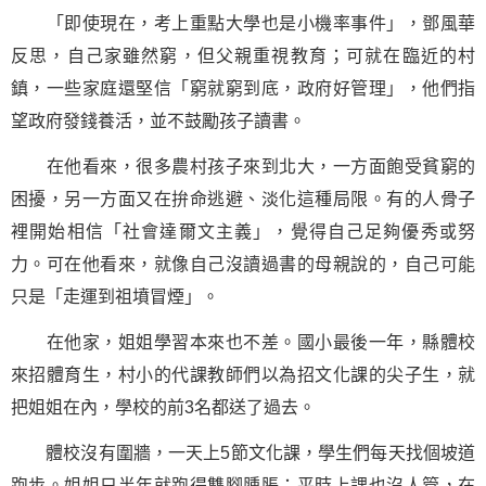
「即使現在，考上重點大學也是小機率事件」，鄧風華
反思，自己家雖然窮，但父親重視教育；可就在臨近的村
鎮，一些家庭還堅信「窮就窮到底，政府好管理」，他們指
望政府發錢養活，並不
鼓勵
孩子讀書。
在他看來，很多農村孩子來到北大，一方面飽受貧窮的
困擾，另一方面又在拚命逃避、淡化這種局限。有的人骨子
裡開始相信「社會達爾文主義」，覺得自己足夠優秀或努
力。可在他看來，就像自己沒讀過書的母親說的，自己可能
只是「走運到祖墳冒煙」。
在他家，姐姐學習本來也不差。國小最後一年，縣體校
來招體育生，村小的代課教師們以為招文化課的尖子生，就
把姐姐在內，學校的前3名都送了過去。
體校沒有圍牆，一天上5節文化課，學生們每天找個坡道
跑步。姐姐只半年就跑得雙腳腫脹；平時上課也沒人管，在