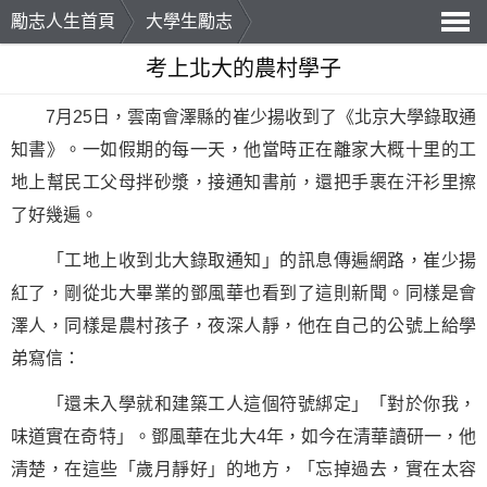
勵志人生首頁
大學生勵志
導
考上北大的農村學子
航
7月25日，雲南會澤縣的崔少揚收到了《北京大學錄取通
知書》。一如假期的每一天，他當時正在離家大概十里的工
地上幫民工父母拌砂漿，接通知書前，還把手裹在汗衫里擦
了好幾遍。
「工地上收到北大錄取通知」的訊息傳遍網路，崔少揚
紅了，剛從北大畢業的鄧風華也看到了這則新聞。同樣是會
澤人，同樣是農村孩子，夜深人靜，他在自己的公號上給學
弟寫信：
「還未入學就和建築工人這個符號綁定」「對於你我，
味道實在奇特」。鄧風華在北大4年，如今在清華讀研一，他
清楚，在這些「歲月靜好」的地方，「忘掉過去，實在太容