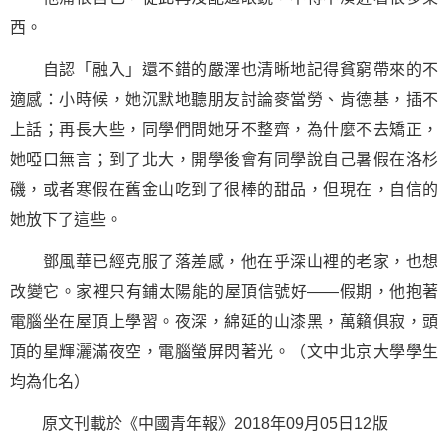
西。
自認「融入」還不錯的嚴澤也清晰地記得貧窮帶來的不
適感：小時候，她沉默地聽朋友討論麥當勞、肯德基，插不
上話；再長大些，同學們問她牙不整齊，為什麼不去矯正，
她啞口無言；到了北大，開學後會有同學說自己暑假在洛杉
磯，或者寒假在舊金山吃到了很棒的甜品，但現在，自信的
她放下了這些。
鄧風華已經克服了落差感，他在乎深山裡的老家，也想
改變它。家裡只有鋪太陽能的屋頂信號好——假期，他抱著
電腦坐在屋頂上學習。夜深，綿延的山漆黑，萬籟俱寂，頭
頂的星輝灑滿夜空，電腦螢屏閃著光。（文中北京大學學生
均為化名）
原文刊載於《中國青年報》2018年09月05日12版