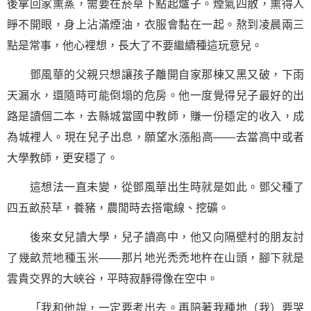
後拿回家熏蒸，需要在菸草下點起爐子。煙氣四散，熏得人
睜不開眼，身上沾滿煙油，衣服會黏在一起。熬到凌晨兩三
點是常事，他心裡想，長大了不要繼續種這玩意兒。
鄧風華的父親只想讓孩子離開自家那棟又黑又破，下雨
天漏水，還隨時可能倒塌的危房。他一度覺得兒子最好的出
路是讀個二本，去縣城當國中教師，賺一份穩定的收入，成
為城裡人。現在兒子出息，願望水漲船高——去當高中或者
大學教師，更安穩了。
這想法一直未變，從鄧風華出生時就是如此。鄧父種了
四五畝菸草，養豬，農閒時去搭電線、挖礦。
後來女兒讀大學，兒子讀高中，他又向隔壁村的朋友討
了幾畝荒地種玉米——那片地光禿禿地杵在山頭，腳下就是
雲貴交界的大峽谷，平時寂靜得像在空中。
「我和他說，一定要考出去。再陪著我種地（我）要哭