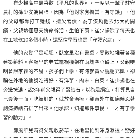
崔少揚高中最喜歡《平凡的世界》，一度以一輩子駐守
農村的孫少安為目標，因為「他對家有擔當，有守護」。他
的父母都靠打工賺錢，還欠著債。為了湊夠他去北大的開
銷，父親這個夏天拚命幹活，生怕下雨。崔少揚除了每天也
在工地乾10多個小時，還堅信學習也是「守護家庭」。
他的家幾乎是毛坯，臥室里沒有書桌，零散地堆著各種
建築雜料。客廳里的老式電視機架在兩塊空心磚上，父親哽
咽著說家裡的不易，孩子們上學，有時就買火腿腸充飢，卻
騙在外地的他說吃得好，有洋芋、肉末、白菜。崔少揚也在
旁邊抹淚，說3年前父親得了腎結石，以為是絕症，打算見自
己最後一面，吃頓好的，就放棄治療，卻意外在如廁時忍著
劇痛把結石排了出來。他承認，知道那件事後，「才有了學
習的動力」。
鄧風華兒時幫父親收菸草，在地里忙到渾身濕透。掰好