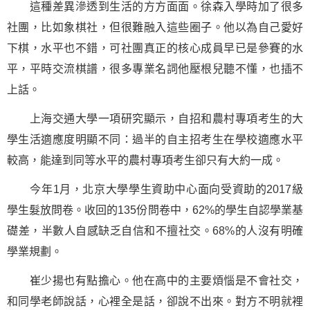
這種差異滲透到生活的方方面面。徐森入學時加了很多
社團，比如象棋社，但很難融入這些圈子。他以為自己愛好
下棋，水平也不錯，可社團真正的核心成員早已是參賽的水
平，平時交流棋譜，很多專業名詞他壓根兒聽不懂，也插不
上話。
上海交通大學一項研究顯示，自招和農村專項考生的大
學生活適應度明顯不同：過半的自主招考生在學校適應水平
較高，能達到同等水平的農村專項考生卻只有大約一成。
今年1月，北京大學學生資助中心面向受資助的2017級
學生髮放問卷。收回的135份問卷中，62%的學生自認學業基
礎差，半數人自感缺乏
自信
和不擅社交。68%的人沒有明確
學業規劃。
崔少揚也有點擔心。他在高中的主要煩惱是不會社交，
和同學老師說話，心裡全是話，卻說不出來。對方不明就裡