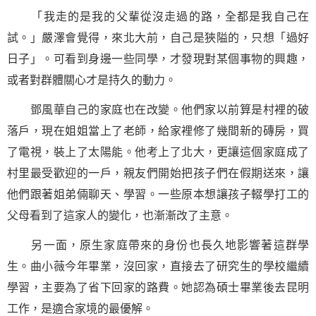
「我走的是我的父輩從沒走過的路，全都是我自己在
試。」嚴澤會覺得，來北大前，自己是狹隘的，只想「過好
日子」。可看到身邊一些同學，才發現對某個事物的興趣，
或者對群體關心才是持久的動力。
鄧風華自己的家庭也在改變。他們家以前算是村裡的破
落戶，現在姐姐當上了老師，給家裡修了幾間新的磚房，買
了電視，裝上了太陽能。他考上了北大，更讓這個家庭成了
村里最受歡迎的一戶，親友們開始把孩子們在假期送來，讓
他們跟著姐弟倆聊天、學習。一些原本想讓孩子輟學打工的
父母看到了這家人的變化，也漸漸改了主意。
另一面，原生家庭帶來的身份也長久地影響著這群學
生。曲小薇今年畢業，沒回家，直接去了研究生的學校繼續
學習，主要為了省下回家的路費。她認為碩士畢業後去昆明
工作，是適合家境的最優解。