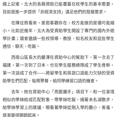
線上記者，北大的各類資助已能覆蓋在校學生的基本需要，
目前是進一步提供「非經濟支持」滿足他們的發展需求。
在陳征微看來，差距客觀存在，校方能做的是儘可能縮
小。比如近幾年，北大為受資助學生開設了專門的國內外遊
學計畫；還會邀請一些校領導、教授、知名校友和這些學生
通信、聊天、吃飯。
西南山區長大的嚴澤在資助中心的幫助下，第一次去了
福建，第一次到了日本，也在學生服務總隊成了學生骨幹，
第一次談成了合作——將留學生和英語口語能力欠缺的受資
助學生們匹配，每周聚餐，給同學練習口語的機會。
去年，她在資助中心「燕園攜手」項目下，和一位家境
相似的學妹結成匹配對象，帶學妹吃飯，繞著未名湖散步，
給學妹學習上的建議，眼看著學妹從剛入學的膽小、害羞，
逐漸變得開朗起來。