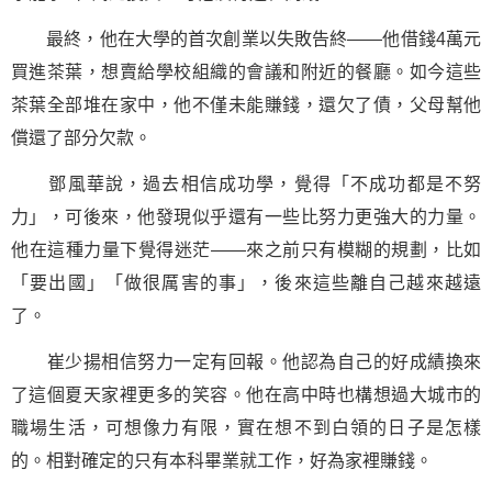
最終，他在大學的首次創業以失敗告終——他借錢4萬元
買進茶葉，想賣給學校組織的會議和附近的餐廳。如今這些
茶葉全部堆在家中，他不僅未能賺錢，還欠了債，父母幫他
償還了部分欠款。
鄧風華說，過去相信成功學，覺得「不
成功
都是不努
力」，可後來，他發現似乎還有一些比努力更強大的力量。
他在這種力量下覺得迷茫——來之前只有模糊的規劃，比如
「要出國」「做很厲害的事」，後來這些離自己越來越遠
了。
崔少揚相信努力一定有回報。他認為自己的好成績換來
了這個夏天家裡更多的笑容。他在高中時也構想過大城市的
職場
生活，可想像力有限，實在想不到白領的日子是怎樣
的。相對確定的只有本科畢業就工作，好為家裡賺錢。