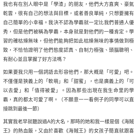
我也有在別人眼中是「學渣」的朋友，他們大方直爽、豪氣
乾雲，很有自己的想法與目標，或者善良單純，只想要擁有
自己簡單的小幸福。我決不認為學霸就一定比我們普通人優
秀，但是他們被稱為學霸，本身就是對他們的一種肯定。
學
習
的確枯燥無味，但他們能夠把如此枯燥無味的事情做到極
致，不恰恰證明了他們態度認真、自制力極強、頭腦聰明、
有耐心並且掌握了好方法嗎？
如果要我只用一個詞語去形容他們，那大概是「可愛」吧。
不僅僅是狹義上的「軟萌」和「甜蜜」，也是廣義上的「可
以去愛」和「值得被愛」。因為那些出現在我
生命
里的學
霸，真的都太可愛了啊。（不願意一一看例子的同學可以直
接跳到最後一節）
其實我老早就聽說過A的大名，那時的她和我一樣是個《海賊
王》的熱血飯，又由於喜歡《海賊王》的女孩子簡直就跟喜