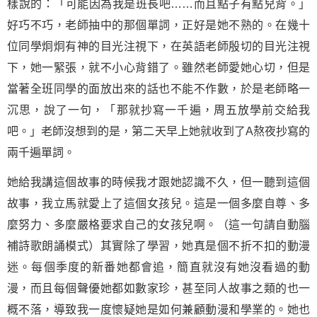
樣說的：「可能因為我是班長吧……而且點子有點兒背。」
好巧不巧，老師抽中的那個單詞，正好是她不熟的。在幾十
位同學炯炯有神的目光注視下，在英語老師殷切的目光注視
下，她一緊張，就不小心背錯了。雖然老師愛她心切，但是
當著全班同學的面放出來的話也不能不作數，於是老師略一
沉思，說了一句，「那就抄寫一千遍，周五放學前交給我
吧。」老師沒想到的是，第二天早上她就收到了A熬夜抄寫的
兩千遍單詞。
她給我講這個故事的時候我才跟她認識不久，但一聽到這個
故事，我立馬就愛上了這個女孩兒。這是一個多麼自尊、多
麼努力、多麼嚴格要求自己的女孩兒啊。（這一句請自動腦
補
詩歌
朗誦模式）其實除了學習，她真是個不折不扣的動漫
迷。每個季度的新番她都會追，簡直就沒有她沒看過的動
漫，而且每個聲優她都如數家珍，甚至同人故事之類的也一
概不落，導致我一度懷疑她是如何兼顧動漫和學業的。她也