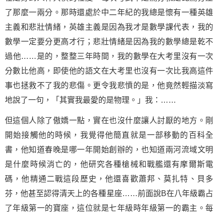
了那麼一兩分。那時還處於中二年紀的我總是懷有一種英雄
主義和悲壯情緒，英雄主義是因為我才是數學課代表，我的
數學一定要分更高才行；悲壯情緒是因為我的數學總是乾不
過他……是的，整整三年時間，我的數學在大考里沒有一次
分數比他高，即使他的語文在大考里也沒有一次比我高這件
事也拯救不了我的
悲傷
。更令我悲憤的是，他竟然輕描淡寫
地說了一句，「其實我最愛的是物理。」我：……
但這個人除了傲嬌一點，實在也沒什麼讓人討厭的地方。剛
開始接觸他的時候，我覺得他簡直就是一部移動的百科全
書，他知道春晚是哪一年開始創辦的，也知道兩河流域文明
是什麼時候消亡的，他研究各種槍械和戰艦還有摩爾斯電
碼，他精通二戰這段歷史，他還喜歡蕭邦、莫扎特、貝多
芬，他甚至認得清天上的各種星座……前面說B在八年級霸占
了年級第一的寶座，這位就是七年級時年級第一的霸主。每