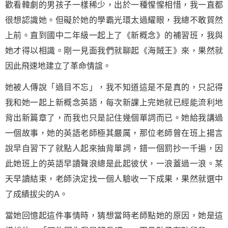
歡看韓劇的男孩子一樣稀少，出於一種惺惺相惜，我一直都
很想認識她。但礙於她的學霸光環太過耀眼，我總不敢貿然
上前。直到國中二年級一起上了《新概念》的補習班，我與
她才得以相識。剛一見面我們就聊起《海賊王》來，果然就
因此飛速地建立了革命情誼。
她被人傳說「過目不忘」，我不知道這是不是真的，只記得
我和她一起上新概念英語，每次新課上完她就已經能流利地
背出新篇章了，而我也只是記住幾個單詞而已。她給我講過
一個故事，她的英語老師極其嚴厲，那位老師曾在班上揚言
說早自習下了就點人起來抽背單詞，錯一個罰抄一千遍，因
此她班上的英語早讀聲浪總是此起彼伏，一浪蓋過一浪。某
天早讀結束，老師決定找一個人驗收一下成果，果然就選中
了成績拔尖的A。
當她回憶起這件事情時，猜想當時老師點她的原因，她是這