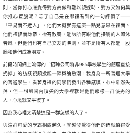
則，當你打心底覺得對方高傲和難以親近時，對方又如何與
你推心置腹呢？忘了自己是在哪裡看到的一句評價了——
「平易而不近人」，他們大概就有這麼一點兒意思在裡面。
他們禮貌而謙恭、極有教養，能讓所有跟他們接觸的人如沐
春風，但他們也有自己交友的準則，並不是所有人都能一股
腦和他們成為朋友。
前段時間網上流傳的「招聘公司將非985學校學生的簡歷直接
扔掉」的訪談視頻掀起一陣輿論熱潮，我身為一所普通大學
的普通學生，看著身邊的同學們發出各種感嘆，心中雖然失
落，但一想到國內頂尖的大學裡就是他們那樣一群優秀的
人，心境就又平復了。
因為我心裡太清楚這是一群怎樣的人了。
與這群可愛的學霸相處越久，就越發覺得他們的確就值得受