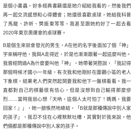
是個小書蟲，好多經典書籍還是她介紹給我看的，然後我們
再一起交流感想和心得體會；她還很喜歡桌球，她給我科普
了馬龍、許昕、樊振東等等，我甚至跟她約好了一起去看
2020年東京奧運會的桌球賽。
B是個生來就會發光的男生，A在他的名字後面加了個「神」
字來稱呼他，我與A走得近，於是也漸漸跟著一起這麼叫他。
我曾經問過A為什麼要叫他「神」，她帶著哭腔說，「我記得
那個時候才國小一年級，有次我和他剛好在圍觀小區的老人
下象棋，結果老人們突然起鬨要我和他下一盤棋看看。我一
直都對自己的棋藝很有信心，但是沒想到自己輸得那麼慘
烈……當時我就心想『天吶，這個人太可怕了！媽媽，我要
回家！』」，她一臉悵然地總結，「B就是那種傳說中別人家
的孩子」，我忍不住在心裡默默吐槽，其實對於我來說，他
們倆都是那種傳說中別人家的孩子。