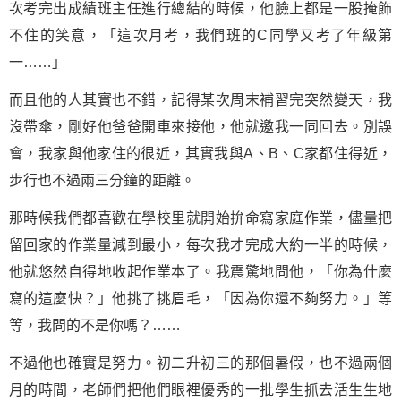
次考完出成績班主任進行總結的時候，他臉上都是一股掩飾
不住的笑意，「這次月考，我們班的C同學又考了年級第
一……」
而且他的人其實也不錯，記得某次周末補習完突然變天，我
沒帶傘，剛好他爸爸開車來接他，他就邀我一同回去。別誤
會，我家與他家住的很近，其實我與A、B、C家都住得近，
步行也不過兩三分鐘的距離。
那時候我們都喜歡在學校里就開始拚命寫家庭作業，儘量把
留回家的作業量減到最小，每次我才完成大約一半的時候，
他就悠然自得地收起作業本了。我震驚地問他，「你為什麼
寫的這麼快？」他挑了挑眉毛，「因為你還不夠努力。」等
等，我問的不是你嗎？……
不過他也確實是努力。初二升初三的那個暑假，也不過兩個
月的時間，老師們把他們眼裡優秀的一批學生抓去活生生地