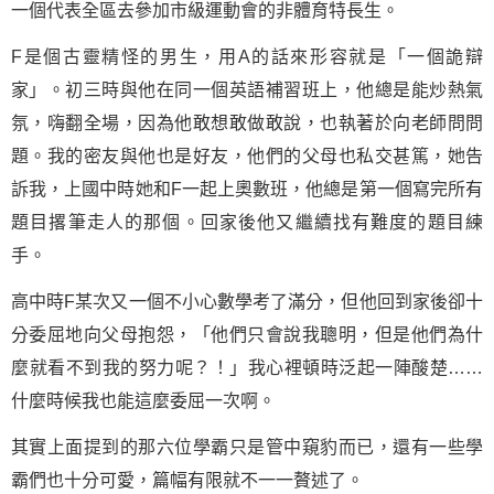
一個代表全區去參加市級運動會的非體育特長生。
F是個古靈精怪的男生，用A的話來形容就是「一個詭辯
家」。初三時與他在同一個英語補習班上，他總是能炒熱氣
氛，嗨翻全場，因為他敢想敢做敢說，也執著於向老師問問
題。我的密友與他也是好友，他們的父母也私交甚篤，她告
訴我，上國中時她和F一起上奧數班，他總是第一個寫完所有
題目撂筆走人的那個。回家後他又繼續找有難度的題目練
手。
高中時F某次又一個不小心數學考了滿分，但他回到家後卻十
分委屈地向父母抱怨，「他們只會說我聰明，但是他們為什
麼就看不到我的努力呢？！」我心裡頓時泛起一陣酸楚……
什麼時候我也能這麼委屈一次啊。
其實上面提到的那六位學霸只是管中窺豹而已，還有一些學
霸們也十分可愛，篇幅有限就不一一贅述了。