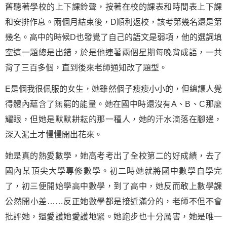
舊聽著學校的上下課鈴聲，按著在校的課表和時間表上下課
和安排作息。兩個月結束後，D順利返校，該考第幾名還是第
幾名。高中的時候D也發覺了自己的語文是弱項，他的選詞填
空這一題總是出錯，於是他連著兩個星期每晚背成語，一共
背了三百多個，直到後來老師通知改了題型。
E是個我很佩服的女生，她雖然個子瘦瘦小小的，但總讓人覺
得體內蘊含了無窮的能量。她在國中時還沒有A、B、C那麼
耀眼，但她是默默耕耘的那一種人，她的汗水滴落在腳邊，
深入泥土才慢慢開出花來。
她是真的熱愛數學，她高考考出了全校第二的好成績，去了
國內某頂尖大學專修數學。初二時她就將國中數學自學完
了，初三便開始學高中數學，到了高中，她反而敢上數學課
公然開小差……反正她數學都是接近滿分的，老師不但不會
批評她，還愛護她愛護地緊。她跑步也十分厲害，她是唯一