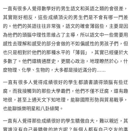
一直有很多人覺得數學好的男生語文和英語之類的會很差，
其實剛好相反，這些成績頂尖的男生們是不會有哪一門差
的。他們的英語往往非常強，語文的確會薄弱些，主要是因
為他們的頭腦中理性思維占了主導，所以語文中一些需要用
感性去理解和感受的部分會做的不如偏感性的男孩子們，但
也只是相對於他們的那種水平的「薄弱」，其實已經優於大
多數了。他們還精通歷史，更關心政治，地理瞭然於心，什
麼物理、化學、生物的，大多都是接近滿分的……
一直有很多人覺得成績很好的學生都讀書讀得頭腦有些迂
腐，而我接觸到的那些大學霸們，他們不僅不迂腐，還有趣
地很，甚至上通天文下知地理，能聊國際形勢與貿易戰爭，
也能聊娛樂明星和八卦緋聞。
一直有人覺得那些成績很好的學生驕傲自大，難以親近，其
實誰沒有自己最驕傲的地方呢？每個人都有自己交友的準