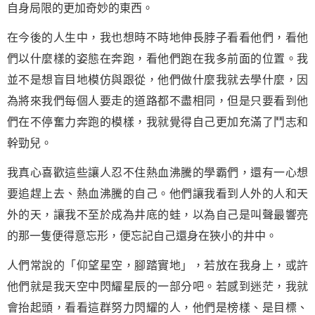
自身局限的更加奇妙的東西。
在今後的人生中，我也想時不時地伸長脖子看看他們，看他
們以什麼樣的姿態在奔跑，看他們跑在我多前面的位置。我
並不是想盲目地模仿與跟從，他們做什麼我就去學什麼，因
為將來我們每個人要走的道路都不盡相同，但是只要看到他
們在不停奮力奔跑的模樣，我就覺得自己更加充滿了鬥志和
幹勁兒。
我真心喜歡這些讓人忍不住熱血沸騰的學霸們，還有一心想
要追趕上去、熱血沸騰的自己。他們讓我看到人外的人和天
外的天，讓我不至於成為井底的蛙，以為自己是叫聲最響亮
的那一隻便得意忘形，便忘記自己還身在狹小的井中。
人們常說的「仰望星空，腳踏實地」，若放在我身上，或許
他們就是我天空中閃耀星辰的一部分吧。若感到迷茫，我就
會抬起頭，看看這群努力閃耀的人，他們是榜樣、是目標、