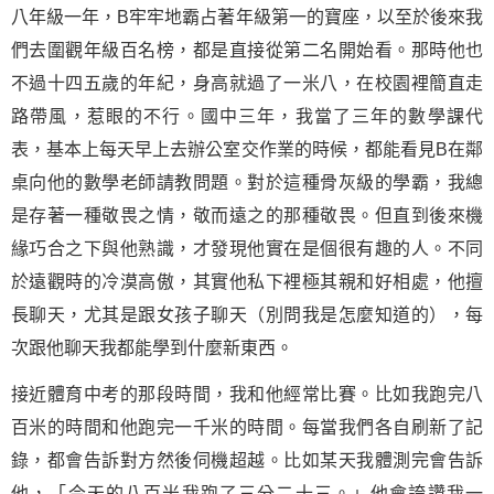
八年級一年，B牢牢地霸占著年級第一的寶座，以至於後來我
們去圍觀年級百名榜，都是直接從第二名開始看。那時他也
不過十四五歲的年紀，身高就過了一米八，在校園裡簡直走
路帶風，惹眼的不行。國中三年，我當了三年的數學課代
表，基本上每天早上去辦公室交作業的時候，都能看見B在鄰
桌向他的數學老師請教問題。對於這種骨灰級的學霸，我總
是存著一種敬畏之情，敬而遠之的那種敬畏。但直到後來機
緣巧合之下與他熟識，才發現他實在是個很有趣的人。不同
於遠觀時的冷漠高傲，其實他私下裡極其親和好相處，他擅
長聊天，尤其是跟女孩子聊天（別問我是怎麼知道的），每
次跟他聊天我都能學到什麼新東西。
接近體育
中考
的那段時間，我和他經常比賽。比如我跑完八
百米的時間和他跑完一千米的時間。每當我們各自刷新了記
錄，都會告訴對方然後伺機超越。比如某天我體測完會告訴
他，「今天的八百米我跑了三分二十三。」他會誇讚我一