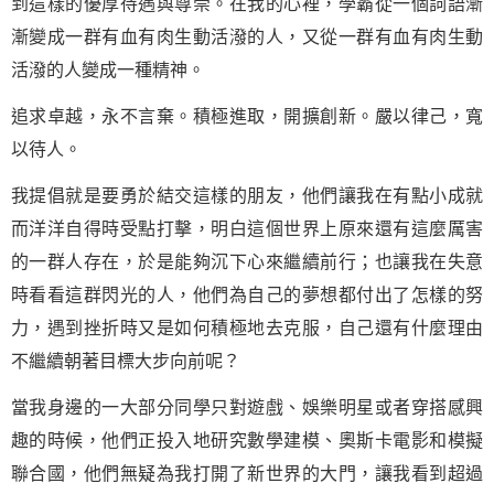
到這樣的優厚待遇與尊崇。在我的心裡，學霸從一個詞語漸
漸變成一群有血有肉生動活潑的人，又從一群有血有肉生動
活潑的人變成一種精神。
追求卓越，永不言棄。積極進取，開擴創新。嚴以律己，寬
以待人。
我提倡就是要勇於結交這樣的朋友，他們讓我在有點小成就
而洋洋自得時受點打擊，明白這個世界上原來還有這麼厲害
的一群人存在，於是能夠沉下心來繼續前行；也讓我在失意
時看看這群閃光的人，他們為自己的
夢想
都付出了怎樣的努
力，遇到挫折時又是如何積極地去克服，自己還有什麼理由
不繼續朝著目標大步向前呢？
當我身邊的一大部分同學只對遊戲、娛樂明星或者穿搭感興
趣的時候，他們正投入地研究數學建模、奧斯卡電影和模擬
聯合國，他們無疑為我打開了新世界的大門，讓我看到超過