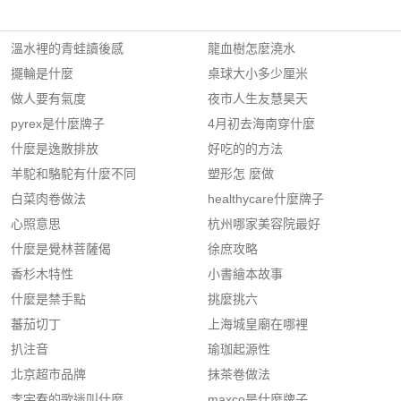
溫水裡的青蛙讀後感
龍血樹怎麼澆水
擺輪是什麼
桌球大小多少厘米
做人要有氣度
夜市人生友慧昊天
pyrex是什麼牌子
4月初去海南穿什麼
什麼是逸散排放
好吃的的方法
羊駝和駱駝有什麼不同
塑形怎 麼做
白菜肉卷做法
healthycare什麼牌子
心照意思
杭州哪家美容院最好
什麼是覺林菩薩偈
徐庶攻略
香杉木特性
小書繪本故事
什麼是禁手點
挑麼挑六
蕃茄切丁
上海城皇廟在哪裡
扒注音
瑜珈起源性
北京超市品牌
抹茶卷做法
李宇春的歌迷叫什麼
maxco是什麼牌子