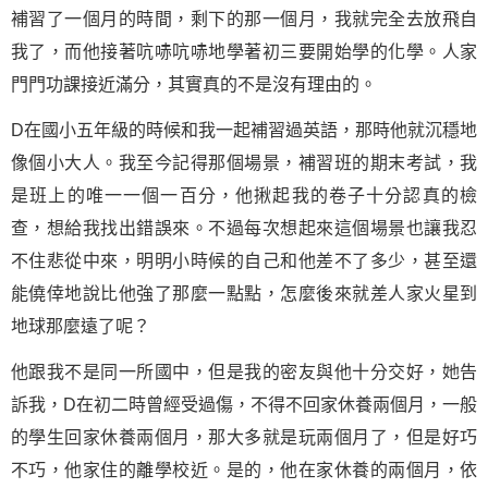
補習了一個月的時間，剩下的那一個月，我就完全去放飛自
我了，而他接著吭哧吭哧地學著初三要開始學的化學。人家
門門功課接近滿分，其實真的不是沒有理由的。
D在國小五年級的時候和我一起補習過英語，那時他就沉穩地
像個小大人。我至今記得那個場景，補習班的期末考試，我
是班上的唯一一個一百分，他揪起我的卷子十分認真的檢
查，想給我找出錯誤來。不過每次想起來這個場景也讓我忍
不住悲從中來，明明小時候的自己和他差不了多少，甚至還
能僥倖地說比他強了那麼一點點，怎麼後來就差人家火星到
地球那麼遠了呢？
他跟我不是同一所國中，但是我的密友與他十分交好，她告
訴我，D在初二時曾經受過傷，不得不回家休養兩個月，一般
的學生回家休養兩個月，那大多就是玩兩個月了，但是好巧
不巧，他家住的離學校近。是的，他在家休養的兩個月，依