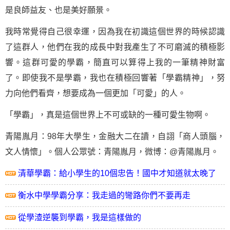
是良師益友、也是美好願景。
我時常覺得自己很幸運，因為我在初識這個世界的時候認識
了這群人，他們在我的成長中對我產生了不可磨滅的積極影
響。這群可愛的學霸，簡直可以算得上我的一筆精神財富
了。即使我不是學霸，我也在積極回響著「學霸精神」，努
力向他們看齊，想要成為一個更加「可愛」的人。
「學霸」，真是這個世界上不可或缺的一種可愛生物啊。
青陽胤月：98年大學生，金融大二在讀，自詡「商人頭腦，
文人情懷」。個人公眾號：青陽胤月，微博：@青陽胤月。
清華學霸：給小學生的10個忠告！國中才知道就太晚了
衡水中學學霸分享：我走過的彎路你們不要再走
從學渣逆襲到學霸，我是這樣做的