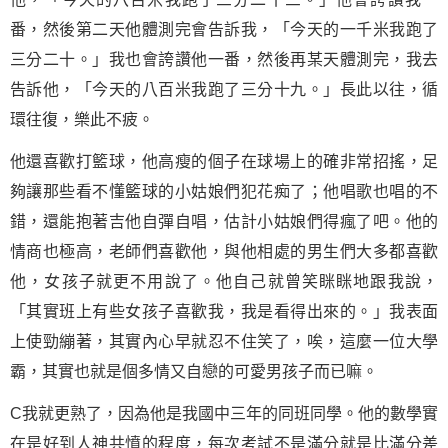
番，然後第二天他體測完會告訴我，「今天的一千米我跑了
三分二十。」我也會誇讚他一番，然後再某天體測完，我去
告訴他，「今天的八百米我跑了三分十九。」長此以往，循
環往復，樂此不疲。
他還喜歡打籃球，他高瘦的個子在球場上的確非常招搖，足
夠讓那些看不懂籃球的小姑娘們犯花痴了；他唱歌也唱的不
錯，還能抱著吉他自彈自唱，估計小姑娘們得瘋了吧。他的
情商也極高，老師們喜歡他，與他相處的男生們大多都喜歡
他，女孩子就更不用說了。他自己就曾笑眯眯地跟我說，
「其實班上有些女孩子喜歡我，我是看得出來的。」我表面
上使勁繃著，其實內心早就忍不住笑了，唉，這麼一位大學
霸，其實也就是個多情又自戀的可愛男孩子而已嘛。
C我就更熟了，因為他是我國中三年的同班同學。他的數學實
在是好到人神共憤的程度，每次考試不是滿分就是比滿分差