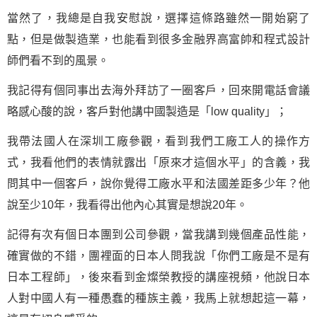
當然了，我總是自我安慰說，選擇這條路雖然一開始窮了
點，但是做製造業，也能看到很多金融界高富帥和程式設計
師們看不到的風景。
我記得有個同事出去海外拜訪了一圈客戶，回來開電話會議
略感心酸的說，客戶對他講中國製造是「low quality」；
我帶法國人在深圳工廠參觀，看到我們工廠工人的操作方
式，我看他們的表情就露出「原來才這個水平」的含義，我
問其中一個客戶，說你覺得工廠水平和法國差距多少年？他
說至少10年，我看得出他內心其實是想說20年。
記得有次有個日本團到公司參觀，當我講到幾個產品性能，
確實做的不錯，團裡面的日本人問我說「你們工廠是不是有
日本工程師」，後來看到金燦榮教授的講座視頻，他說日本
人對中國人有一種愚蠢的種族主義，我馬上就想起這一幕，