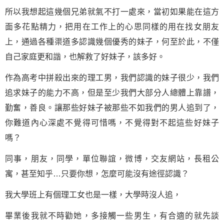
所以我想起這幾個兄弟就氣不打一處來，當初如果能在這方
面多花點精力，把用在工作上的心思同樣的用在找女朋友
上，通過各種渠道多認識幾個優秀的妹子，何至於此，不僅
自己家庭更和諧，也解救了好妹子，該多好。
作為高考中拼殺出來的理工男，我們認識的妹子很少，我們
追求妹子的能力不高，但是至少我們大部分人總體上靠譜，
勤奮，善良。讓那些好妹子被那些不如我們的男人追到了，
你難道內心深處不覺得可惜嗎，不覺得對不起這些好妹子
嗎？
同事，朋友，同學，單位聯誼，微博，交友網站，長租公
寓，甚至知乎…只要你想，怎麼可能沒有途徑認識？
我大學班上有個理工女也是一樣，大學時沒人追，
畢業後我就不時勸她，多接觸一些男生，有合適的就先談