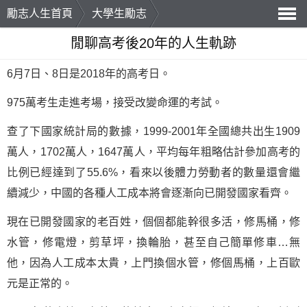
勵志人生首頁
大學生勵志
導
閒聊高考後20年的人生軌跡
航
6月7日、8日是2018年的高考日。
975萬考生走進考場，接受改變命運的考試。
查了下國家統計局的數據，1999-2001年全國總共出生1909
萬人，1702萬人，1647萬人，平均每年粗略估計參加高考的
比例已經達到了55.6%，看來以後體力勞動者的數量還會繼
續減少，中國的各種人工成本將會逐漸向已開發國家看齊。
現在已開發國家的老百姓，個個都能幹很多活，修馬桶，修
水管，修電燈，剪草坪，換輪胎，甚至自己簡單修車…無
他，因為人工成本太貴，上門換個水管，修個馬桶，上百歐
元是正常的。