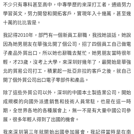
不少只有專科甚至高中，中專學歷的來深打工者，通過努力
學習
英文，努力開發和開拓客戶，實現年入十幾萬，甚至幾
十萬的比比皆是。
我記得2010年，部門有一個新員工辭職，我找她談話，她說
因為她男朋友在華強北開了個公司，招了四個員工自己做電
子產品外貿出口，所以她也辭職去幫忙，她男朋友當時很年
輕，才23歲，沒考上大學，來深圳好幾年了，最開始是華強
北的貿易公司打工，積累起一批亞非拉的客戶之後，就自己
開了個外貿公司出口電子零部件和產品。
除了這些外貿公司以外，深圳的中國本土製造業公司，開始
成規模的向國外派遣銷售和技術人員常駐，也是在這一時
期，全世界各地的各種展會上，無一不是有大量中國公司參
展，很多年輕人得到了出國的機會。
我來深圳第三年就開始出國參加展會，我記得當時是在南