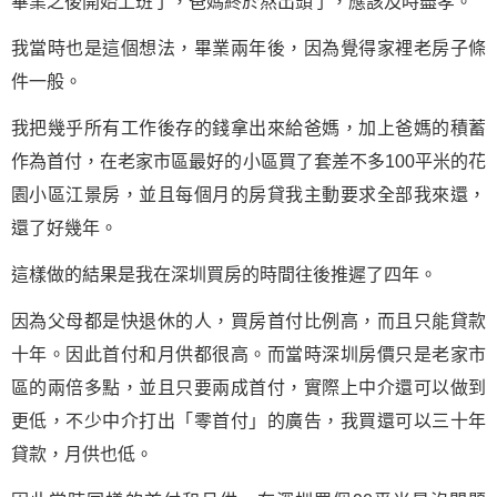
畢業之後開始上班了，爸媽終於熬出頭了，應該及時盡孝。
我當時也是這個想法，畢業兩年後，因為覺得家裡老房子條
件一般。
我把幾乎所有工作後存的錢拿出來給爸媽，加上爸媽的積蓄
作為首付，在老家市區最好的小區買了套差不多100平米的花
園小區江景房，並且每個月的房貸我主動要求全部我來還，
還了好幾年。
這樣做的結果是我在深圳買房的時間往後推遲了四年。
因為父母都是快退休的人，買房首付比例高，而且只能貸款
十年。因此首付和月供都很高。而當時深圳房價只是老家市
區的兩倍多點，並且只要兩成首付，實際上中介還可以做到
更低，不少中介打出「零首付」的廣告，我買還可以三十年
貸款，月供也低。