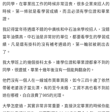
的同學，在畢業找工作的時候非常沮喪，很多企業來招人的
時候，第一條就是看學習成績，而且必須有學位證和畢業
證。
我記得當年待遇還不錯的中廣核和中石油來學校招人，沒錯
當年油價高，中石油是非常好的單位，都要看學生的學習成
績，凡是還有掛科的沒有補考通過的，第一輪就被刷出去
了。
我大學班上的幾個掛科太多，連學位證和畢業證都拿不到的
同學，很遺憾，畢業十幾年後沒有一個能夠翻身的。
他們沒有一個人在一線城市買車買房，如今三四十歲了依然
帶著老婆孩子當北漂，有的至今未婚，工資不高也看不到前
途在哪裡，白白浪費了985的光環。
大學怎麼過，其實非常非常重要，直接決定畢業的時候你能