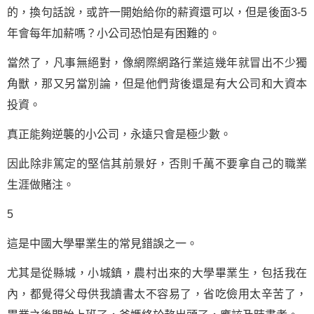
的，換句話說，或許一開始給你的薪資還可以，但是後面3-5
年會每年加薪嗎？小公司恐怕是有困難的。
當然了，凡事無絕對，像網際網路行業這幾年就冒出不少獨
角獸，那又另當別論，但是他們背後還是有大公司和大資本
投資。
真正能夠逆襲的小公司，永遠只會是極少數。
因此除非篤定的堅信其前景好，否則千萬不要拿自己的職業
生涯做賭注。
5
這是中國大學畢業生的常見錯誤之一。
尤其是從縣城，小城鎮，農村出來的大學畢業生，包括我在
內，都覺得父母供我讀書太不容易了，省吃儉用太辛苦了，