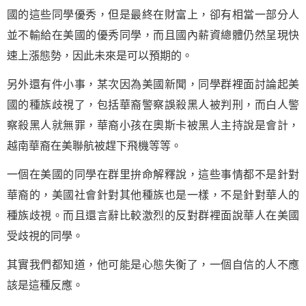
國的這些同學優秀，但是最終在財富上，卻有相當一部分人
並不輸給在美國的優秀同學，而且國內薪資總體仍然呈現快
速上漲態勢，因此未來是可以預期的。
另外還有件小事，某次因為美國新聞，同學群裡面討論起美
國的種族歧視了，包括華裔警察誤殺黑人被判刑，而白人警
察殺黑人就無罪，華裔小孩在奧斯卡被黑人主持說是會計，
越南華裔在美聯航被趕下飛機等等。
一個在美國的同學在群里拚命解釋說，這些事情都不是針對
華裔的，美國社會針對其他種族也是一樣，不是針對華人的
種族歧視。而且還言辭比較激烈的反對群裡面說華人在美國
受歧視的同學。
其實我們都知道，他可能是心態失衡了，一個
自信
的人不應
該是這種反應。