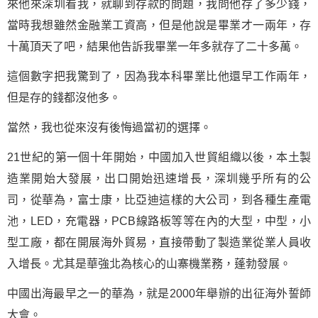
來他來深圳看我，就聊到存款的問題，我問他存了多少錢，
當時我想雖然金融業工資高，但是他說是畢業才一兩年，存
十萬頂天了吧，結果他告訴我畢業一年多就存了二十多萬。
這個數字把我驚到了，因為我本科畢業比他還早工作兩年，
但是存的錢都沒他多。
當然，我也從來沒有後悔過當初的選擇。
21世紀的第一個十年開始，中國加入世貿組織以後，本土製
造業開始大發展，出口開始迅速增長，深圳幾乎所有的公
司，從華為，富士康，比亞迪這樣的大公司，到各種生產電
池，LED，充電器，PCB線路板等等在內的大型，中型，小
型工廠，都在開展海外貿易，直接帶動了製造業從業人員收
入增長。尤其是華強北為核心的山寨機業務，蓬勃發展。
中國出海最早之一的華為，就是2000年舉辦的出征海外誓師
大會。