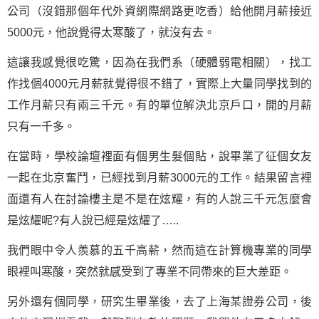
公司（沒錯那個年代外資網際網路更吃香）給他開月薪接近
5000元，他說覺得太寒酸了，就沒有去。
這讓我感覺很吃驚，因為在我們系（硬體弱電相關），找工
作找個4000元月薪就覺得很不錯了，實際上大量同學找到的
工作月薪只有兩三千元。有的單位解決北京戶口，開的月薪
只有一千多。
在當時，學校論壇裡面有個男生髮個貼，說畢業了征個女友
一起在北京
奮鬥
，已經找到月薪3000元的工作。結果留言裡
面還有人在討論樓主是不是在炫耀，有的人說三千元怎麼會
是炫耀呢?有人說已經是炫耀了…..
我們眼中令人羨慕的五千高薪，然而這在計算機專業的同學
眼裡叫寒酸，突然就感受到了專業不同帶來的巨大差距。
另外還有個同學，研究生畢業後，去了上海某證券公司，後