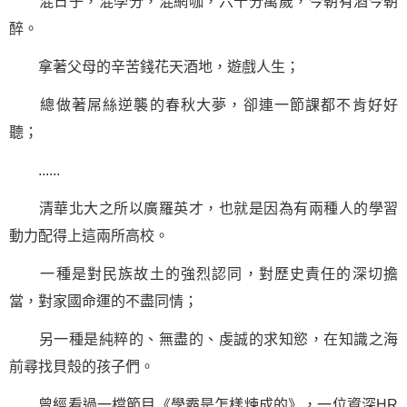
混日子，混學分，混網咖，六十分萬歲，今朝有酒今朝
醉。
拿著父母的辛苦錢花天酒地，遊戲人生；
總做著屌絲逆襲的春秋大夢，卻連一節課都不肯好好
聽；
......
清華北大之所以廣羅英才，也就是因為有兩種人的
學習
動力配得上這兩所高校。
一種是對民族故土的強烈認同，對歷史責任的深切擔
當，對家國命運的不盡同情；
另一種是純粹的、無盡的、虔誠的求知慾，在知識之海
前尋找貝殼的孩子們。
曾經看過一檔節目《學霸是怎樣煉成的》，一位資深HR