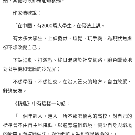
點，其他時候都是能逃就逃。
作家清歡說：
「在中國，有2000萬大學生，在假裝上課。」
有太多大學生，上課發獃、睡覺、玩手機，為現狀焦慮
卻不想改變自己；
下課追劇、打遊戲、終日混跡於社交網路，臉色蠟黃地
對著手機和電腦的冷光屏；
不想學習、不想社交，在沒人管束的地方，自由放縱、
舒適安逸。
《精進》中有這樣
一句話
：
「一個年輕人，進入一所不那麼優秀的高校，對自己的
標準會不由自主地降低，以適應這個環境，減少自身與環境
的衝突。而這種做法，對他們的人生也許是致命的。」