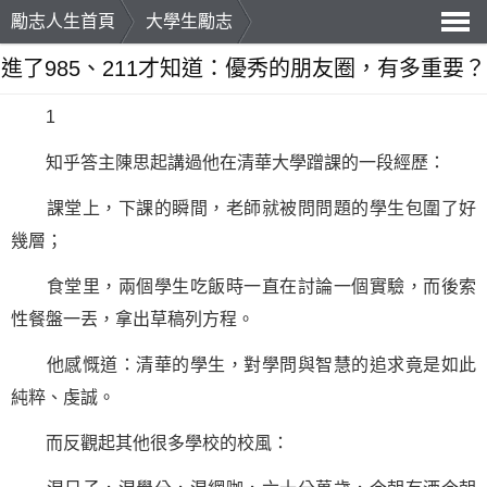
勵志人生首頁
大學生勵志
導
進了985、211才知道：優秀的朋友圈，有多重要？
航
1
知乎答主陳思起講過他在清華大學蹭課的一段經歷：
課堂上，下課的瞬間，老師就被問問題的學生包圍了好
幾層；
食堂里，兩個學生吃飯時一直在討論一個實驗，而後索
性餐盤一丟，拿出草稿列方程。
他感慨道：清華的學生，對學問與智慧的追求竟是如此
純粹、虔誠。
而反觀起其他很多學校的校風：