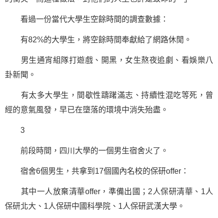
看過一份當代大學生空餘時間的調查數據：
有82%的大學生，將空餘時間奉獻給了網路休閒。
男生通宵組隊打遊戲、開黑，女生熬夜追劇、看娛樂八
卦新聞。
有太多大學生，間歇性躊躇滿志、持續性混吃等死，曾
經的意氣風發，早已在墮落的環境中消失殆盡。
3
前段時間，四川大學的一個男生宿舍火了。
宿舍6個男生，共拿到17個國內名校的保研offer：
其中一人放棄清華offer，準備出國；2人保研清華、1人
保研北大、1人保研中國科學院、1人保研武漢大學。