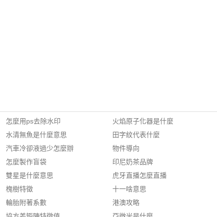
怎麼用ps去除水印
火焰原子化器是什麼
水清無魚是什麼意思
田字紋代表什麼
汽車冷卻液過少怎麼辦
物件導向
怎麼製作盲袋
印尼奶茶品牌
雙星是什麼意思
虎牙直播怎麼直播
槐樹特徵
十一啥意思
輪胎附著系數
港澳攻略
協方差矩陣特徵值
亞微米是什麼