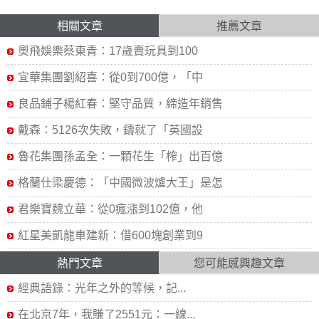
相關文章
推薦文章
奧飛娛樂蔡東青：17歲賣玩具到100
宜華集團劉紹喜：從0到700億，「中
良品鋪子楊紅春：堅守品質，締造年銷售
戴森：5126次失敗，鑄就了「英國設
魯花集團孫孟全：一顆花生「榨」出百億
格蘭仕梁慶德：「中國微波爐大王」是怎
君樂寶魏立華：從0瘋漲到102億，他
紅星美凱龍車建新：借600塊創業到9
熱門文章
您可能感興趣文章
經典語錄：光年之外的等候，記...
在北京7年，我賺了2551元：一線...