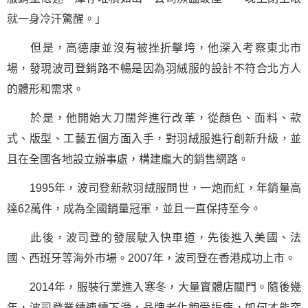
就一身冷汗驚醒。」
但是，高德康並沒有被
挫折
擊垮，他深入考察東北市
場，發現波司登銷路不暢是因為羽絨服的設計不符合北方人
的體形和需求。
於是，他開始大刀闊斧進行改革，從顏色、面料、款
式、版型、工藝五個方面入手，對羽絨服進行創新升級，並
且在全國各地設立辦事處，構建龐大的銷售網路。
1995年，波司登新款羽絨服問世，一炮而紅，年銷量高
達62萬件，成為全國銷量冠軍，並且一直保持至今。
此後，波司登的發展駛入快車道，先後進入美國、法
國、西班牙等海外市場。2007年，波司登在香港
成功
上市。
2014年，服裝行業進入寒冬，大量實體店關門。隨後幾
年，波司登業績連續下滑，品牌老化飽受詬病，如何才能突