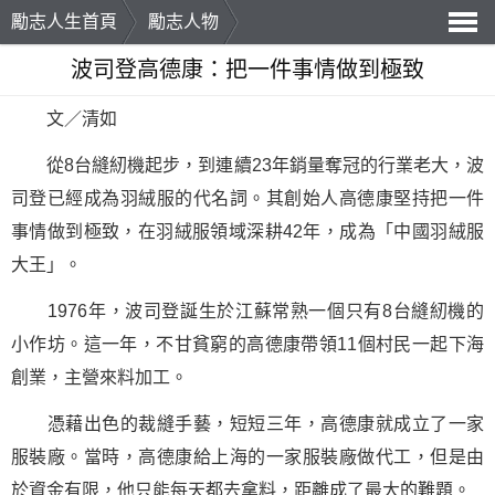
勵志人生首頁
勵志人物
導
波司登高德康：把一件事情做到極致
航
文／清如
從8台縫紉機起步，到連續23年銷量奪冠的行業老大，波
司登已經成為羽絨服的代名詞。其創始人高德康
堅持
把一件
事情做到極致，在羽絨服領域深耕42年，成為「中國羽絨服
大王」。
1976年，波司登誕生於江蘇常熟一個只有8台縫紉機的
小作坊。這一年，不甘貧窮的高德康帶領11個村民一起下海
創業
，主營來料加工。
憑藉出色的裁縫手藝，短短三年，高德康就成立了一家
服裝廠。當時，高德康給上海的一家服裝廠做代工，但是由
於資金有限，他只能每天都去拿料，距離成了最大的難題。