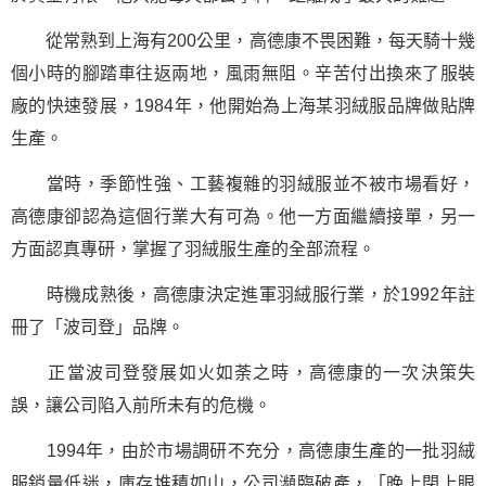
從常熟到上海有200公里，高德康不畏困難，每天騎十幾
個小時的腳踏車往返兩地，風雨無阻。辛苦付出換來了服裝
廠的快速發展，1984年，他開始為上海某羽絨服品牌做貼牌
生產。
當時，季節性強、工藝複雜的羽絨服並不被市場看好，
高德康卻認為這個行業大有可為。他一方面繼續接單，另一
方面認真專研，掌握了羽絨服生產的全部流程。
時機成熟後，高德康決定進軍羽絨服行業，於1992年註
冊了「波司登」品牌。
正當波司登發展如火如荼之時，高德康的一次決策失
誤，讓公司陷入前所未有的危機。
1994年，由於市場調研不充分，高德康生產的一批羽絨
服銷量低迷，庫存堆積如山，公司瀕臨破產，「晚上閉上眼