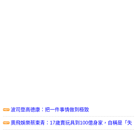
波司登高德康：把一件事情做到極致
奧飛娛樂蔡東青：17歲賣玩具到100億身家，自稱是「失
敗的贏家」