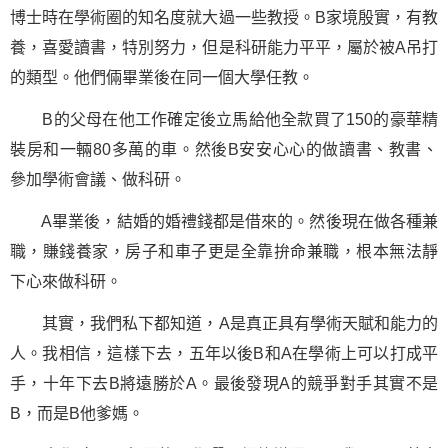
博士時在學術圈的知名度就大過一些教授。B家境殷實，有教
養，喜愛讀書，特別努力，但是科研能力平平，屬於被A吊打
的類型。他們倆畢業後在同一個大學任教。
B的父母在他工作確定後立馬給他全款買了150的豪華精
裝房和一輛80多萬的車。然後B安安心心的做讀書、教書、
參加學術會議、做科研。
A畢業後，結婚的婚禮錢都是借來的。然後現在做各種兼
職，賺錢養家，房子和車子更是全靠拚命兼職，根本無法靜
下心來做科研。
其實，我們私下都知道，A是真正具有學術天賦和能力的
人。我相信，這樣下去，五年以後B和A在學術上可以打成平
手，十年下去B將遠勝於A。最後發現A的競爭對手其實不是
B，而是B他爹媽。