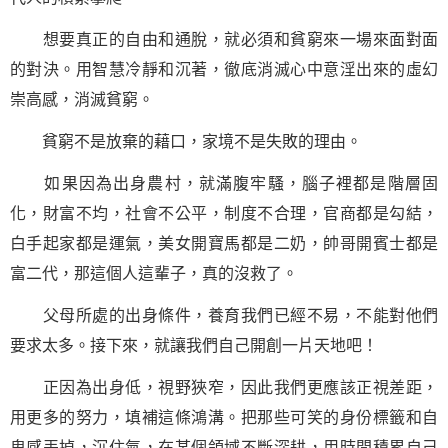
想要真正的自由和通脫，就必須和貧窮來一場來面對面
的對決。用智慧冷靜和沉著，徹底消滅心中意淫出來的虛幻
崇高感，消滅貧窮。
貧窮不是放棄的藉口，家境不是失敗的理由。
如果因為出身農村，就滿腹牢騷，腦子裡都是階層固
化，財富不均，社會不公平，制度不合理，官商都是勾結，
白手起家都是運氣，美女開寶馬都是二奶，帥哥開賓士都是
富二代，那這個人這輩子，真的沒救了。
父母所處的出身條件，養育我們已經不易，不能對他們
要求太多。接下來，就讓我們自己開創一片天地吧！
正因為出身低，視野狹窄，因此我們更應該正視差距，
用更多的努力，填補這條鴻溝。把那些可笑的身份標籤和自
卑感丟掉，沉住氣，在某個領域不斷深耕，用時間積累自己