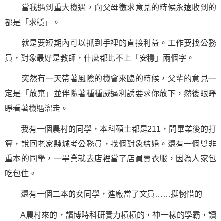
當我遇到重大機遇，向父母徵求意見的時候永遠收到的
都是「求穩」。
就是要短期內可以抓到手裡的直接利益。工作要找公務
員，對象最好是教師，什麼都比不上「安穩」兩個字。
突然有一天帶著風險的機會來臨的時候，父輩的意見一
定是「放棄」並伴隨著種種威逼利誘要求你放下，然後眼睜
睜看著機遇溜走。
我有一個農村的同學，本科碩士都是211，問畢業後的打
算，說回老家縣城考公務員，找個對象結婚。還有一個雙非
重本的同學，一畢業就去店裡當了店員賣衣服，因為人家包
吃包住。
還有一個二本的女同學，進廠當了文員……挺惋惜的
A農村來的，讀博時科研實力槓槓的，神一樣的學霸，讀