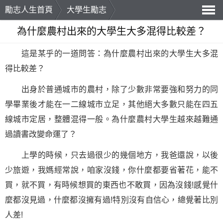
勵志人生首頁
大學生勵志
導
為什麼農村出來的大學生大多混得比較差？
航
這是某乎的一道問答：為什麼農村出來的大學生大多混
得比較差？
出身於普通城市的農村，除了少數非常要強和努力的同
學畢業後才能在一二線城市立足，其他絕大多數只能在四五
線城市定居，整體混得一般。為什麼農村大學生越來越難通
過讀書改變命運了？
上學的時候，只去過很少的幾個地方，我爸還說，以後
少旅遊，我媽經常說，咱家沒錢，你什麼都要省著花，能不
買，就不買，有時候想買的東西也不敢買，因為沒錢!感覺什
麼都沒見過，什麼都沒擁有過!特別沒有
自信
心，總覺著比別
人差!