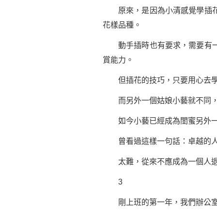
原來，是因為小清感覺學插花太
花樣品種。
動手插時也有要求，需要有一定
賞能力。
但插花的技巧，只要用心去學，
而另外一個姑娘小藝就不同，她
如今小藝已經成為閨蜜另外一
曾看過這樣
一句話
：卓越的
太難，從來不應成為一個人退
3
剛上班的第一年，我們辦公室