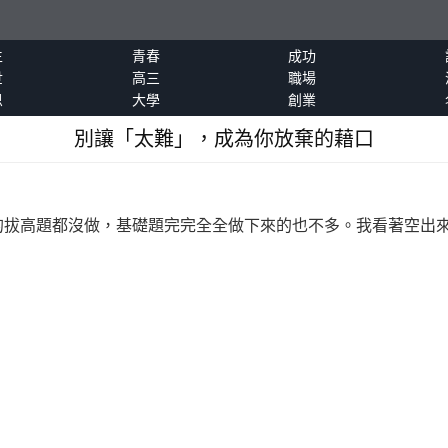
生
青春
成功
世
高三
職場
恩
大學
創業
別讓「太難」，成為你放棄的藉口
高題都沒做，基礎題完完全全做下來的也不多。我看著空出來