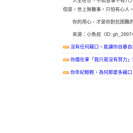
人生在世，不如意事十有八九，
但是，世上無難事，只怕有心人
你的用心，才是你對抗困難的
來源：小魚叔（ID: gh_28974d
沒有任何藉口，能讓你自暴自
你還在拿「我只是沒有努力」
你年紀輕輕，為何那麼多藉口