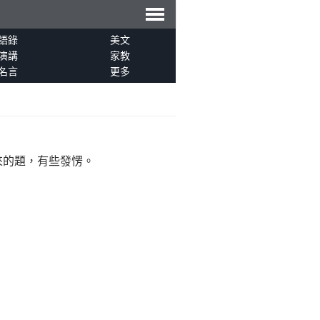
導
語錄
美文
演講
家教
名言
更多
航
的題，有些發愣。