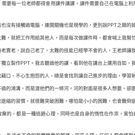
要每一位老師都得會用課件講課，課件需要自己在電腦上利用
沒有接觸過電腦，連開關機也是現學的，更別說PPT之類的操
難，就把工作甩給其他人，而是每次做課件時，都會喊上我幫
賣老，說自己老了，太難的技能已經學不會的人，王老師讓我
立製作PPT。我去聽過他的課，看到他在講台上運用自如，我
口、不心生抱怨的人，總是會找到讓自己進步的理由，學習新
的鴻溝，而是渡他們的一條河。河的對面是很多人想要，卻選
縮的習慣，就很難突破困難，哪怕是小小的困難，也會難倒
的，都是一種逃避心理，同時也是自身的惰性在作祟，害怕