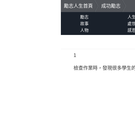
勵志人生首頁
成功勵志
勵志
人
故事
處
人物
感
1
檢查作業時，發現很多學生的拔