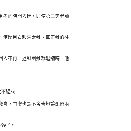
更多的時間去玩，即使第二天老師
才使題目看起來太難，真正難的往
個人不再一遇到困難就退縮時，他
忙不過來。
機會，閨蜜也毫不吝嗇地讓她們兩
不幹了。