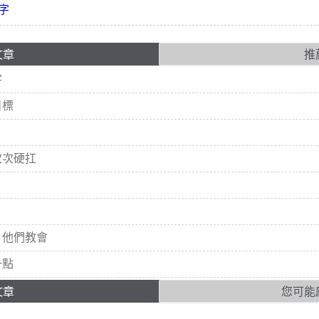
字
文章
推
字
目標
次次硬扛
，他們教會
一點
文章
您可能