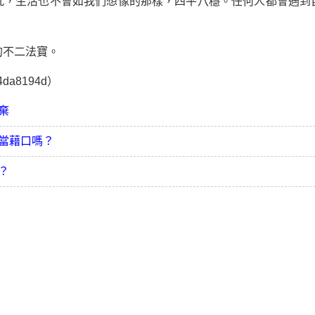
生活也不會如我們想像的那樣，四平八穩。任何人都會遇到
。
不二法寶。
a8194d）
棄
當藉口嗎？
？