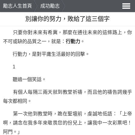
勵志人生首頁
成功勵志
導
別讓你的努力，敗給了這三個字
航
只要你對未來有希冀，那麼在通往未來的這條路上，你
不可或缺的品質之一，就是：
行動力
。
行動力，是對平庸生活最好的回擊。
1
聽過一個笑話。
有個人每隔三兩天就到教堂祈禱，而且他的禱告詞幾乎
每次都相同。
第一次他到教堂時，跪在聖壇前，虔誠地低語：「上帝
啊，請念在我多年來敬畏您的份兒上，讓我中一次彩票吧！
阿門。」