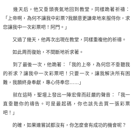
幾天后，他又垂頭喪氣地回到教堂，同樣跪著祈禱：
「上帝啊，為何不讓我中彩票?我願意更謙卑地來服侍你，求
您讓我中一次彩票吧！阿門。」
又過了幾天，他再次出現在教堂，同樣重複他的祈禱。
如此周而復始，不間斷地祈求著。
到了最後一次，他跪著：「我的上帝，為何您不垂聽我
的祈求？讓我中一次彩票吧！只要一次，讓我解決所有困
難，我願終身奉獻，專心侍奉您……」
就在這時，聖壇上發出一陣宏偉而莊嚴的聲音：「我一
直垂聽你的禱告。可是最起碼，你也該先去買一張彩票
吧！」
的確，如果連嘗試都沒有，你怎麼會有
成功
的機會呢？