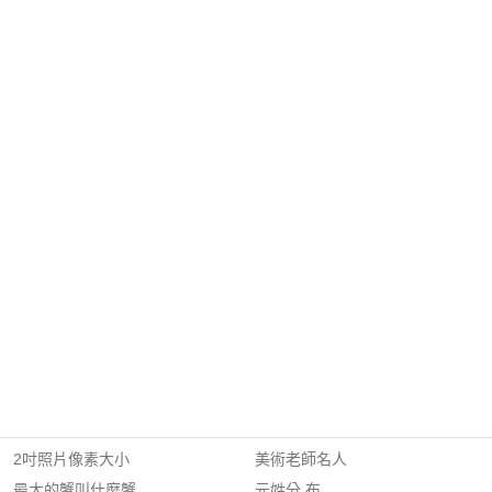
2吋照片像素大小
美術老師名人
最大的蟹叫什麼蟹
元姓分 布