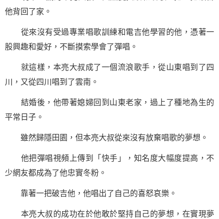
他背回了家。
從來沒有受過專業唱歌訓練和電吉他
學習
的他，憑著一
股興趣和愛好，不斷摸索學會了彈唱。
就這樣，本亮大叔成了一個流浪歌手，從山東唱到了四
川，又從四川唱到了雲南。
結婚後，他帶著媳婦回到山東老家，過上了種地為生的
平常日子。
雖然歸隱田園，但本亮大叔從來沒有放棄唱歌的夢想。
他把彈唱視頻上傳到「快手」，知名度大幅度提高，不
少網友都成為了他忠實冬粉。
靠著一把破吉他，他唱出了自己的喜怒哀樂。
本亮大叔的成功在於他敢於
堅持
自己的夢想，在實現夢