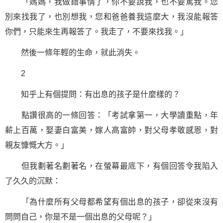
「媽媽，我做錯事情了，你不要說我，也不要罵我。您
別來找我了，也別想我，您和爸爸養我這麼大，我沒能報答
你們，只能來生再報答了。我走了，不要來找我。」
然後一條年輕的
生命
，就此消失。
2
知乎上有個提問：有出息的孩子是什麼樣的？
點讚很高的一條回答：「考試拿第一，大學讀重點，年
薪上百萬，娶妻白富美，嫁人高富帥，對父母孝敬
感恩
，對
親友慷慨大方。」
但我劃著名劃著名，在螢幕最底下，有個回答令我陷入
了久久的沉默：
「為什麼所有父母都希望有個出息的孩子，卻從來沒有
問問自己，你是不是一個出息的父母呢？」