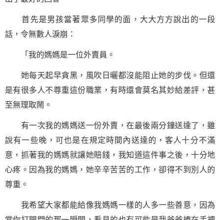
首先是男孩當著眾多同學的面，大大方方說出的一段
話，令無數人淚崩：
「我的媽媽是一位外賣員。
她每天起早貪黑，風吹日曬都沒能阻止她的步伐。但還
是有很多人不尊重這份職業，有時還會莫名其妙給差評，甚
至無理取鬧。
有一次我的媽媽送一份外賣，在最後兩分鐘送達了，雖
說有一些晚，可也是在規定時間內送達的，客人十分不滿
意，抓著我的媽媽就讓她賠錢，我知道這件事之後，十分地
心疼。因為我的媽媽，她辛辛苦苦的工作，卻得不到別人的
尊重。
我希望大家都能給像我媽媽一樣的人多一些善意，因為
當你打開門的那一瞬間，看見的也有可能是我爸爸捧在手裡