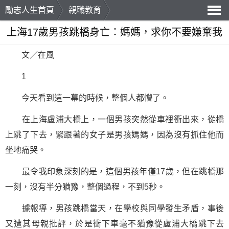
勵志人生首頁
親職教育
導
上海17歲男孩跳橋身亡：媽媽，求你不要嫌棄我
航
文／在風
1
今天看到這一幕的時候，整個人都懵了。
在上海盧浦大橋上，一個男孩突然從車裡衝出來，從橋
上跳了下去，緊跟著的女子是男孩媽媽，因為沒有抓住他而
坐地痛哭。
最令我印象深刻的是，這個男孩年僅17歲，但在跳橋那
一刻，沒有半分猶豫，整個過程，不到5秒。
據報導，男孩跳橋當天，在學校與同學發生矛盾，事後
又遭其母親批評，於是衝下車毫不猶豫從盧浦大橋跳下去