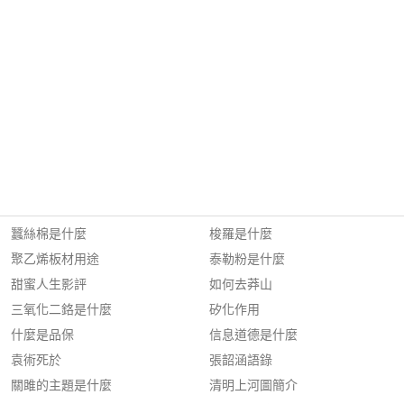
蠶絲棉是什麼
梭羅是什麼
聚乙烯板材用途
泰勒粉是什麼
甜蜜人生影評
如何去莽山
三氧化二鉻是什麼
矽化作用
什麼是品保
信息道德是什麼
袁術死於
張韶涵語錄
關雎的主題是什麼
清明上河圖簡介