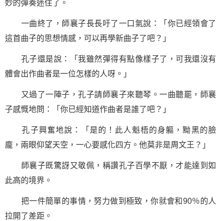
妙的彈奏迷住了。
一曲終了，師襄子長長吁了一口氣說：「你已經領會了
這首曲子的思想情感，可以再學新曲子了吧？」
孔子還是說：「我雖然彈得有點像樣子了，可我還沒有
體會出作曲者是一位怎樣的人呀。」
又過了一陣子，孔子請師襄子來聽琴。一曲聽罷，師襄
子感慨地問：「你已經知道作曲者是誰了吧？」
孔子興奮地說：「是的！此人魁梧的身軀，黝黑的臉
龐，兩眼仰望天空，一心要感化四方。他莫非是周文王？」
師襄子既驚訝又敬佩，稱讚孔子百學不厭，才能達到如
此高的境界。
把一件簡單的事情，努力做到極致，你就會和90％的人
拉開了差距。