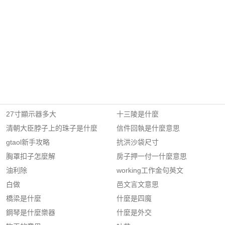
27寸顯示器多大
十三陵是什麼
清朝大臣脖子上的珠子是什麼
信件回執是什麼意思
gtaol新手攻略
抗洪沙袋尺寸
胸罩扣子怎麼解
房子押一付一什麼意思
油利除
working工作金句英文
白做
邑文言文意思
橋梁是什麼
什麼是四魔
鋼琴是什麼樂器
什麼是外交