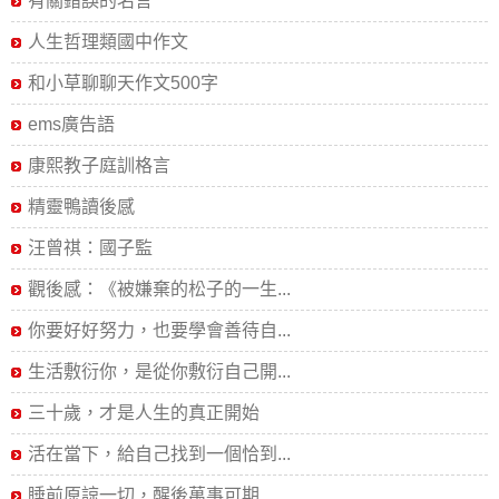
有關錯誤的名言
人生哲理類國中作文
和小草聊聊天作文500字
ems廣告語
康熙教子庭訓格言
精靈鴨讀後感
汪曾祺：國子監
觀後感：《被嫌棄的松子的一生...
你要好好努力，也要學會善待自...
生活敷衍你，是從你敷衍自己開...
三十歲，才是人生的真正開始
活在當下，給自己找到一個恰到...
睡前原諒一切，醒後萬事可期