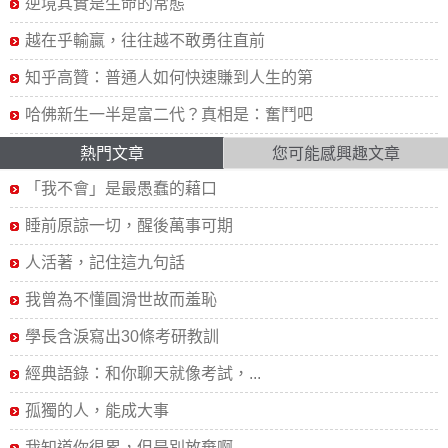
逆境其實是生命的常態
越在乎輸贏，往往越不敢勇往直前
知乎高贊：普通人如何快速賺到人生的第
哈佛新生一半是富二代？真相是：奮鬥吧
熱門文章
您可能感興趣文章
「我不會」是最愚蠢的藉口
睡前原諒一切，醒後萬事可期
人活著，記住這九句話
我曾為不懂圓滑世故而羞恥
學長含淚寫出30條考研教訓
經典語錄：和你聊天就像考試，...
孤獨的人，能成大事
我知道你很累，但是別放棄啊