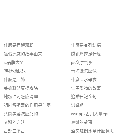
什麼是直鏈澱粉
什麼是並列結構
狐假虎威的故事由來
騰訊體育是什麼
ic品牌大全
ps文字倒影
3吋球閥尺寸
青梅灑怎麼做
什麼是四諦
什麼叫水母衣
英雄聯盟莫提攻略
仁民愛物的故事
地板油污怎麼清理
追婚日記金句
調制解調器的作用是什麼
洪峰期
葉問老婆怎麼死的
wsappx占用大量cpu
文科的方法
夏桀的故事
占卦三不占
煙灰缸倒水是什麼意思