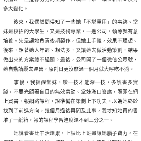
多大變化。
後來，我偶然間得知了一些她「不堪重用」的事跡。堂
妹是校招的大學生，又是技術專業，一進公司，領導就有意
培養。先是讓她負責後期製作，但她上手慢，效果不理想。
後來，想著她人年輕、想法多，又讓她去做活動策劃，結果
做出來的方案總不過關。最後，公司開了一個微信公眾號，
她自動請纓去運營，原創日更沒熬過一個月就大呼吃不消。
事後，我提醒堂妹，鑽一技才能深一技，多讀書多實
踐，不要光顧著盲目的無效勞動。堂妹滿口答應，隨即在網
上買書，報網路課程，說準備在策劃上下功夫。以為她終於
找到了前進方向，幾個月過後再問及此事，我才知她買的書
堆了一紙箱，報的課程
學習
進度還不到三分之一。
她說看書比干活還累，上課比上班還讓她腦子費力。在