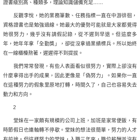
證書級別高、種類多，理論知識儲備充足……
反觀李悅，她的業務筆數、任務指標一直在中游徘徊，
資格證書也是勉強過線。她最大的優勢可能就是大家都覺得
她很努力，幾乎沒有請假記錄，從不遲到早退。但這麼多
年，她年年拿「全勤獎」，卻從沒拿過業績標兵。所以始終
在一線櫃檯熬著，遲遲得不到提拔。
我們常常發現，有些人表面看似很努力，實際上卻沒有
什麼拿得出手的成果，因此更像是「偽努力」。如果你一直
在這種努力的假象里原地打轉，時間久了，自己也容易失去
動力和方向。
2
堂妹在一家頗有規模的公司上班，加班是家常便飯，有
時節假日也連軸轉不停歇。堂妹的想法很簡單，努力的人才
有前途。但這樣努力的堂妹，入職三年來，職位薪酬並沒有