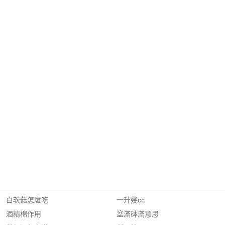
白茨菇怎麼吃
一升幾cc
酒精棉作用
盆滿砵滿意思