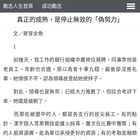
勵志人生首頁
成功勵志
導
真正的成熟，是停止無效的「偽努力」
航
文／麥芽余魚
1
前幾天，我工作的銀行組織中層崗位競聘。同事李悅是
老員工，年齡也合適。原以為會十拿九穩，最後卻沒進名
單，她憤憤不平，認為領導故意給她使絆子。
對此，領導也是無奈：已經大力推薦了，但綜合考評下
來，她還是被刷了。
而那些被選中的人，都是各支行的拔尖員工。有的點
鈔、漢字錄入等業務技能爐火純青，屢次在比賽中獲獎；有
的人脈資源廣，能為單位承接更好的資源；有的考取金融類