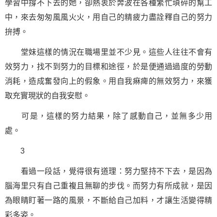
學習中撐不下去的她，卻熱衷於奔波在各種繁忙瑣碎的幫工
中，來去匆匆風風火火，用自己的精疲力盡詮釋自己的努力
拚搏。
堂妹這樣的情況在
職場
里並不少見。這些人往往不會有
效努力，找不到努力的目標和途徑，於是便通過過度的勞動
消耗，造成奮發向上的假象。用自我痳痺的無效努力，來獲
取充實現狀的自我安慰。
可是，這樣的努力結果，除了感動自己，並無多少用
處。
3
看過一段話，覺得很有道理：努力
堅持
不下去，是因為
腦海里只有自己重複且無聊的步伐。而努力有所成就，是因
為眼睛盯著一路的風景，不斷給自己加料，才讓生活變得精
彩多姿。