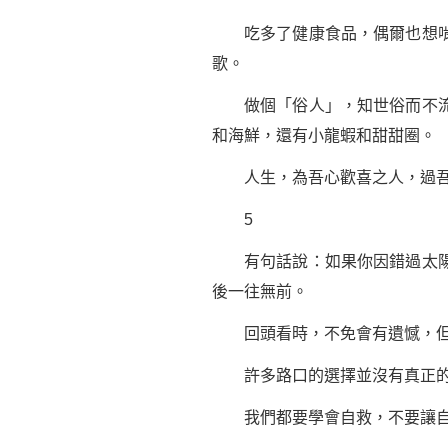
吃多了健康食品，偶爾也想啃一
歌。
做個「俗人」，知世俗而不流俗
和海鮮，還有小龍蝦和甜甜圈。
人生，為吾心歡喜之人，過吾
5
有句話說：如果你因錯過太陽而
後一往無前。
回頭看時，不免會有遺憾，但「
許多路口的選擇並沒有真正的好
我們都要學會自救，不要讓自己