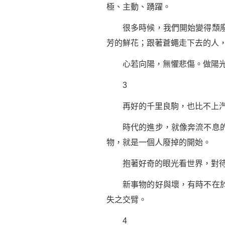
極、主動、踴躍。
很多時候，我們開始變得頹廢，
芳的鮮花；跟著蒼蠅走下去的人
心若向陽，無懼
悲傷
。做陽
3
再好的千里良駒，也比不上汽
時代的進步，就像奔流不息的長
物，就是一個人廢掉的開始。
抱著好奇的眼光看世界，對待
新事物的好與壞，有時不在於它
失之交臂。
4