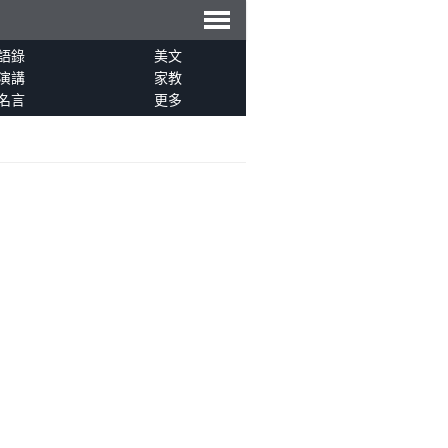
導
語錄
美文
演講
家教
名言
更多
航