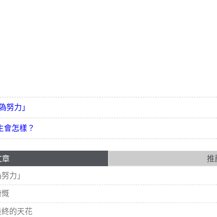
偽努力」
生會怎樣？
文章
推
偽努力」
慷慨
最終的天花