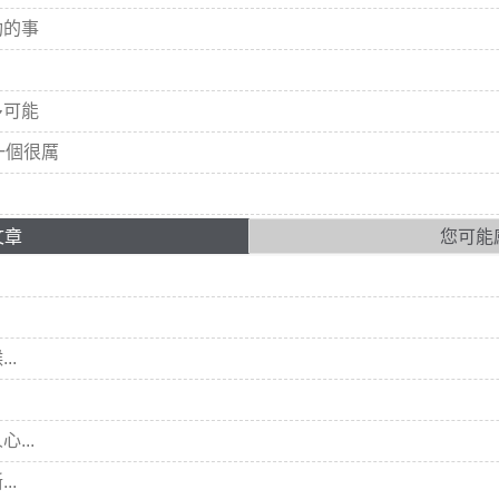
功的事
多可能
一個很厲
文章
您可能
.
..
...
..