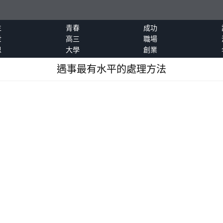
生
青春
成功
世
高三
職場
恩
大學
創業
遇事最有水平的處理方法