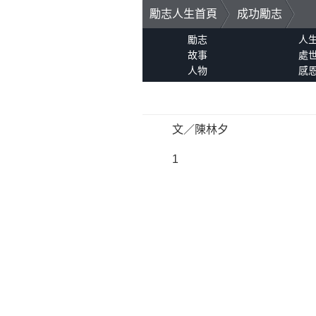
勵志人生首頁
成功勵志
勵志
人
故事
處
人物
感
文／陳林夕
1