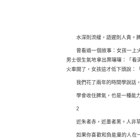
水深則流緩，語遲則人貴。脾氣
曾看過一個故事：女孩一上火車
男士很生氣地拿出票嚷嚷：「看
火車開了，女孩這才低下頭說：
我們花了兩年的時間學說話，卻
學會收住脾氣，也是一種能力
2
近朱者赤，近墨者黑。人非草木
如果你喜歡和負能量的人在一