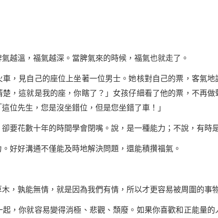
越溫，福氣越深。當脾氣來的時候，福氣也就走了。
，見自己的座位上坐著一位男士。她核對自己的票，客氣地
清楚，這就是我的座，你瞎了？」女孩仔細看了他的票，不再做
「這位先生，您是沒坐錯位，但是您坐錯了車！」
要花數十年的時間學會閉嘴。說，是一種能力；不說，有時
。好好溝通不僅能及時地解決問題，還能積攢福氣。
，孰能無情，就是因為我們有情，所以才更容易被周圍的事
起，你就容易變得消極、悲觀、頹廢。如果你喜歡和
正能量
的