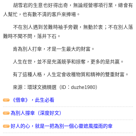
胡雪岩的生意也好得出奇，無論經營哪項行業，總會有
人幫忙，也有數不清的客戶來捧場。
不在別人遇到
苦難
時袖手旁觀，無動於衷；不在別人落
難時不聞不問，落井下石。
肯為別人打傘，才是一生最大的財富。
人生在世，並不是充滿競爭和掠奪，更多的是共贏。
有了這種人格，人生定會收穫物質和精神的雙重財富。
來源：環球文摘精選（ID：duzhe1980）
《借傘》，此生必看
為別人撐傘（深度好文）
好人的心，就是一把為別一個心靈遮風擋雨的傘