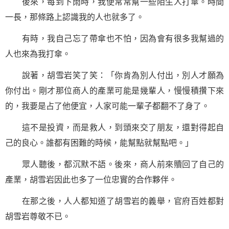
後來，每到下雨時，我便常常幫一些陌生人打傘。時間
一長，那條路上認識我的人也就多了。
有時，我自己忘了帶傘也不怕，因為會有很多我幫過的
人也來為我打傘。
說著，胡雪岩笑了笑：「你肯為別人付出，別人才願為
你付出。剛才那位商人的產業可能是幾輩人，慢慢積攢下來
的，我要是占了他便宜，人家可能一輩子都翻不了身了。
這不是投資，而是救人，到頭來交了朋友，還對得起自
己的良心。誰都有困難的時候，能幫點就幫點吧。」
眾人聽後，都沉默不語。後來，商人前來贖回了自己的
產業，胡雪岩因此也多了一位忠實的合作夥伴。
在那之後，人人都知道了胡雪岩的義舉，官府百姓都對
胡雪岩尊敬不已。