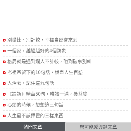
別攀比、別計較，幸福自然會來到
一個家，越過越好的4個跡象
格局就是遇到爛人不計較，碰到破事別糾
老祖宗留下的10句話，說盡人生百態
人活著，記住這九句話
《論語》精華50句，唯讀一遍，獲益終
心煩的時候，想想這三句話
人生最不該揮霍的三樣東西
熱門文章
您可能感興趣文章