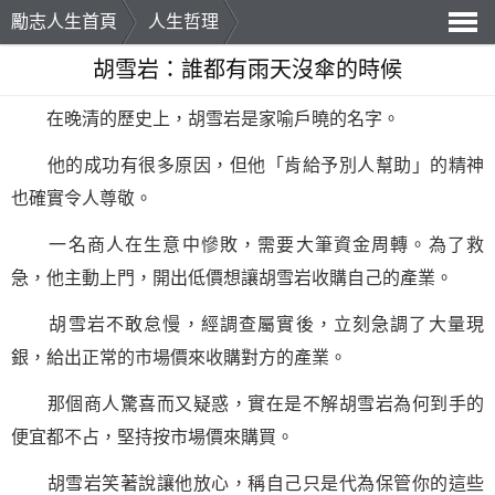
勵志人生首頁
人生哲理
導
胡雪岩：誰都有雨天沒傘的時候
航
在晚清的歷史上，胡雪岩是家喻戶曉的名字。
他的
成功
有很多原因，但他「肯給予別人幫助」的精神
也確實令人尊敬。
一名商人在生意中慘敗，需要大筆資金周轉。為了救
急，他主動上門，開出低價想讓胡雪岩收購自己的產業。
胡雪岩不敢怠慢，經調查屬實後，立刻急調了大量現
銀，給出正常的市場價來收購對方的產業。
那個商人驚喜而又疑惑，實在是不解胡雪岩為何到手的
便宜都不占，
堅持
按市場價來購買。
胡雪岩笑著說讓他放心，稱自己只是代為保管你的這些