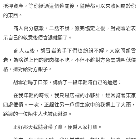
抵押資產，等你挺過這個難關後，隨時都可以來贖回屬於你
的東西。
商人萬分感激，二話不說，簽完協定之後，對胡雪岩表
示自己的敬意後便含淚離開了。
商人走後，胡雪岩的手下們也紛紛不解。大家問胡雪
岩，為啥送上門的肥肉都不吃，不但不趁對方急需錢叫低價
格，還對給對方銀子。
胡雪岩喝了口茶，講訴了一段年輕時自己的遭遇：
在我年輕的時候，我只是店裡的小夥計，經常幫著東家
四處催債。一次，正趕往另一戶債主家中的我遇上了大雨，
路邊的一位陌生人也被雨淋濕。
正好那天我隨身帶了傘，便幫人家打傘。