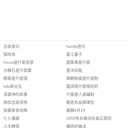
古金金句
hardly造句
搵啖食
夏江妻子
hrcoe是什麼意思
建築業是什麼
方解石是什麼巖
壹決技能
酣客是什麼酒
周朝制度是什麼制
tobi英文名
龍須萊什麼樣的好
濕婆神的故事
什麼是人員編制
微信怎麼停用
範思哲品牌理念
安康美食攻略
農曆6月19
七七事變
2003年非典消失真正原因
人生醒悟
螺肉的做法