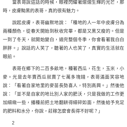
當表哥說這話的時候，眼裡閃耀著熠熠生輝的光芒，那
時，皮膚黝黑的表哥，真的很有魅力。
說起皮膚，表哥幽默地說：「種地的人一年中皮膚分為
兩種顏色，從春天開始到秋收完畢，都是又黑又瘦的。但是
一到了冬天，就開始變白，過完整個冬季，你會看著我白白
胖胖。」說話的人笑了，聽著的人也笑了，真實的生活就在
眼前。
表哥在鄉下的二百多畝地，種著西瓜，花生，玉米，小
麥。光是去年賣西瓜就賣了七萬多塊錢，表哥滿面笑容地
說：「看著自家地里的麥苗長勢喜人，特別高興。」然後他
說：「並不是自家的地比別人家的肥沃，只是我做的工作更
加細緻一些，播種前把土地翻耕得細碎如面，然後給予充足
的肥料和水分，你說，莊稼怎麼會長得不好呢？」
2