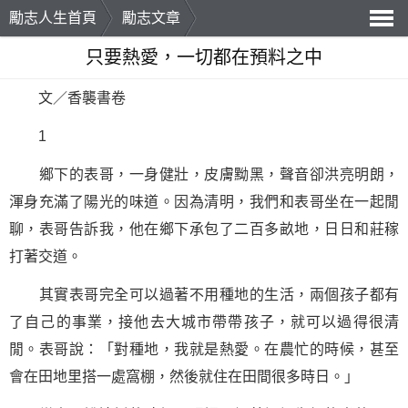
勵志人生首頁
勵志文章
導
只要熱愛，一切都在預料之中
航
文／香襲書卷
1
鄉下的表哥，一身健壯，皮膚黝黑，聲音卻洪亮明朗，
渾身充滿了陽光的味道。因為清明，我們和表哥坐在一起閒
聊，表哥告訴我，他在鄉下承包了二百多畝地，日日和莊稼
打著交道。
其實表哥完全可以過著不用種地的生活，兩個孩子都有
了自己的事業，接他去大城市帶帶孩子，就可以過得很清
閒。表哥說：「對種地，我就是熱愛。在農忙的時候，甚至
會在田地里搭一處窩棚，然後就住在田間很多時日。」