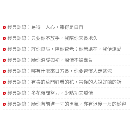
經典語錄：易得一人心，難得是白首
經典語錄：只要你不放手，我陪你天長地久
經典語錄：許你良辰，陪你蒼老；你若還在，我便還愛
經典語錄：願你溫暖如初，深情不被辜負
經典語錄：哪有什麼來日方長，你要習慣人走茶涼
經典語錄：有毒的草開好看的花，害你的人說好聽的話
經典語錄：多花時間努力，少點功夫矯情
經典語錄：願你有前進一寸的勇氣，亦有退後一尺的從容