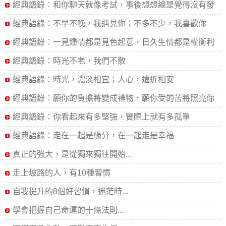
為夷
經典語錄：和你聊天就像考試，事後想想總是覺得沒有發
揮好
經典語錄：不早不晚，我遇見你；不多不少，我喜歡你
經典語錄：一見鍾情都是見色起意，日久生情都是權衡利
弊
經典語錄：時光不老，我們不散
經典語錄：時光，濃淡相宜；人心，遠近相安
經典語錄：願你的負擔將變成禮物，願你受的苦將照亮你
的路
經典語錄：你看起來有多堅強，實際上就有多孤單
經典語錄：走在一起是緣分，在一起走是幸福
真正的強大，是從獨來獨往開始...
走上坡路的人，有10種習慣
自我提升的8個好習慣，迷茫時...
學會把握自己命運的十條法則...