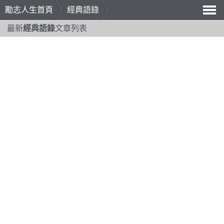
勵志人生首頁
經典語錄
導
最新
經典語錄
文章列表
航