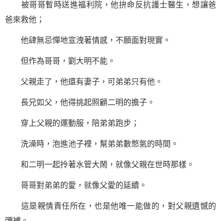
被哥哥暫時送進福利院，他拚命反抗護士醫生，想讓爸
爸來救他；
他肆無忌憚地宣洩著情感，不願面對現實。
但作為哥哥，劉大明不能。
父親走了，他還有妻子，可弟弟只有他。
長兄如父，他得挑起照顧二明的擔子。
穿上父親的運動服，陪弟弟跑步；
洗澡時，泡進池子裡，幫弟弟數憋氣的時間。
和二明一起拎著水管大鬧，就像父親在世時那樣。
哥哥對弟弟的愛，就像父愛的延續。
這是親情責任所在，也是他唯一能做的，對父親遺憾的
彌補。