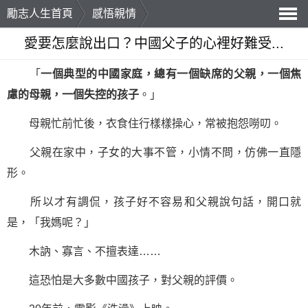
勵志人生首頁
感悟親情
導
愛要怎麼說出口？中國父子的心裡好難受...
航
「
一個典型的中國家庭，總有一個缺席的父親，一個焦
慮的母親，一個失控的孩子
。」
母親忙前忙後，衣食住行樣樣操心，常被抱怨嘮叨。
父親在家中，子女的大事不管，小情不問，仿佛一直隱
形。
所以才有調侃，孩子好不容易和父親說句話，開口就
是，「我媽呢？」
木訥、寡言、不擅表達……
這恐怕是大多數中國孩子，對父親的評價。