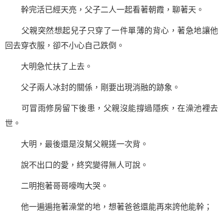
幹完活已經天亮，父子二人一起看著朝霞，聊著天。
父親突然想起兒子只穿了一件單薄的背心，著急地讓他
回去穿衣服，卻不小心自己跌倒。
大明急忙扶了上去。
父子兩人冰封的關係，剛要出現消融的跡象。
可冒雨修房留下後患，父親沒能撐過隱疾，在澡池裡去
世。
大明，最後還是沒幫父親搓一次背。
說不出口的愛，終究變得無人可說。
二明抱著哥哥嚎啕大哭。
他一遍遍拖著澡堂的地，想著爸爸還能再來誇他能幹；