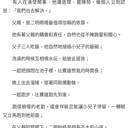
有人在澡堂鬧事，他講道理、擺陣勢，幾個人立刻認
慫：「我們出去解決。」
父親，是二明眼裡最值得信賴的依靠。
他有著父親的驕傲和責任，自然也從不掩飾愛和關心。
父子三人吃飯，他自然地接過小兒子的飯碗；
洗澡的時候互相噴水玩，給彼此搓背；
一起把頭悶在池子裡，比賽誰憋氣的時間長；
晚上出去溜達，穿著同款運動裝。
一起跑步，比賽誰跑先到家。
跑得稍慢的老劉，還會佯裝岔氣讓小兒子停留，一轉眼
又立馬跑到他前面；
在父親的臂膀下，二明始終是個長不大的小孩。