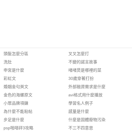
頭髮怎麼分區
叉叉怎麼打
洗肚
不變的諾言故事
申宮是什麼
啫啫煲是哪裡的菜
彩虹文
30歲穿著打扮
婚姻金句英文
外部融資需求是什麼
金色的海螺原文
avi格式用什麼播放
小眾品牌項鍊
學習名人例子
為什麼不能粘帖
感量是什麼
步足是什麼
什麼是固體廢物污染
psp啪嗒砰3攻略
不三不四意思