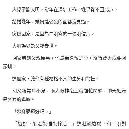
大兒子劉大明，常年在深圳工作，幾乎從不回北京。
結婚幾年，媳婦連公公的面都沒見過。
突然回家，是因為二明寄的一張明信片。
大明誤以為父親去世。
回家看到父親無事，他毫無久留之心，沒待幾天就要回
深圳。
這個家，讓他有種格格不入的生分和彆扭。
和父親常年不見，兩人眼神碰上就趕忙閃躲，聊天裡滿
是客套的尷尬。
「您身體還好吧。」
「還好，能吃能睡能幹活。」這種疏遠感，和二明對