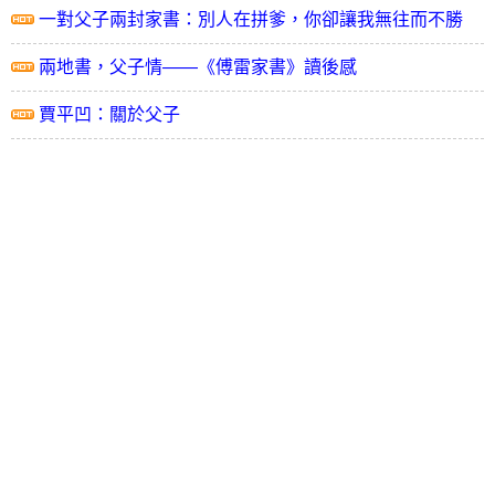
一對父子兩封家書：別人在拼爹，你卻讓我無往而不勝
兩地書，父子情——《傅雷家書》讀後感
賈平凹：關於父子