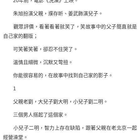
20年前，電影《洗澡》上映。
朱旭扮演父親，濮存昕、姜武飾演兒子。
觀眾評價，看著看著就笑了，笑故事中的父子簡直就是
自己家的翻版；
可笑著笑著，卻忍不住哭了。
溫情且細微，沉默又彆扭。
你能很容易的，在故事中找到自己家的影子。
1
父親老劉，大兒子劉大明，小兒子劉二明。
三個男人搭起了這個家。
小兒子二明，智力上存在缺陷，跟著父親在老北京一起
經營澡堂。