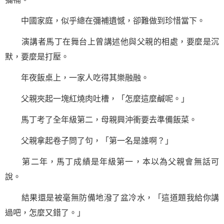
中國家庭，似乎總在彌補遺憾，卻難做到珍惜當下。
演講者馬丁在舞台上曾講述他與父親的相處，要麼是沉
默，要麼是打壓。
年夜飯桌上，一家人吃得其樂融融。
父親夾起一塊紅燒肉吐槽，「怎麼這麼鹹呢。」
馬丁考了全年級第二，母親興沖衝要去準備飯菜。
父親拿起卷子問了句，「第一名是誰啊？」
第二年，馬丁成績是年級第一，本以為父親會無話可
說。
結果還是被毫無防備地潑了盆冷水，「這道題我給你講
過吧，怎麼又錯了。」