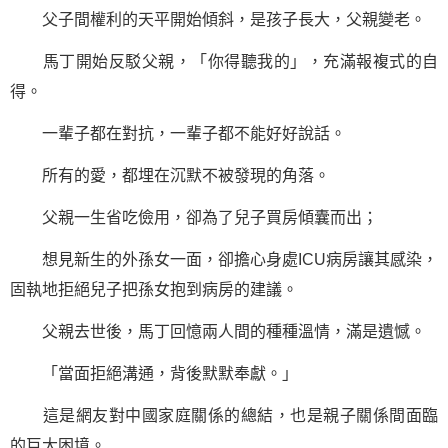
父子間權利的天平開始傾斜，是孩子長大，父親變老。
馬丁開始反駁父親，「你得聽我的」，充滿報複式的自
得。
一輩子都在對抗，一輩子都不能好好說話。
所有的愛，都埋在沉默不被發現的角落。
父親一生省吃儉用，卻為了兒子買房傾囊而出；
想見新生的外孫女一面，卻擔心身處ICU病房讓其感染，
固執地拒絕兒子把孫女抱到病房的建議。
父親去世後，馬丁回憶兩人間的種種溫情，滿是遺憾。
「當面拒絕溝通，背後默默奉獻。」
這是網友對中國家庭關係的總結，也是親子關係間面臨
的巨大困境。