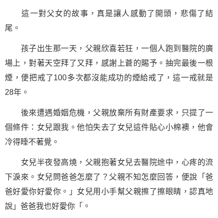
這一對父女的故事，真是讓人感動了開頭，
悲傷
了結
尾。
孩子出生那一天，父親欣喜若狂，一個人跑到醫院的廣
場上，對著天空拜了又拜，感謝上蒼的賜予。抽完最後一根
煙，便把戒了100多次都沒能
成功
的煙給戒了，這一戒就是
28年。
後來遭遇婚姻危機，父親放棄所有財產要求，只提了一
個條件：女兒跟我。他怕失去了女兒這件貼心小棉襖，他會
冷得睡不著覺。
女兒半夜發高燒，父親抱著女兒去醫院途中，心疼的流
下淚來。女兒問爸爸怎麼了？父親不知怎麼回答，便說「爸
爸好愛你好愛你。」女兒用小手幫父親擦了擦眼睛，認真地
說」爸爸我也好愛你「。