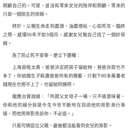
照顧自己的。可是，並沒有等來女兒的陪伴和照顧，等來的
只是一個陌生的保姆。
終於，父親
生命
走到盡頭，油盡燈枯，心如死灰。臨終
之際，感嘆50年不如3個月，感謝女兒幫自己找了一個好保
姆。
為了防止死不安寧，便立下遺囑：
上海房租太貴，爸爸決定把房子留給她，爸爸存款也不
多了，你結婚生子耗盡爸爸所有的積蓄，只剩下80多萬養老
錢現在也用不上了，也留給阿姨吧。
龍應台曾說過：「所謂父女母子一場，只不過意味著，
你和他的緣分就是今生今世不斷地在目送他的背影漸行漸
遠，而他用背影告訴你，不必追。」
只是可憐這位父親，最後都沒能看到女兒的背影。