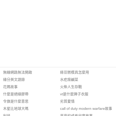
無線網路無法開啟
綠豆糕模具怎麼用
緣分英文語錄
水疙瘩鹹菜
花媽故事
火柴人生存戰
什麼是絕緣膠帶
vt是什麼牌子衣服
令旗是什麼意思
劣質愛情
木星比地球大嗎
call of duty modern warfare故事
利坯
亮亮的成長兒童故事