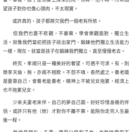
望孩子對你也像心頭肉，不太現實。
或許真的，孩子都將欠我們一個老有所依。
但我們也要不悲觀，不暴棄，學會
樂觀
面對、獨立生
活。就像我們當初把孩子送出家門，鍛鍊他們獨立生活能力
一樣，現在，就當是孩子在鍛鍊我們獨立，直至慢慢老去。
終究，孝順只是一種美好的奢望，可遇不可求。有，則
樂享天倫，無，亦兩不相欺。不怨不嗔，泰然處之。養老還
是要靠自己，會養老能養老，精神上不被兒女拖累，經濟上
也不拖累兒女。
少來夫妻老來伴，自己的夢自己圓，好好珍惜身邊的伴
侶，或許只有他（她）才對你不離不棄，能陪你走完人生最
後一程。