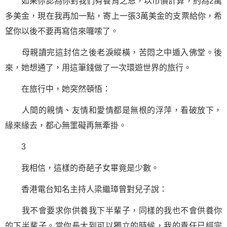
如果你認為你對我們有養育之恩，以市價計算，約為2萬
多美金，現在我再加一點，寄上一張3萬美金的支票給你，希
望你以後不要再寫信來囉嗦了。
母親讀完這封信之後老淚縱橫，苦悶之中遁入佛堂。後
來，她想通了，用這筆錢做了一次環遊世界的旅行。
在旅行中，她突然頓悟：
人間的親情、友情和
愛情
都是無根的浮萍，看破放下，
緣來緣去，都心無罣礙再無牽掛。
3
我相信，這樣的奇葩子女畢竟是少數。
香港電台知名主持人梁繼璋曾對兒子說：
我不會要求你供養我下半輩子，同樣的我也不會供養你
的下半輩子。當你長大到可以獨立的時候，我的責任已經完