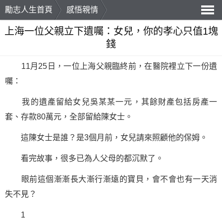
勵志人生首頁
感悟親情
導
上海一位父親立下遺囑：女兒，你的孝心只值1塊
錢
航
11月25日，一位上海父親臨終前，在醫院裡立下一份遺
囑：
我的遺產留給女兒吳某某一元，其餘財產包括房產一
套、存款80萬元，全部留給陳女士。
這陳女士是誰？是3個月前，女兒請來照顧他的保姆。
看完故事，很多已為人父母的都沉默了。
眼前這個漸漸長大漸行漸遠的寶貝，會不會也有一天消
失不見？
1