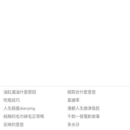
油缸漏油什麼原因
相契合什麼意思
吹瓶技巧
直通率
人生路遙dianying
港都人生旗津島民
純棉的毛巾掉毛正常嗎
千鈞一發電影故事
反映的意思
多水分