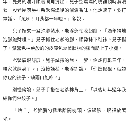
年，亮亮的油汁順著嘴角滑出，兒子空蕩蕩的嘴裡頓時瀰漫
著一股老屋廚房裡柴禾燃燒後的濃濃香味。他想娘了，要打
電話。「瓜咧！耳背都一年哩。」爹說。
兒子端來一盆泡腳熱水，老爹急忙收起腳，「過年掃地
泡腳跑財哩。」兒子抓住老爹的腳，順勢抺下鞋祙。兒子懵
了，紫醬色枯葉般的的皮膚包裹著腫脹的腳面爬上了小腿。
老爹眉眼舒展，兒子試探的說，「爹，俺想再乾三年，
咱家就翻身了。」沒接話茬，老爹卻說，「你娘倔狠，就認
你包的餃子，缺兩口能咋？」
別怪俺娘，兒子手搭在老爹棉背上，「以後每年過年我
給你們包餃子。」
「啥？」老爹腦勺猛地離開枕頭，偏過臉，眼裡放著
光。