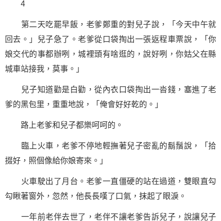
4
第二天吃罷早飯，老爹鄭重的對兒子說，「今天中午就
回去。」兒子急了。老爹從口袋掏出一張返程車票說，「你
娘交代的事都辦咧，城裡頭有啥逛的，說好咧，你姑父在縣
城車站接我，莫事。」
兒子知道勸是白勸，從內衣口袋掏出一沓錢，塞進了老
爹的黑包里，重重地說，「俺會好好乾的。」
路上老爹和兒子都樂呵呵的。
臨上火車，老爹不停地輕撫著兒子密亂的鬍鬚說，「拾
掇好，照個像給你娘寄來。」
火車駛出了月台。老爹一直僵硬的站在過道，雙眼直勾
勾瞅著窗外，忽然，他長長嘆了口氣，抹起了眼淚。
一年前老伴去世了，老伴不讓老爹告訴兒子，說讓兒子