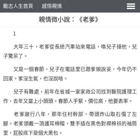
勵志人生首頁
感悟親情
導
親情微小說：《老爹》
航
1
大年三十，老爹從長途汽車站來電話，喚兒子接他，兒
子驚呆了。
又是一個春節，兒子在電話里已跟爹娘說妥，今年仍不
回家。爹沒生氣，也沒說啥。
兒子有難處，前年在省城一家家政公司找到醫院護理工
作，去年又當上小頭頭。春節人手緊，價位高，他要表率。
老爹跛行八年，那年任村幹部，帶頭炸山取石傷了左
腳。老爹頭戴一頂護耳棉帽，雙手插在黑色對襟棉祅的袖筒
里，屁股底下是個大黑包。