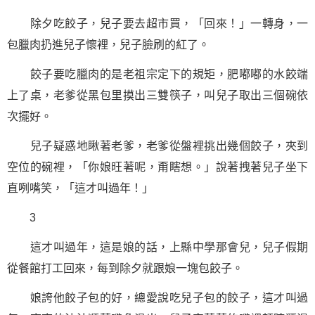
除夕吃餃子，兒子要去超市買，「回來！」一轉身，一
包臘肉扔進兒子懷裡，兒子臉刷的紅了。
餃子要吃臘肉的是老祖宗定下的規矩，肥嘟嘟的水餃端
上了桌，老爹從黑包里摸出三雙筷子，叫兒子取出三個碗依
次擺好。
兒子疑惑地瞅著老爹，老爹從盤裡挑出幾個餃子，夾到
空位的碗裡，「你娘旺著呢，甭瞎想。」說著拽著兒子坐下
直咧嘴笑，「這才叫過年！」
3
這才叫過年，這是娘的話，上縣中學那會兒，兒子假期
從餐館打工回來，每到除夕就跟娘一塊包餃子。
娘誇他餃子包的好，總愛說吃兒子包的餃子，這才叫過