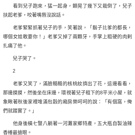
看到兒子跑來，猛一起身，顫晃了幾下又栽倒了，兒子
扶起老爹，咬著嘴唇沒說話。
老爹緊緊抓著兒子的手，笑著說，「鬍子比爹的都長，
哪個女娃敢要你！」老爹又掉了兩顆牙，手掌上粗硬的肉剌
扎痛了他。
兒子哭了。
2
老爹又笑了，滿臉糙糙的核桃紋擠出了花，這邊看看，
那邊摸摸，然後坐在床邊，環視著兒子租下的8平米小屋，就
象瞅著秋後家裡堆滿包穀的廂房樂呵呵的說：「有個窩，俺
們就踏實了。」
他身後橫七豎八躺著一河灘家鄉特產，五大瓶自製油辣
香椿最搶眼。