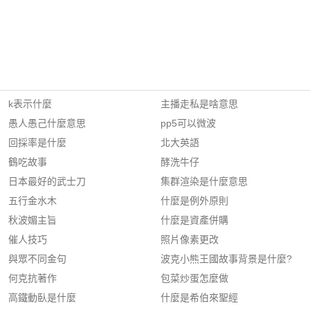
k表示什麼
主播走私是啥意思
愚人愚己什麼意思
pp5可以微波
回採率是什麼
北大英語
鶴吃故事
酵洗牛仔
日本最好的武士刀
集群渲染是什麼意思
五行金水木
什麼是例外原則
秋波媚主旨
什麼是資產併購
催人技巧
照片像素更改
與眾不同金句
波克小熊王國故事背景是什麼?
何克抗著作
包菜炒蛋怎麼做
高鐵動臥是什麼
什麼是希伯來聖經